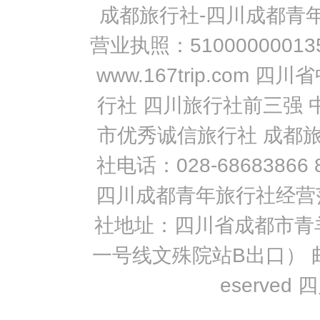
成都旅行社-四川成都青年旅行
有关的设备（如个人电
置）及所需的费用（如
营业执照：51000000013
动网而支付的手机费）
3．会员帐号及密码
www.167trip.co
您注册会员成功后，将
码，并对以该帐号进行
保管疏忽致使帐号、密
行社 四川旅行社前三强 
如您发现任何非法使用
系。
市优秀诚信旅行社 成都旅行社
4．会员权责
4.1 会员有权按照四
社电话：028-68683866
各项网络服务，如果会
及时解决。
四川成都青年旅行社经营
4.2 用户在申请使用
人资料，如 个人资料
社地址：四川省成都市青
4.3 会员须同意接受
其他相关商业信息。
一号线文殊院站B出口） 邮编：610
4.4 会员在四川旅游
合国家的法律法规以及
eserve
4.5 对于会员通过四
论）上传到四川旅游网
川旅游在全世界范围内