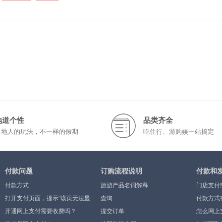
地道个性
品类齐全
当地人的玩法，不一样的假期
吃住行、游购娱一站搞定
付款问题
订购流程说明
付款和
付款方式
旅游产品名词解释
门店支付
打开支付页面，提示”该页无法显
查询
付款方式
示”或空白页，可能是什么原因？
开通网上支付需要收费吗？
提交订单
怎么网上