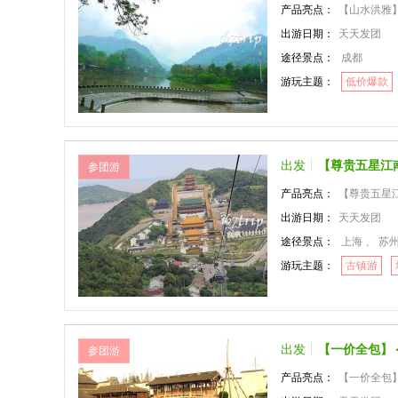
产品亮点：
【山水洪雅
出游日期：
天天发团
途径景点：
成都
游玩主题：
低价爆款
出发
【尊贵五星江
参团游
产品亮点：
【尊贵五星江
出游日期：
天天发团
途径景点：
上海 、 苏州 、 
游玩主题：
古镇游
出发
【一价全包】
参团游
产品亮点：
【一价全包