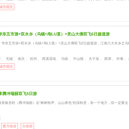
城市观光
华东五市游+双水乡（乌镇+甪LU直）+灵山大佛双飞6日超值游
】华东五市游+双水乡（乌镇+甪LU直）+灵山大佛双飞6日超值游，江南六大水乡之乌镇
、 无锡 、 南京 、 杭州 、 西溪湿地 、 乌镇 、 中山陵 、 夫子庙 、 西湖 、 外滩 、 甪直古镇 、 唐
城市观光
享腾冲瑞丽双飞5日游
最美银杏村（腾冲瑞丽）在”树树秋声、山山寒色”的深秋里，有一个地方，你一定要
丽
蜜月旅游
古镇游