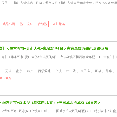
】玉屏山、柳江古镇纯玩二日游，景点介绍：柳江古镇建于南宋十年，距今800 多年
精品小团
游山玩水
古镇游
四川旅游
南】＜华东五市+灵山大佛+宋城双飞6日＞夜宿乌镇西栅西塘 豪华游
南】＜华东五市+灵山大佛+宋城双飞6日＞夜宿乌镇西栅西塘 豪华游，1、全程任性游
无锡 、 南京 、 杭州 、 西溪湿地 、 乌镇 、 中山陵 、 夫子庙 、 西湖 、 外滩 、 甪直古镇 、 唐寅园 、 金鸡湖 、 三国
城市观光
＜华东五市+双水乡（乌镇甪LU直）+三国城水浒城双飞6日游＞
】＜华东五市+双水乡（乌镇甪LU直）+三国城水浒城双飞6日游＞1、特别安排：江南六