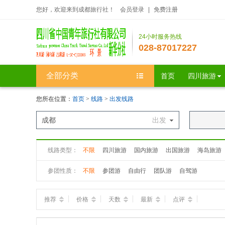
您好，欢迎来到成都旅行社！
会员登录
|
免费注册
24小时服务热线
028-87017227
全部分类
首页
四川旅游
您所在位置：
首页
>
线路
>
出发线路
成都
出发
线路类型：
不限
四川旅游
国内旅游
出国旅游
海岛旅游
参团性质：
不限
参团游
自由行
团队游
自驾游
推荐
价格
天数
最新
点评