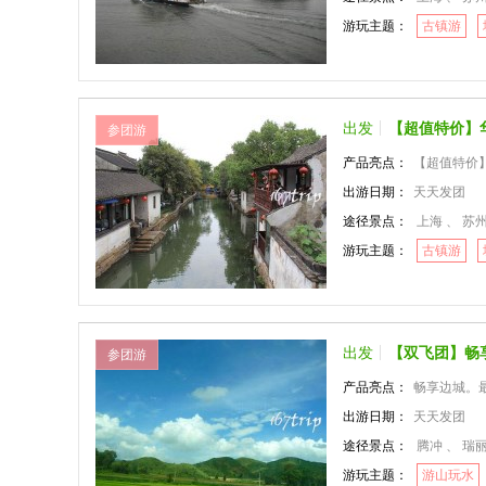
游玩主题：
古镇游
出发
【超值特价】
参团游
产品亮点：
【超值特价
出游日期：
天天发团
途径景点：
上海 、 苏州 
游玩主题：
古镇游
出发
【双飞团】畅
参团游
产品亮点：
畅享边城。
出游日期：
天天发团
途径景点：
腾冲 、 瑞
游玩主题：
游山玩水