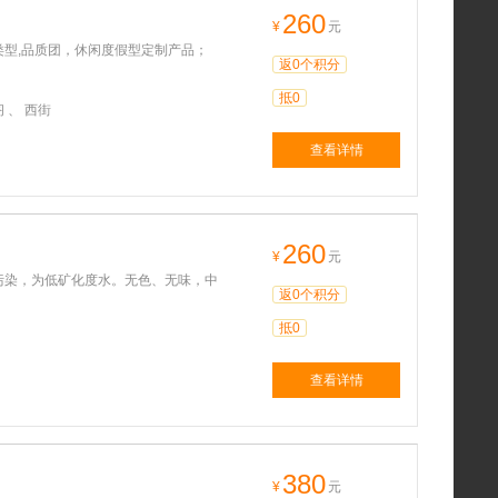
260
¥
元
型,品质团，休闲度假型定制产品；
返0个积分
抵0
 、 西街
查看详情
260
¥
元
污染，为低矿化度水。无色、无味，中
返0个积分
抵0
查看详情
380
¥
元