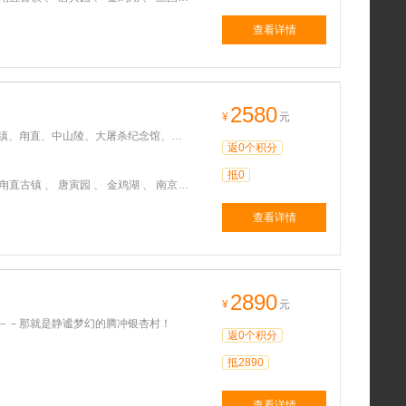
查看详情
2580
¥
元
、甪直、中山陵、大屠杀纪念馆、灵山
返0个积分
抵0
寅园 、 金鸡湖 、 南京大屠杀纪念馆 、 灵山大佛
查看详情
2890
¥
元
去－－那就是静谧梦幻的腾冲银杏村！
返0个积分
抵2890
查看详情