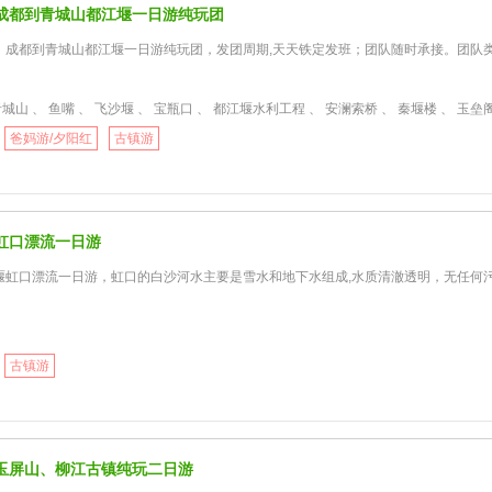
成都到青城山都江堰一日游纯玩团
】成都到青城山都江堰一日游纯玩团，发团周期,天天铁定发班；团队随时承接。团队类
城山 、 鱼嘴 、 飞沙堰 、 宝瓶口 、 都江堰水利工程 、 安澜索桥 、 秦堰楼 、 玉垒阁
爸妈游/夕阳红
古镇游
虹口漂流一日游
堰虹口漂流一日游，虹口的白沙河水主要是雪水和地下水组成,水质清澈透明，无任何
古镇游
玉屏山、柳江古镇纯玩二日游