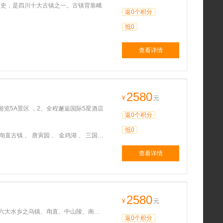
历史，是四川十大古镇之一。古镇背靠峨
返0个积分
抵0
查看详情
2580
¥
元
览5A景区 ，2、全程邂逅国际5星酒店
返0个积分
抵0
城 、 水浒城 、 南京大屠杀纪念馆 、 灵山大佛 、 寒山寺
查看详情
2580
¥
元
大水乡之乌镇、甪直、中山陵、南京大
返0个积分