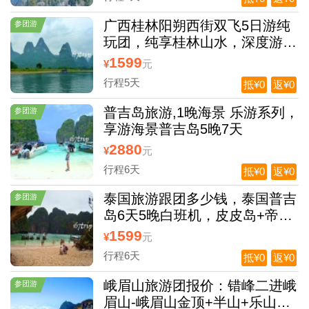
广西桂林阳朔西街双飞5日游纯
参团游
玩团，纯享桂林山水，深度游漓
江，赠送大型歌舞表演
1599
¥
元
行程5天
抵¥0
返¥0
普吉岛旅游,1晚海景 乐游系列，
参团游
享游海景普吉岛5晚7天
2880
¥
元
行程6天
抵¥0
返¥0
泰国旅游跟团多少钱，泰国普吉
参团游
岛6天5晚白班机，皮皮岛+帝王
岛+3晚携程五钻泳池酒店+2晚
1599
¥
元
国际五星酒店
行程6天
抵¥0
返¥0
峨眉山旅游团报价：错峰二进峨
参团游
眉山-峨眉山金顶+半山+乐山大