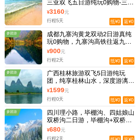
三亚双飞五日游纯玩0购物-三亚
蜈支洲岛旅游
3160
¥
元
行程5天
抵¥0
返¥0
成都九寨沟黄龙双动2日游真纯
参团游
玩0购物，九寨沟高铁往返九寨
沟深度玩大团
900
¥
元
行程2天
抵¥0
返¥0
广西桂林旅游双飞5日游纯玩
参团游
团，纯享桂林山水，深度游漓
江，赠送大型歌舞表演
1599
¥
元
行程0天
抵¥0
返¥0
四川理小路，毕棚沟、四姑娘山
参团游
双桥沟二日游，毕棚沟+双桥沟
二日游
680
¥
元
行程2天
抵¥0
返¥0