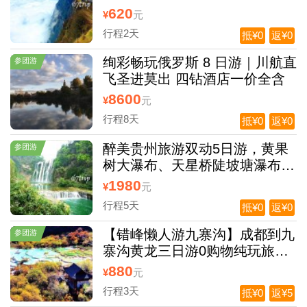
佛纯玩2日，住峨眉山+养生汤
620
¥
元
锅，游峨眉山1.5天
行程2天
抵¥0
返¥0
绚彩畅玩俄罗斯 8 日游｜川航直
参团游
飞圣进莫出 四钻酒店一价全含
8600
¥
元
行程8天
抵¥0
返¥0
醉美贵州旅游双动5日游，黄果
参团游
树大瀑布、天星桥陡坡塘瀑布、
梵净山荔波小七孔、西江千户苗
1980
¥
元
寨青岩古镇双动5日游
行程5天
抵¥0
返¥0
【错峰懒人游九寨沟】成都到九
参团游
寨沟黄龙三日游0购物纯玩旅游
团，9点出发不起早
880
¥
元
行程3天
抵¥0
返¥5