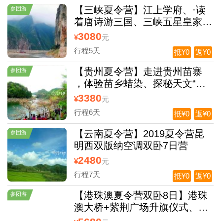
【三峡夏令营】江上学府、·读
参团游
着唐诗游三国、三峡五星皇家游
轮-移动式研学旅行5日 （0自费
3080
¥
元
0购物）
行程5天
抵¥0
返¥0
【贵州夏令营】走进贵州苗寨
参团游
，体验苗乡蜡染、探秘天文“天
眼” 双动7日营（0自费0购物）
3380
¥
元
行程6天
抵¥0
返¥0
【云南夏令营】2019夏令营昆
参团游
明西双版纳空调双卧7日营
2480
¥
元
行程7天
抵¥0
返¥0
【港珠澳夏令营双卧8日】港珠
参团游
澳大桥+紫荆广场升旗仪式、香
港海洋公园、香港大学、太空