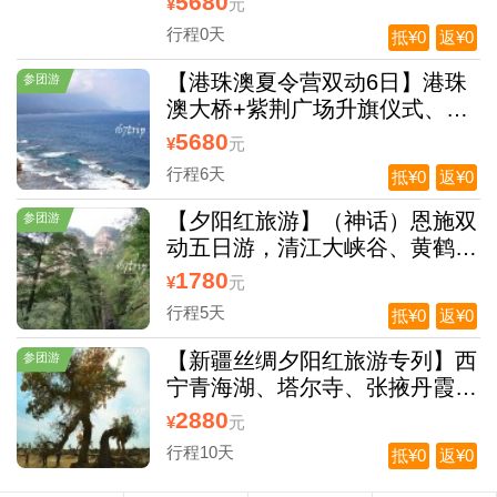
5680
¥
元
馆、星光大道+澳门大三巴+长
行程0天
抵¥0
返¥0
隆野生世界、长隆国际大马戏、
黄埔军校
【港珠澳夏令营双动6日】港珠
参团游
澳大桥+紫荆广场升旗仪式、香
港海洋公园、香港大学、太空
5680
¥
元
馆、星光大道+澳门大三巴+长
行程6天
抵¥0
返¥0
隆野生世界、长隆国际大马戏、
黄埔军校
【夕阳红旅游】（神话）恩施双
参团游
动五日游，清江大峡谷、黄鹤桥
峰林、女儿城、大峡谷、土司城
1780
¥
元
双动纯玩五日游 (0自费0购物)
行程5天
抵¥0
返¥0
【新疆丝绸夕阳红旅游专列】西
参团游
宁青海湖、塔尔寺、张掖丹霞地
貌、嘉峪关、敦煌鸣沙山、月牙
2880
¥
元
泉、莫高窟、吐鲁番坎儿井、葡
行程10天
抵¥0
返¥0
萄沟、新疆天山天池、二道桥空
调包列11日（0自费0购物）