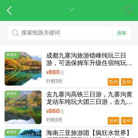
搜索
成都九寨沟旅游错峰纯玩三日
参团游
游，可选保姆车升级住宿纯玩旅
游团，9点出发不起早
880
¥
元
行程3天
抵¥0
返¥5
去九寨沟高铁三日游，九寨沟黄
参团游
龙动车纯玩大团三日游，去九寨
沟旅游报价，九寨沟黄龙岷江源
860
¥
元
头湿地公园三日游
行程3天
抵¥0
返¥0
海南三亚旅游团【疯狂水世界】
参团游