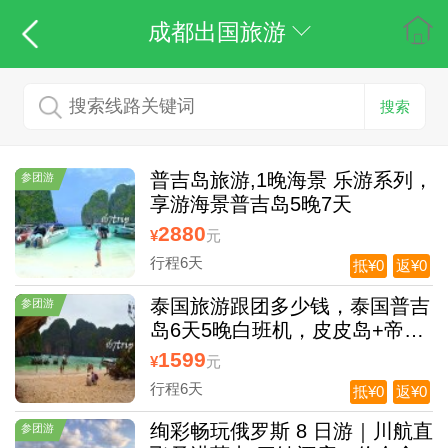
成都出国旅游
搜索
普吉岛旅游,1晚海景 乐游系列，
参团游
享游海景普吉岛5晚7天
2880
¥
元
行程6天
抵¥0
返¥0
泰国旅游跟团多少钱，泰国普吉
参团游
岛6天5晚白班机，皮皮岛+帝王
岛+3晚携程五钻泳池酒店+2晚
1599
¥
元
国际五星酒店
行程6天
抵¥0
返¥0
绚彩畅玩俄罗斯 8 日游｜川航直
参团游