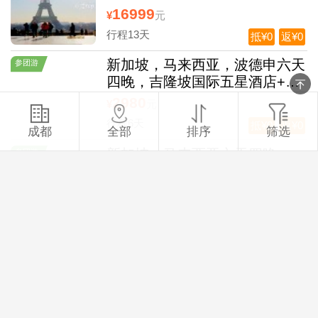
16999
¥
元
行程13天
抵¥0
返¥0
新加坡，马来西亚，波德申六天
参团游
四晚，吉隆坡国际五星酒店+波
德申海边酒店，一次出国旅游，
2980
¥
元
玩两个国家
行程6天
抵¥0
返¥0
成都
全部
排序
筛选
新加坡，马来西亚六天四晚，一
参团游
次出国，旅游两个国家
2780
¥
元
行程6天
抵¥0
返¥0
南设得兰群岛+南极半岛+乔治
参团游
王岛智利+秘鲁+阿根廷+巴西25
日
165000
¥
元
行程25天
抵¥0
返¥0