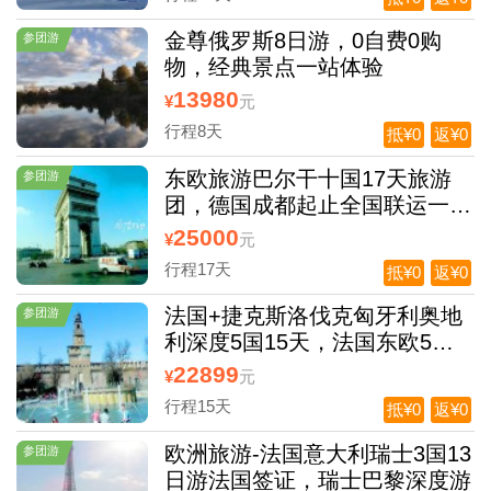
金尊俄罗斯8日游，0自费0购
参团游
物，经典景点一站体验
13980
¥
元
行程8天
抵¥0
返¥0
东欧旅游巴尔干十国17天旅游
参团游
团，德国成都起止全国联运一价
全含
25000
¥
元
行程17天
抵¥0
返¥0
法国+捷克斯洛伐克匈牙利奥地
参团游
利深度5国15天，法国东欧5国
游
22899
¥
元
行程15天
抵¥0
返¥0
欧洲旅游-法国意大利瑞士3国13
参团游
日游法国签证，瑞士巴黎深度游