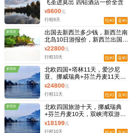
飞圣进莫出 四钻酒店一价全含
8600
¥
元
行程8天
抵¥0
返¥0
出国去新西兰多少钱，新西兰南
参团游
北岛10日游报价，新西兰出国费
用
22800
¥
元
行程10天
抵¥0
返¥0
北欧四国+塔林11天，爱沙尼
参团游
亚、挪威瑞典+芬兰丹麦11天，
爱沙尼亚+芬兰+瑞典+挪威+丹
24800
¥
元
麦+双峡湾+卑尔根+塔林11日
行程11天
抵¥0
返¥0
北欧四国旅游十天，挪威瑞典
参团游
+芬兰丹麦10天，双峡湾双游轮
品质
18199
¥
元
行程10天
抵¥0
返¥0