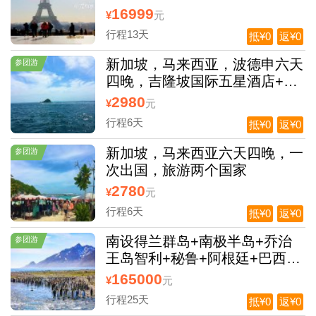
16999
¥
元
行程13天
抵¥0
返¥0
新加坡，马来西亚，波德申六天
参团游
四晚，吉隆坡国际五星酒店+波
德申海边酒店，一次出国旅游，
2980
¥
元
玩两个国家
行程6天
抵¥0
返¥0
新加坡，马来西亚六天四晚，一
参团游
次出国，旅游两个国家
2780
¥
元
行程6天
抵¥0
返¥0
南设得兰群岛+南极半岛+乔治
参团游
王岛智利+秘鲁+阿根廷+巴西25
日
165000
¥
元
行程25天
抵¥0
返¥0