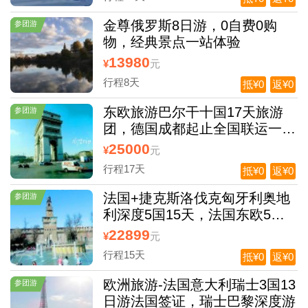
金尊俄罗斯8日游，0自费0购
参团游
物，经典景点一站体验
13980
¥
元
行程8天
抵¥0
返¥0
东欧旅游巴尔干十国17天旅游
参团游
团，德国成都起止全国联运一价
全含
25000
¥
元
行程17天
抵¥0
返¥0
法国+捷克斯洛伐克匈牙利奥地
参团游
利深度5国15天，法国东欧5国
游
22899
¥
元
行程15天
抵¥0
返¥0
欧洲旅游-法国意大利瑞士3国13
参团游
日游法国签证，瑞士巴黎深度游