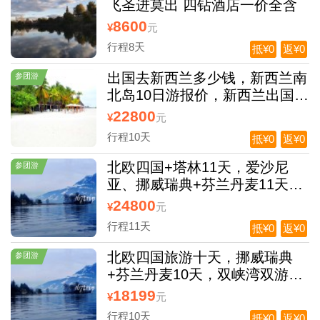
飞圣进莫出 四钻酒店一价全含
8600
¥
元
行程8天
抵¥0
返¥0
出国去新西兰多少钱，新西兰南
参团游
北岛10日游报价，新西兰出国费
用
22800
¥
元
行程10天
抵¥0
返¥0
北欧四国+塔林11天，爱沙尼
参团游
亚、挪威瑞典+芬兰丹麦11天，
爱沙尼亚+芬兰+瑞典+挪威+丹
24800
¥
元
麦+双峡湾+卑尔根+塔林11日
行程11天
抵¥0
返¥0
北欧四国旅游十天，挪威瑞典
参团游
+芬兰丹麦10天，双峡湾双游轮
品质
18199
¥
元
行程10天
抵¥0
返¥0