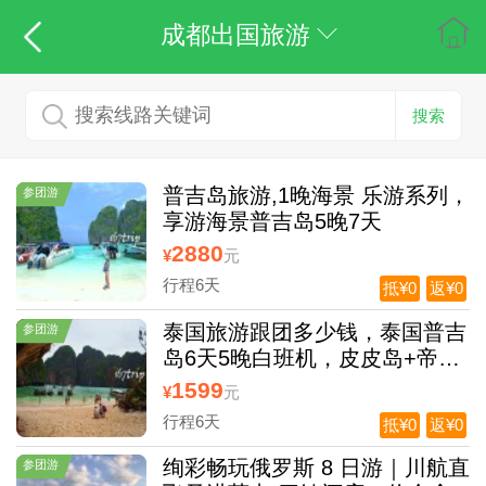
成都出国旅游
搜索
普吉岛旅游,1晚海景 乐游系列，
参团游
享游海景普吉岛5晚7天
2880
¥
元
行程6天
抵¥0
返¥0
泰国旅游跟团多少钱，泰国普吉
参团游
岛6天5晚白班机，皮皮岛+帝王
岛+3晚携程五钻泳池酒店+2晚
1599
¥
元
国际五星酒店
行程6天
抵¥0
返¥0
绚彩畅玩俄罗斯 8 日游｜川航直
参团游