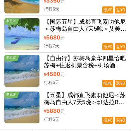
3350
¥
元
行程6天
抵¥0
返¥0
【国际五星】成都直飞素叻他尼
参团游
＜苏梅岛自由人7天5晚＞艾美酒
店
5680
¥
元
行程7天
抵¥0
返¥0
【自由行】苏梅岛豪华四星恰吧
参团游
苏梅+往返机票含税+机场酒店
接送+旅游意外险=全自由行
4580
¥
元
行程6天
抵¥0
返¥0
【五星】成都直飞素叻他尼＜苏
参团游
梅岛自由人7天5晚＞班达拉Ban
dara 推荐
5880
¥
元
行程6天
抵¥0
返¥0