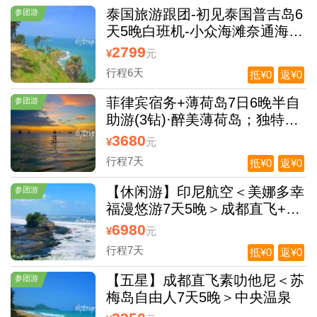
泰国旅游跟团-初见泰国普吉岛6
参团游
天5晚白班机-小众海滩奈通海滩
香蕉海滩，帝王岛大小PP
2799
¥
元
行程6天
抵¥0
返¥0
菲律宾宿务+薄荷岛7日6晚半自
参团游
助游(3钻)·醉美薄荷岛；独特的
自然人文遗迹；零距离与多样海
3680
¥
元
生物亲密接触；浮潜圣地；全程
行程7天
抵¥0
返¥0
精选酒店；畅玩宿务+薄荷岛
【休闲游】印尼航空＜美娜多幸
参团游
福漫悠游7天5晚＞成都直飞+入
住五星酒店+无需签证说走就
6980
¥
元
走。比巴厘岛更幸福的海岛。
行程7天
抵¥0
返¥0
【五星】成都直飞素叻他尼＜苏
参团游
梅岛自由人7天5晚＞中央温泉