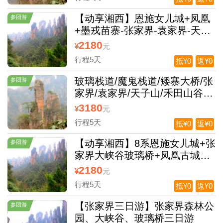
古城 双飞 5 日游，一价全含无
景交自费无超市苗寨，无分段模
【动享湘西】恩施女儿城+凤凰
参团游
式
+墨戎苗寨-张家界-袁家界-天子
山-金鞭溪十里画廊-宝峰湖-魅力
2180
¥
元
湘西动车5日游
行程5天
抵¥0
返¥0
玻璃栈道/魔鬼栈道/矮寨大桥/张
参团游
家界/袁家界/天子山/禾田山谷/
凤凰古城/墨戎苗寨双飞5日小资
3180
¥
元
游
行程5天
抵¥0
返¥0
【动享湘西】8系恩施女儿城+张
参团游
家界大峡谷玻璃桥+凤凰古城
+墨戎苗寨-宝峰湖-魅力湘西动
2180
¥
元
车5日游
行程5天
抵¥0
返¥0
【张家界三日游】张家界森林公
参团游
园、大峡谷、玻璃桥三日游