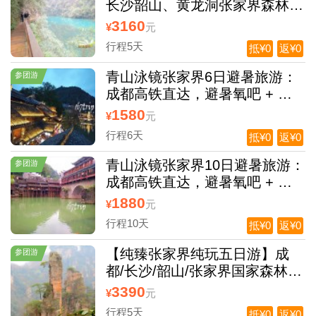
长沙韶山、黄龙洞张家界森林公
园、天门山凤凰古城高铁5日游
3160
¥
元
行程5天
抵¥0
返¥0
青山泳镜张家界6日避暑旅游：
参团游
成都高铁直达，避暑氧吧 + 亲
子泳池 + 湘西风情全畅享
1580
¥
元
行程6天
抵¥0
返¥0
青山泳镜张家界10日避暑旅游：
参团游
成都高铁直达，避暑氧吧 + 亲
子泳池 + 湘西风情全畅享
1880
¥
元
行程10天
抵¥0
返¥0
【纯臻张家界纯玩五日游】成
参团游
都/长沙/韶山/张家界国家森林公
园/袁家界/VIP 魅力湘西 天门山/
3390
¥
元
玻璃栈道/宝峰湖/土司王府/凤凰
行程5天
抵¥0
返¥0