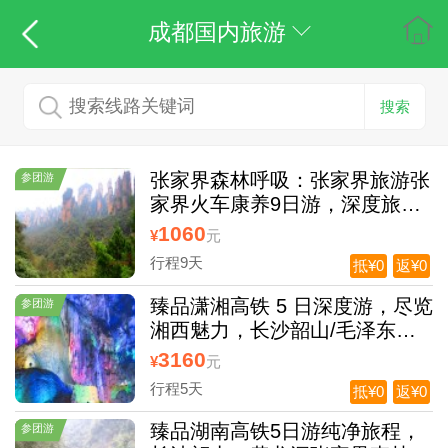
成都国内旅游
搜索
张家界森林呼吸：张家界旅游张
参团游
家界火车康养9日游，深度旅居
跟团去张家界旅游要多少钱
1060
¥
元
行程9天
抵¥0
返¥0
臻品潇湘高铁 5 日深度游，尽览
参团游
湘西魅力，长沙韶山/毛泽东故
居/张家界千古情/黄龙洞/张家界
3160
¥
元
国家森林公园天子山/袁家界云
行程5天
抵¥0
返¥0
天渡玻璃桥/天门山 (玻璃栈道)/
千年土司王府/凤凰古城夜景
臻品湖南高铁5日游纯净旅程，
参团游