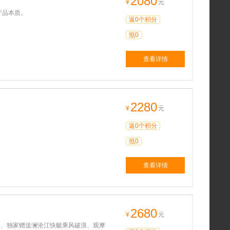
2080
¥
元
产品本质。
返0个积分
抵0
查看详情
2280
¥
元
返0个积分
抵0
查看详情
2680
¥
元
欢、独家赠送澜沧江快艇乘风破浪、观摩