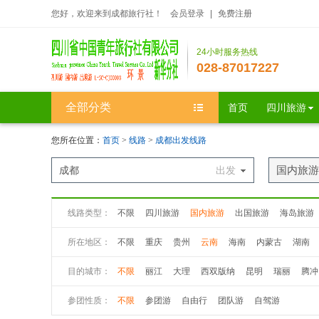
您好，欢迎来到成都旅行社！
会员登录
|
免费注册
24小时服务热线
028-87017227
全部分类
首页
四川旅游
您所在位置：
首页
>
线路
>
成都出发线路
国内旅游
成都
出发
线路类型：
不限
四川旅游
国内旅游
出国旅游
海岛旅游
所在地区：
不限
重庆
贵州
云南
海南
内蒙古
湖南
河南
目的城市：
不限
丽江
大理
西双版纳
昆明
瑞丽
腾冲
参团性质：
不限
参团游
自由行
团队游
自驾游