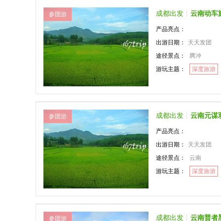
成都出发
云南动车
参团游
产品亮点：
出游日期：
天天发团
途径景点：
腾冲
游玩主题：
深度旅游
成都出发
云南元谋
参团游
产品亮点：
出游日期：
天天发团
途径景点：
云南
游玩主题：
深度旅游
成都出发
云南普者
参团游