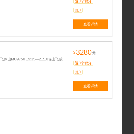
返0个积分
抵0
查看详情
3280
¥
元
9750 19:35—21:10保山飞成
返0个积分
抵0
查看详情