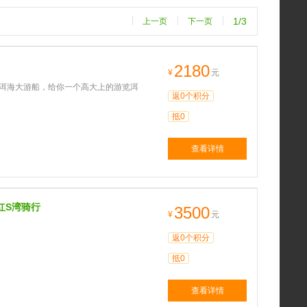
1/3
上一页
下一页
2180
¥
元
：洱海大游船，给你一个高大上的游览洱
返0个积分
抵0
查看详情
红S湾骑行
3500
¥
元
返0个积分
抵0
查看详情