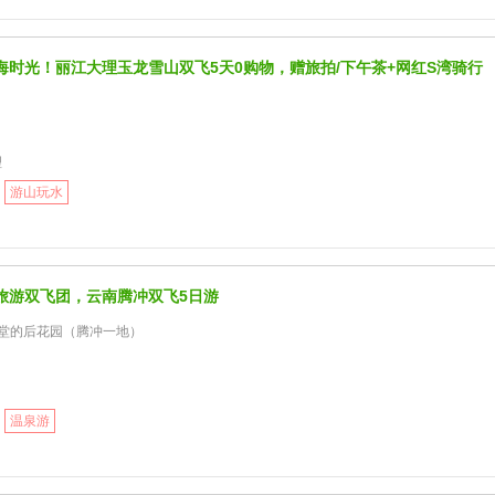
海时光！丽江大理玉龙雪山双飞5天0购物，赠旅拍/下午茶+网红S湾骑行
理
游山玩水
旅游双飞团，云南腾冲双飞5日游
天堂的后花园（腾冲一地）
温泉游