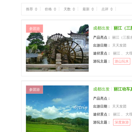
推荐
价格
天数
最新
点评
成都出发
丽江（三
参团游
产品亮点：
丽江（三股
出游日期：
天天发团
途径景点：
丽江 、 大
游玩主题：
游山玩水
成都出发
丽江动车
参团游
产品亮点：
出游日期：
天天发团
途径景点：
丽江 、 大
游玩主题：
深度旅游