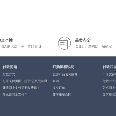
地道个性
品类齐全
当地人的玩法，不一样的假期
吃住行、游购娱一站搞定
付款问题
订购流程说明
付款和
付款方式
旅游产品名词解释
门店支付
打开支付页面，提示”该页无法显
查询
付款方式
示”或空白页，可能是什么原因？
开通网上支付需要收费吗？
提交订单
怎么网上
什么是网上支付？
签署旅游合同
如何获取