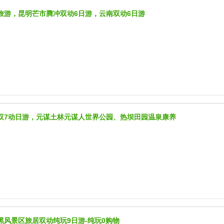
旅游，昆明芒市腾冲双动6日游，云南双动6日游
双7动日游，元谋土林元谋人世界公园、热坝田园温泉康养
黑风景区旅居双动纯玩9日游-纯玩0购物