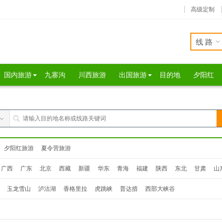
高级定制
线路
国内旅游
九寨沟
川西旅游
出国旅游
目的地
夕阳红
夕阳红旅游
夏令营旅游
广西
广东
北京
西藏
新疆
华东
青海
福建
陕西
东北
甘肃
山
玉龙雪山
泸沽湖
香格里拉
虎跳峡
普达措
西部大峡谷