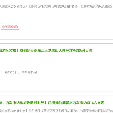
风景区旅居双动纯玩9日游-纯玩0购物纯玩0购物0会销0套路，坚持市场真纯玩真旅居
0自费0购物
山游玩攻略】成都到云南丽江玉龙雪山大理泸沽湖纯玩6日游
萨 、 稻城亚丁 、 羊卓雍措湖
游，西双版纳旅游攻略好时光】昆明抚仙湖普洱西双版纳双飞六日游
版纳旅游攻略好时光】昆明抚仙湖普洱西双版纳双飞六日游。独家安排傣族园泼水狂