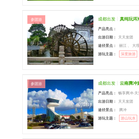
成都出发
真纯玩洱
参团游
产品亮点：
出游日期：
天天发团
途径景点：
丽江 、 大
游玩主题：
深度旅游
成都出发
云南腾冲
参团游
产品亮点：
畅享腾冲-
出游日期：
天天发团
途径景点：
腾冲
游玩主题：
游山玩水