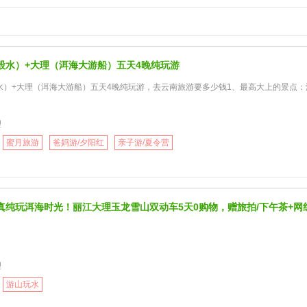
股水）+大理（洱海大游船）五天4晚纯玩游
水）+大理（洱海大游船）五天4晚纯玩游，去云南旅游要多少钱1、最高大上的景点
理
蜜月旅游
爸妈游/夕阳红
亲子游/夏令营
真纯玩洱海时光！丽江大理玉龙雪山双动车5天0购物，赠旅拍/下午茶+网
理
游山玩水