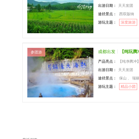
出游日期：
天天发团
途径景点：
西双版纳
游玩主题：
深度旅游
成都出发
【纯玩腾
参团游
产品亮点：
【纯净腾冲】
出游日期：
天天发团
途径景点：
保山 、 瑞
游玩主题：
精品小团