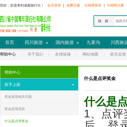
您好，欢迎来到成都旅行社！
会员登录
|
免费注册
分销商登录
|
分销商注册
线 路
首页
四川旅游
国内旅游
九寨沟
川西旅
帮助中心
关于我们
友情链接
网站地图
留言反馈
帮助中心
什么是点评奖金
新手上路
奖金返现相关问题
什么是
奖金提现流程
1、点
什么是点评奖金
后，登