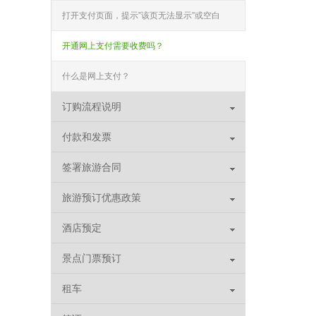
打开支付页面，提示”该页无法显示”或空白
页，可能是什么原因？
开通网上支付需要收费吗？
什么是网上支付？
订购流程说明
付款和发票
签署旅游合同
旅游预订优惠政策
酒店预定
景点门票预订
租车