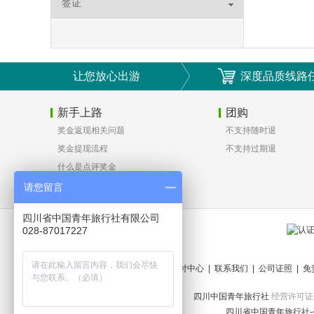
签证
让您放心出游
深度品质线路
新手上路
团购
奖金返现相关问题
不支持随时退
奖金提现流程
不支持过期退
什么是点评奖金
如何注册会员
请您留言
四川省中国青年旅行社有限公司
028-87017227
关于我们
|
支付中心
|
联系我们
|
公司证照
|
免
四川中国青年旅行社
经营许可证号：L
四川省中国青年旅行社