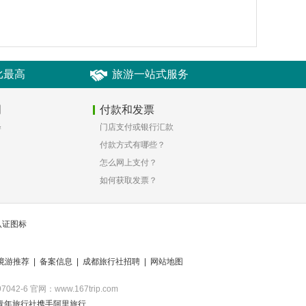
比最高
旅游一站式服务
明
付款和发票
释
门店支付或银行汇款
付款方式有哪些？
怎么网上支付？
如何获取发票？
境游推荐
|
备案信息
|
成都旅行社招聘
|
网站地图
2-6 官网：www.167trip.com
青年旅行社携手阿里旅行