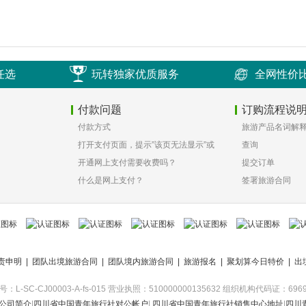
任选
玩转独家优质服务
全网性价
付款问题
订购流程说
付款方式
旅游产品名词解
打开支付页面，提示”该页无法显示”或
查询
空白页，可能是什么原因？
开通网上支付需要收费吗？
提交订单
什么是网上支付？
签署旅游合同
责申明
|
团队出境旅游合同
|
团队境内旅游合同
|
旅游报名
|
聚划算今日特价
|
出
-SC-CJ00003-A-fs-015 营业执照：510000000135632 组织机构代码证：6969704
-公司简介
|
四川省中国青年旅行社对公帐户
|
四川省中国青年旅行社销售中心地址
|
四川