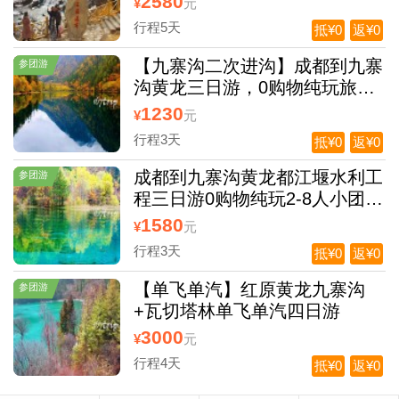
2580
¥
元
行程5天
抵¥0
返¥0
【九寨沟二次进沟】成都到九寨
参团游
沟黄龙三日游，0购物纯玩旅游
团
1230
¥
元
行程3天
抵¥0
返¥0
成都到九寨沟黄龙都江堰水利工
参团游
程三日游0购物纯玩2-8人小团商
务车奔驰车
1580
¥
元
行程3天
抵¥0
返¥0
【单飞单汽】红原黄龙九寨沟
参团游
+瓦切塔林单飞单汽四日游
3000
¥
元
行程4天
抵¥0
返¥0