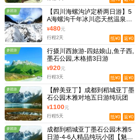
【四川海螺沟泸定桥两日游】5
参团游
A海螺沟千年冰川恋天然温泉浴
纯玩2日游
480
¥
元
行程2天
抵¥0
返¥0
行摄川西旅游-四姑娘山,鱼子西,
参团游
墨石公园,木格措3日游
920
¥
元
行程3天
抵¥0
返¥0
【醉美亚丁】成都到稻城亚丁墨
参团游
石公园木雅对地五日游纯玩团
1100
¥
元
行程5天
抵¥0
返¥0
成都到稻城亚丁墨石公园木雅5
参团游
日游-4-6人精品纯玩小团【魅力