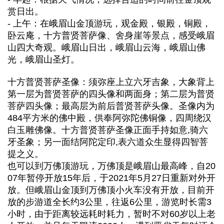
赏日出。
- 上午：在峨眉山金顶游玩，观金殿，银殿，铜殿，
卧云庵，十方普贤菩萨像、舍身崖等景点，感受峨眉
山四大奇观。峨眉山日出，峨眉山云海，峨眉山佛
光，峨眉山圣灯。
十方普贤菩萨圣像：须弥座上立六牙吉象，大象背上
第一层为普贤菩萨的四头像和两面身；第二层为普贤
菩萨四头像；最高层为前后普贤菩萨头像。圣像内为
484平方米的佛中殿，供奉阿弥陀佛铜像，四周绕汉
白玉雕佛像。十方普贤菩萨圣像正面手持如意,骑六
牙圣象；另一面结阿陀定印,表六道众生显得四智菩
提之义。
也可以到万佛顶游玩，万佛顶是峨眉山最高峰，自20
07年暂停开放15年后，于2021年5月27日重新对外开
放。但峨眉山金顶到万佛顶小火车没有开放，目前开
放的步游道全长约3公里，往返6公里，游览时长需3
小时，由于距离较远耗时耗力，暂时不对60岁以上老