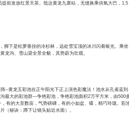
务员提前发放红景天茶。抵达黄龙九寨站，无缝换乘供氧大巴，1.5
0米，脚下是松萝垂挂的冷杉林，远处雪宝顶的冰川闪着银光。乘坐
观黄龙沟、雪山梁全景全貌，其势蔚为壮观。
矩阵--黄龙五彩池在正午阳光下正上演色彩魔法！池水从孔雀蓝到
沟最大的彩池群—争艳彩池，争艳彩池面积2万平方米，由500
一，有的大至数亩，气势磅礴，有的小如盆、碟，精巧玲珑。彩
传片（秘诀：蹲下让镜头贴近水面）。