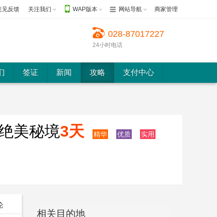
意见反馈
关注我们
WAP版本
网站导航
商家管理
028-87017227
24小时电话
们
签证
新闻
攻略
支付中心
绝美秘境
3天
精华
优质
实用
论
相关目的地