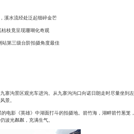
背，溪水流经处泛起细碎金芒
底枯枝竟呈现珊瑚化奇观
实测站第三级台阶拍摄角度最佳
坐九寨沟景区观光车进沟。从九寨沟沟口向诺日朗走时尽量坐到
的风景。
谋的电影《英雄》中湖面打斗的拍摄地。箭竹海，湖畔箭竹葱笼
水仍波光粼粼，充满生气。