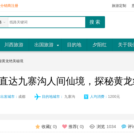
分销商注册
旅游定制
路
川西旅游
出国旅游
目的地
夕阳红
关于我
秘黄龙绝美秘境
直达九寨沟人间仙境，探秘黄龙
出发城市：
成都
目的地城市：
九寨沟
人均消费：
1200元
收藏(
0
)
推荐(
0
)
浏览
1034
评