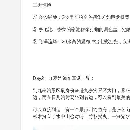
三大惊艳
① 金沙铺地：2公里长的金色钙华滩如巨龙脊
② 争艳池：密集的彩池群像打翻的调色盘，池
③ 飞瀑流辉：20米高的瀑布冲出七彩虹光，
Day2：九寨沟瀑布童话世界：
到九寨沟景区刷身份证进九寨沟景区大门，乘
边，而在日则沟时要坐到右边，可以看到最美
可以直接到达，有一个景点叫箭竹海，是张艺 
杉木挺立；水中山峦对峙，竹影摇曳。一汪湖