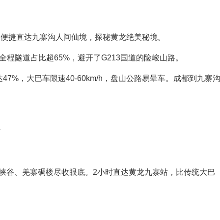
，便捷直达九寨沟人间仙境，探秘黄龙绝美秘境。
，全程隧道占比超65%，避开了G213国道的险峻山路。
7%，大巴车限速40-60km/h，盘山公路易晕车。成都到九寨
。
防
峡谷、羌寨碉楼尽收眼底。2小时直达黄龙九寨站，比传统大巴