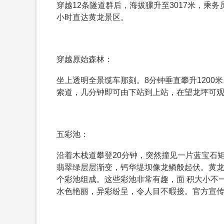
穿越12条隧道群后，海拔骤升至3017米，乘
小时直达黄龙景区。
穿越原始森林：
坐上透明全景缆车那刻。8分钟垂直攀升120
索道，几分钟即可由下站到上站，在望龙坪可
五彩池：
沿着木栈道攀登20分钟，突然撞见一片蓝宝石
翡翠绿层层渐变，钙华堤坝像龙鳞般起伏。黄龙
个彩池组成。这些彩池非常有趣，面 积大小不
水色艳丽，异彩纷呈，令人目不暇接。官方宣