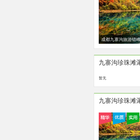
成都九寨沟旅游错
游，可选保姆车升级
出发不起早
九寨沟珍珠滩
暂无
九寨沟珍珠滩