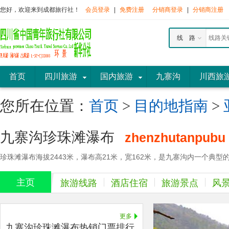
您好，欢迎来到成都旅行社！
会员登录
|
免费注册
分销商登录
|
分销商注册
线 路
首页
四川旅游
国内旅游
九寨沟
川西旅
您所在位置：
首页
>
目的地指南
>
九寨沟珍珠滩瀑布
zhenzhutanpubu
珍珠滩瀑布海拔2443米，瀑布高21米，宽162米，是九寨沟内一个典型
主页
旅游线路
酒店住宿
旅游景点
风
更多
九寨沟珍珠滩瀑布热销门票排行