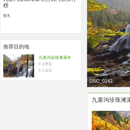
榜
暂无
推荐目的地
九寨沟珍珠滩瀑布
0 人想去
0 人去过
DSC_0142
九寨沟珍珠滩