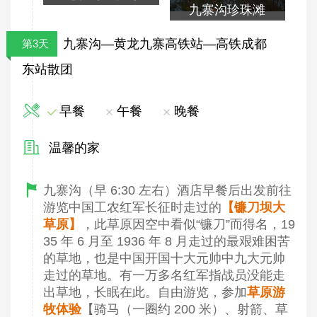
九寨沟珍珠滩
九寨沟—黄龙九寨高铁站—高铁成都
第3天
东站散团
早餐
午餐
晚餐
温馨的家
九寨沟（早 6:30 左右）酒店早餐后出发前往
游览中国工农红军长征时走过的
【镰刀坝大
草原】
，此草原因空中看似“镰刀”而得名，19
35 年 6 月至 1936 年 8 月走过的最艰难困苦
的草地，也是中国开国十大元帅中九大元帅
走过的草地。有一万多名红军指战员没能走
出草地，长眠在此。自由游览，参加
草原游
牧体验
【骑马（一圈约 200 米）、射箭、草