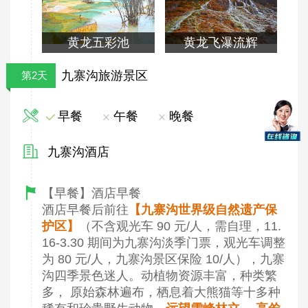
黄龙五彩池
黄龙飞瀑流辉
九寨沟旅游景区
第2天
早餐
午餐
晚餐
九寨沟酒店
【早餐】酒店早餐
酒店早餐后前往
【九寨沟世界级自然遗产保
护区】
（不含观光车 90 元/人，需自理，11.
16-3.30 期间为九寨沟淡季门票，观光车调整
为 80 元/人，九寨沟景区保险 10/人），九寨
沟四季景色迷人。动植物资源丰富，种类繁
多， 原始森林遍布，栖息着大熊猫等十多种