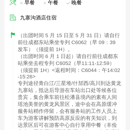
早餐
午餐
晚餐
九寨沟酒店住宿
（出团时间 5 月 15 日至 5 月 31 日）请自行
前往成都东站乘坐专列 C6062（早 09：39
发车）（须提前 1H）。
（出团时间 6 月 1 日起）请自行前往成都东
站乘坐去程专列 C6052（早11:11-12:59）
（须提前 1H）<返程时间：C6044：午14:02
-15:26>
专列途径青白江/三星堆/什邡西/高川到达黄龙
九寨站，抵达后导游在车站出口处等候各位
贵宾，集合乘车前往松潘县境内的素有人间
瑶池美誉的黄龙风景区，途中会在高原缓冲
服务站稍作停留，会有服务站的工作人员上
车为游客讲解预防高原反应的有关知识，到
达景区后可在游客中心自行享用中餐（丰俭