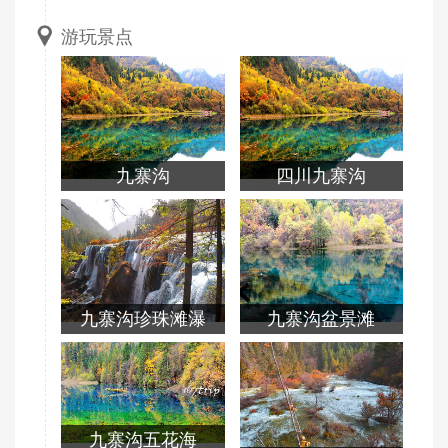
游玩景点
九寨沟
四川九寨沟
九寨沟珍珠滩瀑
九寨沟盆景滩
布
九寨沟五花海