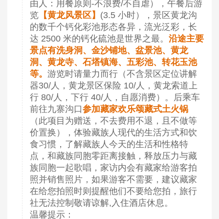
由人：用餐原则-不浪费/不自虐），午餐后游
览
【黄龙风景区】
(3.5 小时），景区黄龙沟
的数千个钙化彩池形态各异，流光泛彩，长
达 2500 米的钙化硫池是世界之最。
沿途主要
景点有洗身洞、金沙铺地、盆景池、黄龙
洞、黄龙寺、石塔镇海、五彩池、转花玉池
等。
游览时请量力而行（不含景区定位讲解
器30/人，黄龙景区保险 10/人，黄龙索道上
行 80/人，下行 40/人，自愿消费）。后乘车
前往九寨沟口
参加藏家欢乐颂藏式土火锅
（此项目为赠送，不去费用不退，且不做等
价置换），体验藏族人现代的生活方式和饮
食习惯，了解藏族人今天的生活和性格特
点，和藏族同胞零距离接触，释放压力与藏
族同胞一起歌唱，家访内会有藏家给游客拍
照并销售照片，如果游客不需要，建议藏家
在给您拍照时则提醒他们不要给您拍，旅行
社无法控制敬请谅解,入住酒店休息。
温馨提示：