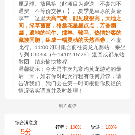
原足球、放风筝（此项目为赠送，不参加不
退费，不等价交换）】。夏季是草原的黄金
季节，这里
天高气爽，能见度很高，天地之
间，绿草茵茵，格桑花星星点点，芳香幽
幽，遍地的牦牛、绵羊、骏马、热情好客的
藏族同胞，组成一幅灵动的天然画卷
，不虚
此行。11:00 准时集合前往黄龙九寨站，乘坐
专列 C6054（午14:02-15:26）返回成都东站
散团，结束愉快旅程。
温馨提示：今天是本次九寨沟黄龙游览的最
后一天，如若你对此次行程有任何异议，请
告诉我们，我们会在第一时间根据你反馈的
情况落实调查并及时处理！
用户点评
综合满意度
行程：
100%
导游：
100%
5分