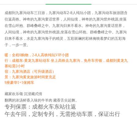
成都到九寨沟动车三日游，九寨沟动车2-8人纯玩小团，九寨沟动车旅游团含
往返高铁。神奇的九寨沟童话世界，人间仙境，神奇的九寨沟世外桃源,坐落
在雪山环抱、群峰叠嶂之中。九寨沟归来不看水。神奇的九寨沟童话世界，
人间仙境，神奇的九寨沟世外桃源,坐落在雪山环抱、群峰叠嶂之中。九寨沟
归来不看水，水是九寨沟海子的精灵，五彩斑斓的彩林掩映着梦幻的五彩海
子，一步一景。
暖：全程0购物，2-8人高铁纯玩VIP小团
行：成都东-黄龙九寨站动车 坐上高铁去九寨沟，免舟车劳顿，成都到黄龙九
寨站需2小时
宿：九寨沟酒店（可升级酒店）
景：九寨沟黄龙旅游时间更充足
9座豪华1+1保姆车
藏家欢乐颂 沉浸藏式情
翻腾的浓汤鲜香入味的牛羊肉 藏香舌尖起舞。
专列保票：成都火车东站往返
午去午回，定制专列，无需抢动车票，保证出行