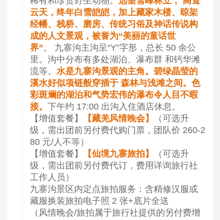
稀有和珍贵野生动物。
远望雪峰林立， 高耸
云天，终年白雪皑皑，加上藏家木楼、晾架
经幡、栈桥、磨房、传统习俗及神话传说构
成的人文景观，被誉为“美丽的童话世
界”
。 九寨沟主沟呈“Y”字形，总长 50 余公
里。沟中分布有多处湖泊、瀑布群 和钙华滩
流等。
水是九寨沟景观的主角。碧绿晶莹的
溪水好似项链般穿插于 森林与浅滩之间。色
彩斑斓的湖泊和气势宏伟的瀑布令人目不暇
接。
下午约 17:00 出沟入住酒店休息。
【增值套餐】
【藏羌风情晚会】
（可选升
级，需出团前另付费代购门票，团队价 260-2
80 元/人不等）
【增值套餐】
【仙境九寨旅拍】
（可选升
级，需出团前另付费代订，费用详询旅行社
工作人员）
九寨沟景区内定点旅拍服务：含精修汉服或
藏服换装旅拍电子照 2 张+底片全送
（风情晚会/旅拍属于旅行社提供的另付费增