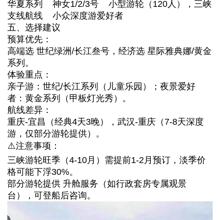
华夏系列 神女1/2/3号 小型游轮（120人），三峡
支线航线 小众深度游爱好者
五、选择建议
预算优先：
高端选 世纪绿洲/长江叁号，经济选 星际雅典娜/黄金
系列。
体验重点：
亲子游：世纪/长江系列（儿童乐园）；夜景爱好
者：黄金系列（甲板灯光秀）。
航线差异：
重庆-宜昌（经典4天3晚），武汉-重庆（7-8天深度
游，仅部分游轮提供）。
⚠️注意事项：
三峡游轮旺季（4-10月）需提前1-2月预订，淡季价
格可能下浮30%。
部分游轮提供 升舱服务（如行政套房专属观景
台），可登船后咨询。