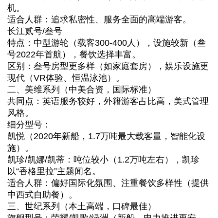
机。
适合人群：追求私密性、服务全面的高端游客。
长江贰号/叁号
特点：中型游轮（载客300-400人），设施较新（叁
号2022年首航），餐饮选择丰富。
区别：叁号房型更多样（如家庭套房），娱乐设施更
现代（VR体验、恒温泳池）。
二、美维系列（中美合资，国际标准）
共同点：英语服务较好，外籍游客占比高，美式管理
风格。
细分型号：
凯悦（2020年新船，1.7万吨最大载客量，智能化设
施）。
凯珍/凯娜/凯蒂：吨位较小（1.2万吨左右），凯珍
以“香格里拉”主题闻名。
适合人群：偏好国际化氛围、注重餐饮多样性（提供
中西式自助餐）。
三、世纪系列（本土高端，口碑最佳）
旗舰型号：荣耀/凯歌/绿洲（新船，电力推进更安