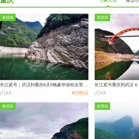
重庆
三峡大坝
巫山小
袁家界风景区
武陵源风景...
张家界国家...
天门山
金鞭溪
参团游
参团游
广西
桂林
北海
南宁
阳朔
龙脊梯田
广东
广州
海陵岛
长江贰号｜武汉到重庆6天5晚豪华游轮全景，长江二号武汉到重庆上水行程
¥5280元
6天
6天
北京
北京
天津
天坛
颐和园
八达岭长城
参团游
参团游
故宫
西藏