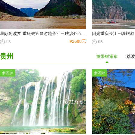
拉萨
纳木措
日喀则
林芝
珠穆朗玛峰
布达拉宫
卡定沟
尼洋河
南迦巴瓦峰
巴松错
雅鲁藏布大峡谷
墨脱
山南
新疆
星际阿波罗-重庆去宜昌游轮长江三峡涉外五星游轮阳台房下水4天3晚0自费0购物
阳光重庆长江三峡旅游
¥2580元
4天
3天
贵州
黄果树瀑布
荔波
华东
上海
南京
无锡
苏州
杭州
西湖
参团游
参团游
乌镇
千岛湖
黄山
青海
青海湖
格尔木
福建