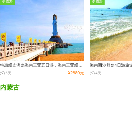
参团游
参团游
特惠蜈支洲岛海南三亚五日游，海南三亚蜈支洲岛五日游
¥2880元
5天
4天
内蒙古