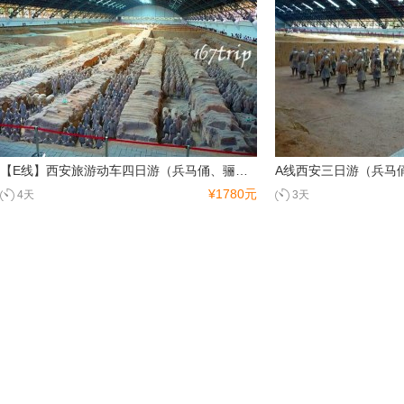
【E线】西安旅游动车四日游（兵马俑、骊山华清宫、华山、大慈恩寺）
¥1780元
4天
3天