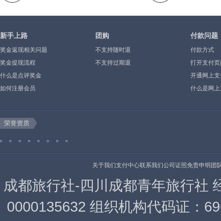
新手上路
团购
付款问题
奖金返现相关问题
不支持随时退
付款方式
奖金提现流程
不支持过期退
打开支付页
什么是点评奖金
示”或空白
开通网上支
如何注册会员
什么是网上
荣誉资质
关于我们
支付中心
联系我们
公司证照
免责申明
团
成都旅行社-四川成都青年旅行社 经营许可
0000135632 组织机构代码证：6969