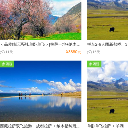
＜品质纯玩系列.单卧单飞＞[拉萨一地+纳木措+林芝+日喀则11日游 ]住挂三酒店、全程0自费0购物
¥3880元
11天
15天
参团游
参团游
西藏拉萨双飞旅游，成都拉萨 + 纳木措纯玩双飞4日游