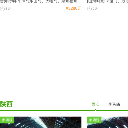
台海行动-平潭岛东山岛、大嶝岛、泉州福州双飞8日游纯玩品质游
¥3280元
8天
5天
陕西
西安
兵马俑
参团游
参团游