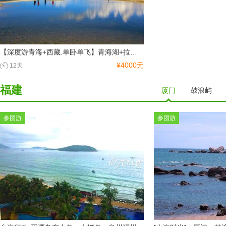
【深度游青海+西藏.单卧单飞】青海湖+拉萨一地+纳木措+林芝+日喀则12日游醉美青藏，完美全景游
¥4000元
12天
福建
厦门
鼓浪屿
参团游
参团游