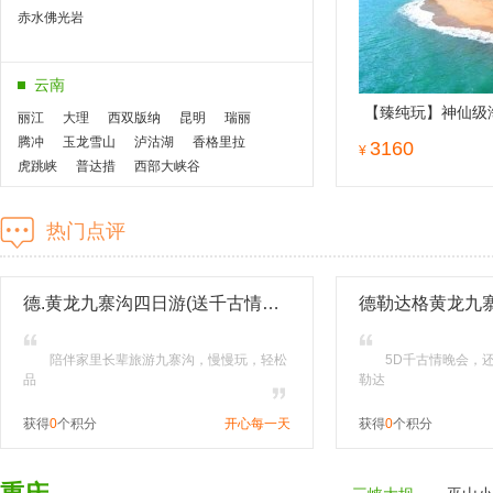
赤水佛光岩
云南
【臻纯玩】神仙级
丽江
大理
西双版纳
昆明
瑞丽
双飞五日游纯玩0
腾冲
玉龙雪山
泸沽湖
香格里拉
3160
¥
游
虎跳峡
普达措
西部大峡谷
海南
热门点评
三亚
海口
西沙群岛
德.黄龙九寨沟四日游(送千古情晚会+土火锅.纯玩0自费,三环内接)
德勒达格黄龙九
内蒙古
陪伴家里长辈旅游九寨沟，慢慢玩，轻松
5D千古情晚会，
品
勒达
获得
0
个积分
开心每一天
获得
0
个积分
湖南
张家界
湘西
长沙
岳阳
凤凰古城