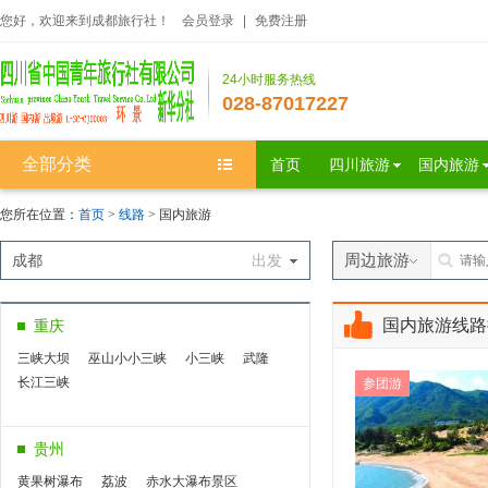
您好，欢迎来到成都旅行社！
会员登录
|
免费注册
24小时服务热线
028-87017227
全部分类
首页
四川旅游
国内旅游
您所在位置：
首页
>
线路
> 国内旅游
周边旅游
成都
出发
国内旅游线路
重庆
三峡大坝
巫山小小三峡
小三峡
武隆
长江三峡
参团游
贵州
黄果树瀑布
荔波
赤水大瀑布景区