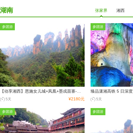
湖南
张家界
湘西
参团游
参团游
【动享湘西】恩施女儿城+凤凰+墨戎苗寨-张家界-袁家界-天子山-金鞭溪十里画廊-宝峰湖-魅力湘西动车5日游
¥2180元
5天
5天
参团游
参团游