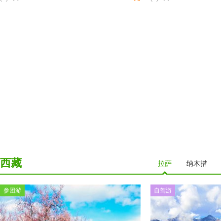
西藏
拉萨
纳木措
参团游
自驾游