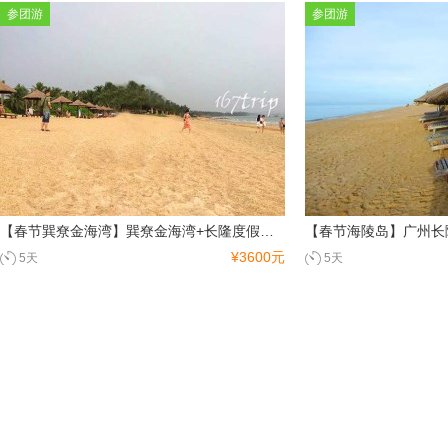
参团游
参团游
【春节巽尞金海湾】巽尞金海湾+长隆度假区双飞5日
¥3600元
5天
5天