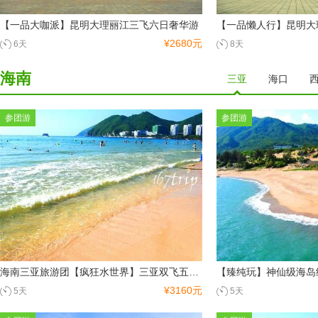
【一品大咖派】昆明大理丽江三飞六日奢华游
¥2680元
6天
8天
海南
三亚
海口
参团游
参团游
海南三亚旅游团【疯狂水世界】三亚双飞五日游纯玩0购物-三亚蜈支洲岛旅游
¥3160元
5天
5天