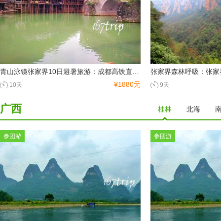
青山泳镜张家界10日避暑旅游：成都高铁直达，避暑氧吧 + 亲子泳池 + 湘西风情全畅享
¥1880元
10天
9天
广西
桂林
北海
参团游
参团游