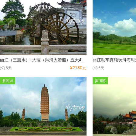
青岛
河南
郭亮村
少林寺
龙门石窟
丽江（三股水）+大理（洱海大游船）五天4晚纯玩游
¥2180元
5天
5天
参团游
参团游