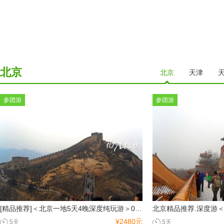
北京
北京
天津
参团游
参团游
[精品推荐]＜北京一地5天4晚深度纯玩游＞0购物 0自费 游北京最精华景点
¥2480元
5天
5天