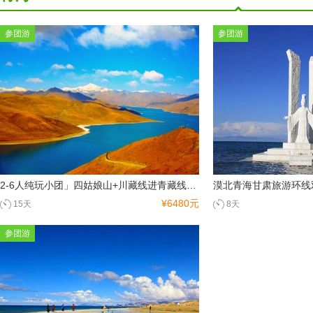
参团游
参团游
2-6人纯玩小团」四姑娘山+川藏线进青藏线出15天环线｜稻城亚丁+羊湖纳木措+可可西里+茶卡盐湖+青海湖｜越野商务车·深度纯玩无购物
¥6480元
15天
8天
参团游