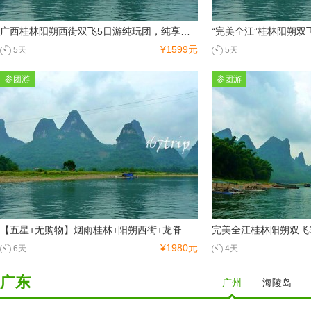
广西桂林阳朔西街双飞5日游纯玩团，纯享桂林山水，深度游漓江，赠送大型歌舞表演
¥1599元
5天
5天
参团游
参团游
【五星+无购物】烟雨桂林+阳朔西街+龙脊梯田纯玩无购物双卧3晚6天游
¥1980元
6天
4天
广东
广州
海陵岛