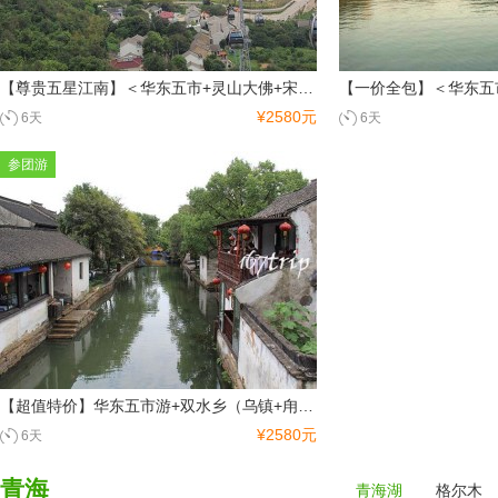
【尊贵五星江南】＜华东五市+灵山大佛+宋城双飞6日＞夜宿乌镇西栅西塘 豪华游
¥2580元
6天
6天
参团游
【超值特价】华东五市游+双水乡（乌镇+甪LU直）+灵山大佛双飞6日超值游
¥2580元
6天
青海
青海湖
格尔木