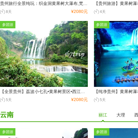
厦门
鼓浪屿
武夷山景区
贵州旅行全景纯玩：织金洞黄果树大瀑布,梵净山荔波大小七孔,西江千户苗寨天眼,镇远古城遵义会址双动8日游
¥2080元
8天
4天
参团游
参团游
陕西
西安
兵马俑
秦始皇陵
东北
大连
【全景贵州】荔波小七孔•黄果树景区•西江千户苗寨• 苗妹非遗博物馆•孔学堂•花溪湿地公园——双动五日游
甘肃
¥2080元
5天
5天
酒泉
云南
丽江
大理
山东
参团游
参团游