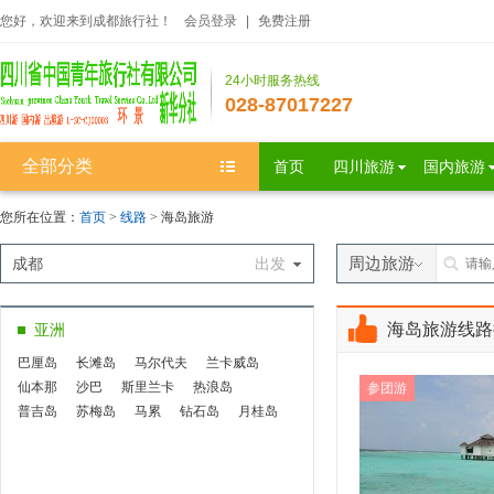
您好，欢迎来到成都旅行社！
会员登录
|
免费注册
24小时服务热线
028-87017227
全部分类
首页
四川旅游
国内旅游
您所在位置：
首页
>
线路
> 海岛旅游
周边旅游
成都
出发
海岛旅游线路
亚洲
巴厘岛
长滩岛
马尔代夫
兰卡威岛
仙本那
沙巴
斯里兰卡
热浪岛
参团游
普吉岛
苏梅岛
马累
钻石岛
月桂岛
天堂岛
满月岛
蜜月岛
吉哈德岛
西沙群岛