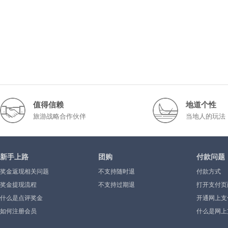
值得信赖
地道个性
旅游战略合作伙伴
当地人的玩法
新手上路
团购
付款问题
奖金返现相关问题
不支持随时退
付款方式
奖金提现流程
不支持过期退
打开支付页
什么是点评奖金
示”或空白
开通网上支
如何注册会员
什么是网上