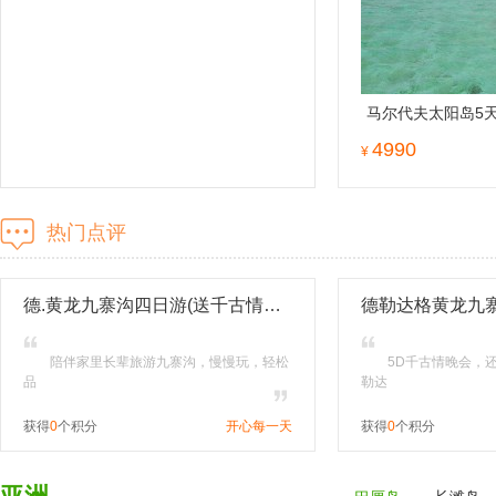
马尔代夫太阳岛5天
尔代夫自由行旅游
4990
¥
热门点评
德.黄龙九寨沟四日游(送千古情晚会+土火锅.纯玩0自费,三环内接)
德勒达格黄龙九
陪伴家里长辈旅游九寨沟，慢慢玩，轻松
5D千古情晚会，
品
勒达
获得
0
个积分
开心每一天
获得
0
个积分