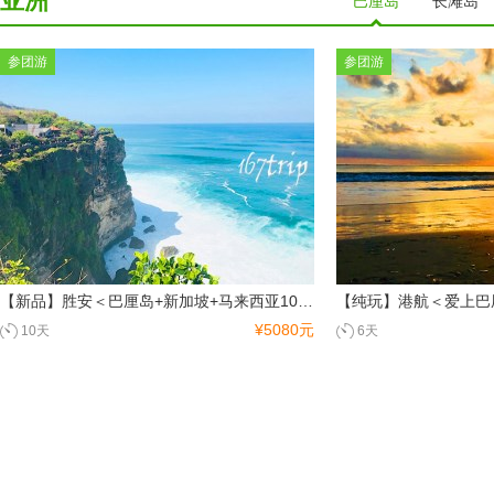
亚洲
巴厘岛
长滩岛
参团游
参团游
【新品】胜安＜巴厘岛+新加坡+马来西亚10天8晚＞巴厘岛4晚+新加坡1晚+马来西亚三晚
¥5080元
10天
6天