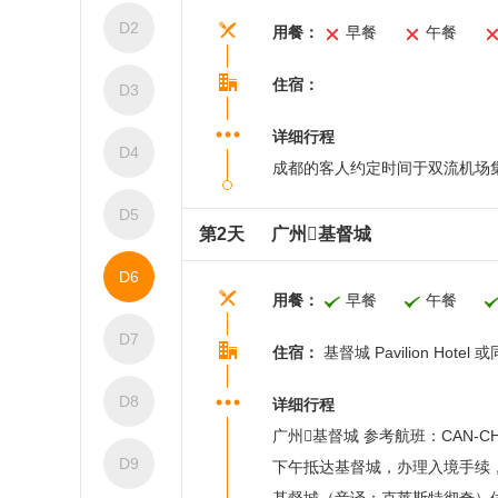
D2
用餐：
早餐
午餐
住宿：
D3
详细行程
D4
成都的客人约定时间于双流机场
D5
第2天
广州基督城
D6
用餐：
早餐
午餐
D7
住宿：
基督城 Pavilion Hotel 
D8
详细行程
广州基督城 参考航班：CAN-CHC CZ
D9
下午抵达基督城，办理入境手续