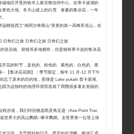
肯锡地区开垦的牧羊人家宗教信仰中心。在蒂卡波湖的
金黄色大地、冬天山坡上的白雪、春夏的鲁冰花，一年
犬。
远眺纽西兰“南阿尔卑斯山”美誉的第一高峰库克山，在
0 日奇幻之旅 日奇幻之旅 日奇幻之旅
岛的皇后镇、箭镇等多地都有，但是独有蒂卡波的鲁冰花
花开花的时节，蓝色的、粉色的、紫色的、白色的、黄
鲁冰花花期】：季节限定，每年 11 月-12 月下午
原本的目的地，那便是 Lake pukaki 普卡基湖。
也因为这独特的地理环境而造就了周围很多著名美丽的
，我们特别挑选凯亚角足迹（Kea Point Trac
逅世界大的高山鹦鹉--啄羊鹦鹉。全世界第一位登上珠
灯光污染，天气晴好的日子，星空如此清晰，银河汇成