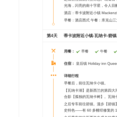
光海，闪亮的南十字星，令人目
酒店：蒂卡波附近小镇 Mackenzie 
早餐：酒店西式 午餐：库克山三
第4天
蒂卡波附近小镇-瓦纳卡-箭镇
用餐：
早餐
午餐
住宿：
皇后镇 Holiday inn Que
详细行程
早餐后，前往瓦纳卡小镇。
【瓦纳卡湖】是新西兰的第四大
合影【孤独的瓦纳卡树】。瓦纳
之后专车前往箭镇。漫步【箭镇】
史特色——有 60 多幢经修复