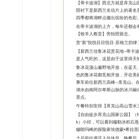
【蒂卡波湖】西北方就是库克山
陪衬下是新西兰名信片上的著名
四季都将湖畔点缀出缤纷的色彩
在蒂卡波湖的上方，每年还都会
【牧羊人教堂】旁拍照留念。
赏“新”悦悦目目悦目·苏格兰韵律
【新西兰佳鲁冰花赏花地~蒂卡
是人气旺的，这是由于这里得天
鲁冰花漫山遍野地开放，在蓝天
色的鲁冰花都竞相开放，开在美丽
乘车前往新西兰高峰--库克山。在
湖水由南阿尔卑斯山脉的冰川融
景点。
午餐特别安排【库克山高山雪水
【自由徒步库克山国家公园】（约 
k）小径，可以看到穆勒冰积石
穆朗玛峰的探险家埃德蒙•希拉里爵士
之后前往酒店入住休息。晚餐后