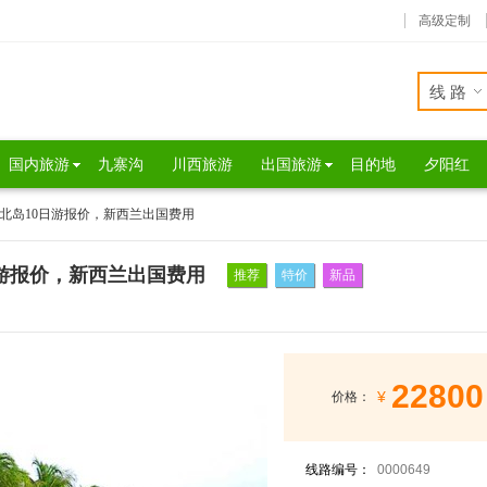
高级定制
线路
国内旅游
九寨沟
川西旅游
出国旅游
目的地
夕阳红
北岛10日游报价，新西兰出国费用
游报价，新西兰出国费用
推荐
特价
新品
22800
¥
价格：
线路编号：
0000649