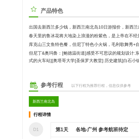
产品特色
出国去新西兰多少钱，新西兰南北岛10日游报价，新西兰
春天里的鲁冰花将大地染上浪漫的粉紫色，是上帝在不经
库克山三文鱼特色餐，但尼丁特色小火锅，毛利歌舞秀+自
但尼丁&奥玛鲁：[鲍德温街道]感受不可思议的规划设计:
式的火车站][奥塔哥大学[圣保罗大教堂]:历史建筑[白石小
参考行程
以下行程为推荐行程，信息仅供参考
新西兰南北岛
行程详情
D1
第1天
各地-广州 参考航班待定