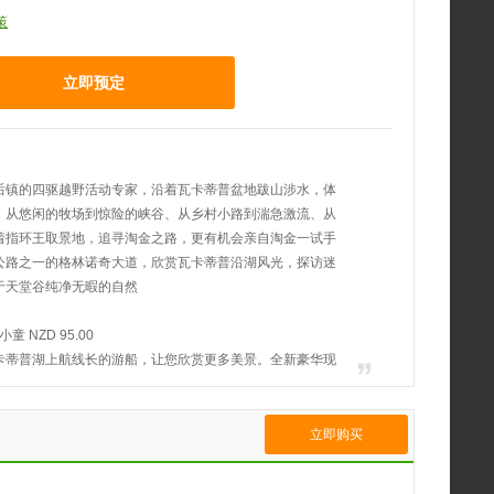
策
立即预定
后镇的四驱越野活动专家，沿着瓦卡蒂普盆地跋山涉水，体
！从悠闲的牧场到惊险的峡谷、从乡村小路到湍急激流、从
着指环王取景地，追寻淘金之路，更有机会亲自淘金一试手
公路之一的格林诺奇大道，欣赏瓦卡蒂普沿湖风光，探访迷
于天堂谷纯净无暇的自然
小童 NZD 95.00
卡蒂普湖上航线长的游船，让您欣赏更多美景。全新豪华现
窗、舒适座椅及宽敞的户外甲板。您将从皇后镇出发，领略
、南阿尔卑斯山及尼古拉斯山牧场等的壮丽美景后，返回皇
立即购买
小童 NZD 50.00