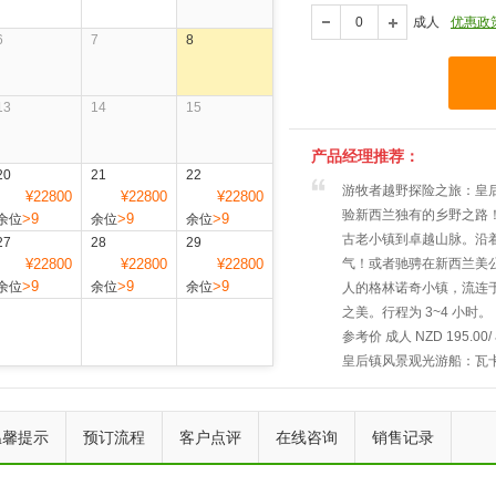
成人
优惠政
6
7
8
13
14
15
产品经理推荐：
20
21
22
游牧者越野探险之旅：皇
¥22800
¥22800
¥22800
验新西兰独有的乡野之路
>9
>9
>9
余位
余位
余位
古老小镇到卓越山脉。沿
27
28
29
¥22800
¥22800
¥22800
气！或者驰骋在新西兰美
>9
>9
>9
余位
余位
余位
人的格林诺奇小镇，流连
之美。行程为 3~4 小时。
参考价 成人 NZD 195.00/ 
皇后镇风景观光游船：瓦
代双体船，拥有超大观景
鲍勃湾、格林诺奇、冰川
上一个
下一个
后镇。
温馨提示
预订流程
客户点评
在线咨询
销售记录
时间：1 小时 45 分钟。
参考价 成人 NZD 80.00 / 