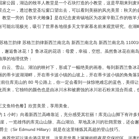
国家公园，湖边的牧羊人教堂是一个石块打造的小教堂，这是早期来到麦
景点之一，透过教堂圣坛窗口望出去，可以看到美丽的风光美景：秋天的
。教堂一旁的【牧羊犬雕像】是在纪念麦肯锡地区为农家辛勤工作的牧羊
有可能出现极光，吸引了世界各地很多天文学家慕名前来观赏研究。在湖畔
 苏格兰韵律 苏格兰韵律新西兰南北岛 新西兰南北岛 新西兰南北岛 11001
波，邂逅鲁冰花！】鲁冰花的花语：母爱，幸福，空想。虽然鲁冰花在南
独厚的地理优势：
、白云、雪山、湖泊的映衬下，形成了一幅绝美的画卷。每到新西兰鲁冰
的蒂卡波湖湖畔，开在蒂卡波小镇的山坡上，开在蒂卡波小镇的角角落落~ 【
前往库克山的 80 号公路上，你一定会看到一抹惊艳难忘的蓝色，美得让你忘了
化而来，它独特的颜色也是由冰川水和被磨蚀的冰川岩石粉末混合而成，
三文鱼特色餐】欣赏美景，享用美食。
1 小时）向着新西兰高峰靠近，充分感受其壮丽！库克山山脚下有许多短程步道
悬崖，一览雄伟的库克山山脉、高山湖泊、草地及冰川的壮阔景致，还会邂
（Sir Edmund Hillary）就是在这里锤炼其高超的登山技巧。
，推荐您可以漫步酒店草坪，这里是世界上璀璨的暗夜星空保护区，远离