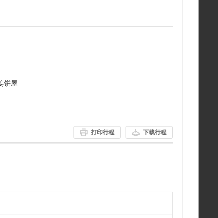
快艇运营商，始于 1960 年。长达 43 公里，时长 1 个
卡瓦劳河和沙特欧瓦河。每小时整点从皇后镇主镇码头出
生衣。免费参观皇后镇水下观测馆。可提供活动照片。可应
、酒店接送服务。
 小童 NZD 80.00
车探险 乘坐四驱车及阿尔戈车开展独一无二的探险活动，近
壮观的冰碛地貌。友好的导游非常了解库克山地区，知识渊
的故事，让您更好地了解该地区。在短暂步行至一个可以俯
姜饼屋
后，您将有机会在奥拉基库克山国家公园中拍下美的照片。
49.00， 小童 4~14 岁 NZD 29
顶塔斯曼冰川，一览万年冰川全貌。
打印行程
下载行程
D 599.00
天文台位于海拔 1000 多米的约翰山山顶上。距蒂卡普小镇
 分钟车程，是一个具有
测站和坎特伯雷大学分校区，同时也是著名的国际星空保护
D 85 小童（8~17 岁）