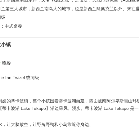
新西兰南岛东岸，又名“花园之城”，是仅次于大城市奥克兰（Aucklan
n）的新西兰第三大城市，新西兰南岛大的城市，也是新西兰除奥克兰以外、来
同级
餐：中式桌餐
近小镇
晚餐
 Inn Twizel 或同级
明媚的蒂卡波镇，整个小镇围着蒂卡波湖而建，四面被南阿尔卑斯雪山环
湖 Lake Tekapo】湖边采风、漫步。蒂卡波湖 Lake Tekapo 是一
水，让大脑放空，让野兔野鸭和小鸟靠近你身边。