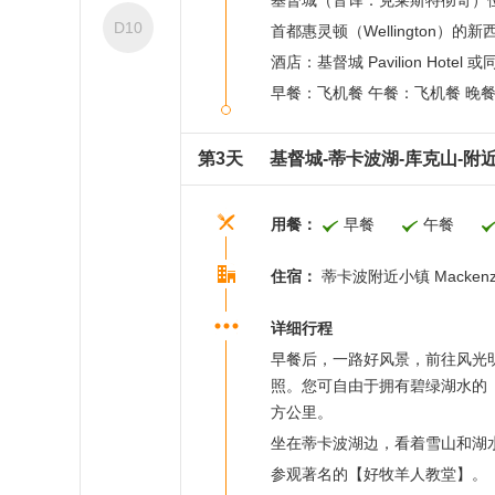
基督城（音译：克莱斯特彻奇）位于
D10
首都惠灵顿（Wellingto
酒店：基督城 Pavilion Hotel 或
早餐：飞机餐 午餐：飞机餐 晚
第3天
基督城-蒂卡波湖-库克山-附
用餐：
早餐
午餐
住宿：
蒂卡波附近小镇 Mackenzie
详细行程
早餐后，一路好风景，前往风光
照。您可自由于拥有碧绿湖水的【蒂卡波
方公里。
坐在蒂卡波湖边，看着雪山和湖
参观著名的【好牧羊人教堂】。