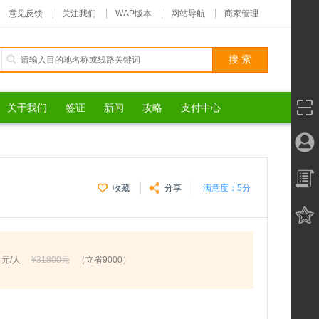
意见反馈
关注我们
WAP版本
网站导航
商家管理
关于我们
签证
新闻
攻略
支付中心
收藏
分享
满意度：
5分
元/人
¥31800元
（立省9000）