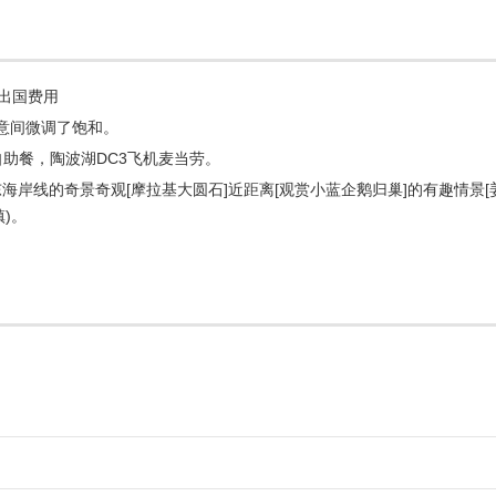
喷射快艇：世界首家商业喷气
小时，途经瓦卡蒂普湖、
发。免费提供防水衣、救
要求为团体客人提供机场
出国费用
参考价 成人 NZD 150.00 /
意间微调了饱和。
塔斯曼谷四驱车及阿尔戈
助餐，陶波湖DC3飞机麦当劳。
距离观赏塔斯曼冰川及其
博，将为您讲述当地动人
东海岸线的奇景奇观[摩拉基大圆石]近距离[观赏小蓝企鹅归巢]的有趣情景[
瞰塔斯
镇)。
曼冰川和内流湖的登高点
参考价：90 分钟，成人 NZD 
冰川直升飞机 巡游或登
参考价： NZD 299.00 ~NZ
约翰山天文台观星 约翰山
（海拔 700 米）约 15
50 多年历史的天文台观
区。
参考价：NZD150 成人，NZ