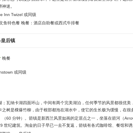
醉神迷。
Inn Twizel 或同级
文鱼特色餐 晚餐：酒店自助餐或西式牛排餐
-皇后镇
晚餐
enstown 或同级
湖；瓦纳卡湖四面环山，中间有两个完美湖泊，任何季节的风景都很优美
卡之树是棵爆竹柳，由于根部都泡在湖水中，使它的生长极为缓慢，在很
（60 分钟）。箭镇是新西兰风景如画的定居点之一，坐落在箭河（Arro
的 19 世纪建筑。淘金的日子早已一去不复返，箭镇有各式咖啡馆、餐馆和