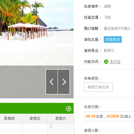
出发城市：
成都
往返交通：
飞机
预订提醒：
建议提前3天预订
游玩主题：
深度旅游
途径景点：
新西兰
付款方式：
支付宝
价格类型：
新西兰南北岛
出发日期：
08-18
出发，
¥22800
元/成人
星期四
星期五
星期六
1
参团人数：