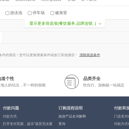
游泳池
停车场
健身室
显示更多筛选项(餐饮服务,品牌连锁..)
条件的酒店！您可以更换搜索条件或改订其他酒店~
清除筛选条件
地道个性
品类齐全
当地人的玩法，不一样的假期
吃住行、游购娱一站搞定
付款问题
订购流程说明
付款和
付款方式
旅游产品名词解释
门店支付
打开支付页面，提示”该页无法显
查询
付款方式