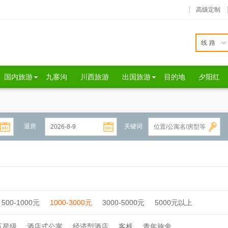
高级定制
线路
国内旅游
九寨沟
川西旅游
出国旅游
目的地
夕阳红
退房
关键词
500-1000元
1000-3000元
3000-5000元
5000元以上
五星级
酒店式公寓
经济型酒店
客栈
青年旅舍