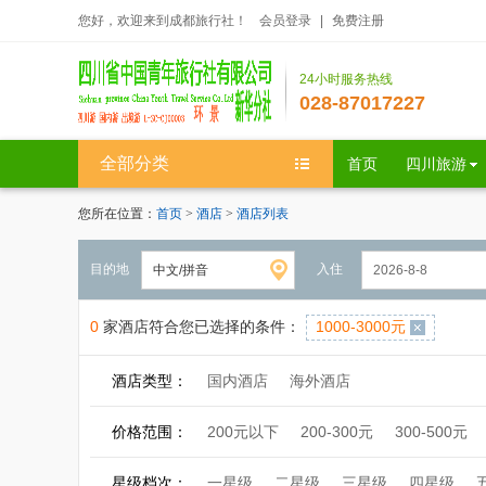
您好，欢迎来到成都旅行社！
会员登录
|
免费注册
24小时服务热线
028-87017227
全部分类
首页
四川旅游
您所在位置：
首页
>
酒店
>
酒店列表
目的地
入住
0
家酒店符合您已选择的条件：
1000-3000元
酒店类型：
国内酒店
海外酒店
价格范围：
200元以下
200-300元
300-500元
星级档次：
一星级
二星级
三星级
四星级