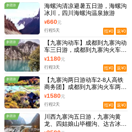
海螺沟清凉避暑五日游，海螺沟
参团游
冰川，四川海螺沟温泉旅游
660
¥
元
行程5天
抵¥0
返¥0
【九寨沟动车】成都到九寨沟动
参团游
车三日游，成都到九寨沟火车高
铁旅游团,九寨沟旅游推荐
1180
¥
元
行程3天
抵¥0
返¥0
【九寨沟两日游动车2-8人高铁
参团游
商务团】成都到九寨沟火车两日
游，成都到九寨沟动车旅游团两
1580
¥
元
日游报价
行程2天
抵¥0
返¥0
川西九寨沟五日游，九寨沟黄
参团游
龙、四姑娘山毕棚沟、达古冰川
2-8人Vip精品小团5日游