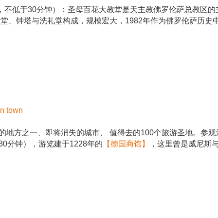
，不低于30分钟）：圣母百花大教堂是天主教佛罗伦萨总教区
教堂、钟塔与洗礼堂构成，规模宏大，1982年作为佛罗伦萨历
 town
浪漫的地方之一、即将消失的城市、 值得去的100个旅游圣地。
30分钟），游览建于1228年的
【德国商馆】
，这里曾是威尼斯