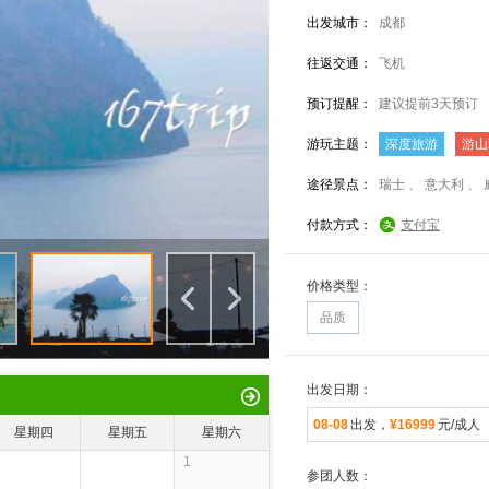
出发城市：
成都
往返交通：
飞机
预订提醒：
建议提前3天预订
游玩主题：
深度旅游
游山
途径景点：
瑞士 、 意大利 、
付款方式：
支付宝
价格类型：
品质
出发日期：
08-08
出发，
¥16999
元/成人
星期四
星期五
星期六
1
参团人数：