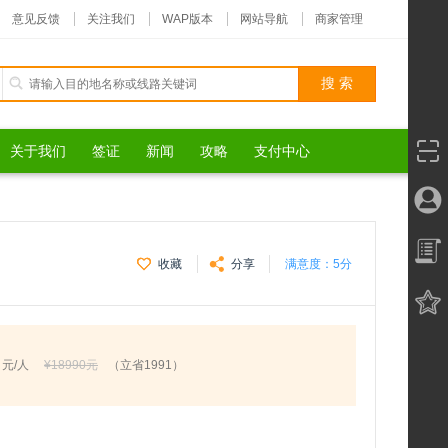
意见反馈
关注我们
WAP版本
网站导航
商家管理
关于我们
签证
新闻
攻略
支付中心
收藏
分享
满意度：
5分
元/人
¥18990元
（立省1991）