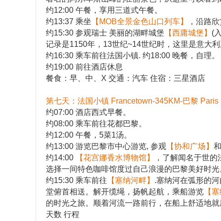
约12:00 午餐，享用三道式午餐。
约13:37 乘坐
【MOB全景金色山口列车】
，沿路欣
约15:30 参观瑞士 美丽的湖畔城堡
【西庸城堡】
(
记录是1150年，13世纪~14世纪时，这里是
约16:30 乘车前往法国小镇. 约18:00 晚餐，自理。
约19:00 前往酒店休息
餐食：早、中、X 交通：汽车 住宿：三星酒店
第七天：法国小镇 Francetown-345KM-巴黎 Paris
约07:00 酒店西式早餐。
约08:00 乘车前往花都巴黎。
约12:00 午餐，5菜1汤。
约13:00 游览巴黎市中心游览, 参观
【协和广场】
约14:00
【花宫娜香水博物馆】
，了解闻名于世的
选择一间特色咖啡馆度过自己浪漫的巴黎美好时光
约15:30 乘车前往
【塞纳河畔】
.塞纳河在弧形的
堂俯首相送。解开缆绳，扬帆起航，乘船游览
【塞
的时光之旅。顺着河流一路前行，在船上舒适地就
天数 行程