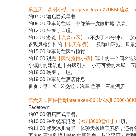
第五天：欧洲小镇 European town-270KM-琉森 Luce
约07:00 酒店西式早餐
约08:00 乘车前往瑞士中部第一度假胜地-琉森。
约12:00 午餐，自理。
约13:00 游览
【琉森市区】
（不少于30分钟）：
参观风格独特的
【卡贝尔桥】
，及群山环抱、风景
约15:00 乘车前往因特拉肯
约16:00 观光
【因特拉肯小镇】
瑞士的一个闻名遐迩
小镇内的建筑也十分吸引人，小巧可爱的木屋，五
约18:00 晚餐，自理。
约19:00 乘车前往酒店休息
餐食：早、X、X 交通：汽车 住宿：三星酒店
第六天：因特拉肯interlaken-80KM-冰川3000-38K
Facetown
约07:00 酒店西式早餐。
约10:00 乘坐缆车抵达
【冰川3000雪山】
山顶。
约11:00 感受冰川奇景，体验天梭峰顶索桥，
著名的阿尔卑斯山峰的壮丽景色，从这里可以看到