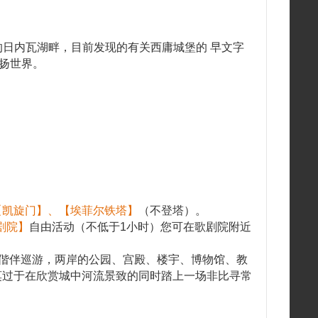
的日内瓦湖畔，目前发现的有关西庸城堡的 早文字
名扬世界。
【凯旋门】、【埃菲尔铁塔】
（不登塔）。
剧院】
自由活动（不低于1小时）您可在歌剧院附近
神偕伴巡游，两岸的公园、宫殿、楼宇、博物馆、教
莫过于在欣赏城中河流景致的同时踏上一场非比寻常