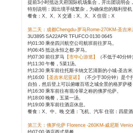
提前3小时抵达天府国际机场集合，开出团说明会
特别说明：因出境手续繁杂，为确保您的顺利登机，
餐食：X、X、X 交通：X、X、X 住宿：X
第二天：成都Chengdu-罗马Rome-270KM-圣吉米尼亚
3U3895 SA22APR TFUFCO 0130 0645
约01:30 乘坐四川航空公司航班前往罗马。
约06:45 抵达永恒之都-罗马。
约07:30 前往罗马
【市中心游览】
（不低于40分钟
约11:30 午餐，5菜1汤。
约12:30 乘车前往托斯卡纳文艺清新的小城-圣吉
约16:00
【圣吉米尼亚诺】
（不少于30分钟）是
自拍，然后登上可以俯瞰百塔之城全景的格罗萨楼
约16:30 乘车前往有翡冷翠之称的佛罗伦萨。
约18:00 晚餐，五菜一汤。
约19:00 乘车前往酒店休息。
餐食：X、中、晚 交通：飞机、汽车 住宿：四星
第三天：佛罗伦萨 Florence -260KM-威尼斯 Venic
约07:00 酒店西式早餐。