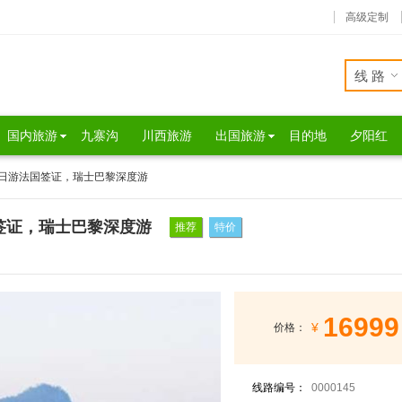
高级定制
线路
国内旅游
九寨沟
川西旅游
出国旅游
目的地
夕阳红
13日游法国签证，瑞士巴黎深度游
国签证，瑞士巴黎深度游
推荐
特价
16999
¥
价格：
线路编号：
0000145