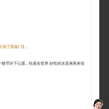
士坦丁凯旋门】
。
个硬币许下心愿，吃着全世界 好吃的冰淇淋再来张