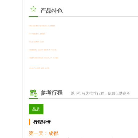
产品特色
欧洲旅游-法国意大利瑞士3国13日游法国签证，瑞士巴黎深度游
冰川3000·西庸古堡·瑞士、巴黎深度游
◎舒心之旅:精选川航直飞，轻松省时;
O别样体验:高级雪山、金色山口列车、西庸古堡，不一样的瑞士体验;
O小镇之美:雪山鲜花小镇-因特拉肯、世界文化遗产_比萨、圣吉米尼亚诺:
◎精华全览:罗马、佛罗伦萨、威尼斯、琉森、巴黎。
参考行程
以下行程为推荐行程，信息仅供参考
品质
行程详情
第一天：成都