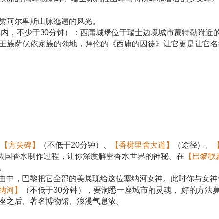
赏阿尔卑斯山脉迤逦的风光。
入内，不少于30分钟）：西庸城堡位于瑞士边境城市蒙特勒附近
意大利王族萨伏依家族的领地，拜伦的《西庸的囚徒》让它更是让它
和
【方尖碑】
（不低于20分钟）、
【香榭里舍大道】
（途径）、
法国香水制作过程，让你深度解密香水世界的神秘。在
【巴黎歌
。
河曲中，巴黎把它全部的美展现给这位塞纳河女神。此时你与女
纳河】
（不低于30分钟），要洞悉一座城市的灵魂， 好的方法
座之后、著名博物馆、浪漫气息浓。