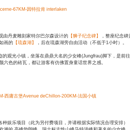
rne-67KM-因特拉肯 interlaken
参观由丹麦雕刻家特尔巴尔森设计的
【狮子纪念碑】
，整座纪念碑
如画的
【琉森湖】
，后在琉森湖旁自由活动（不低于1小时）。
的观光小镇，坐落在鼎鼎大名的少女峰(Jungfrau)脚下，
颜六色的砖瓦，都让游客有仿佛置身童话世界之感。
M-西庸古堡Avenue deChillon-200KM-法国小镇
还有各种娱乐项目（此为另付费项目，并请根据实际情况合理安排
欧洲的 高峰勃朗峰、瑞士标志性山峰马特洪峰和著名的少女峰