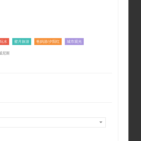
玩水
蜜月旅游
爸妈游/夕阳红
城市观光
 威尼斯