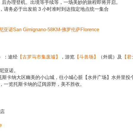
，后办理登机、出境等手续等，一场美妙的旅程即将开启。
请务必于出发前 3 小时准时到达指定地点统一集合
诺San Gimignano-58KM-佛罗伦萨Florence
）：途经
【古罗马市集废墟】
，游览
【斗兽场】
（外观）及
【君
米尼亚诺。
个托斯卡纳大区幽美的小山城，往小城心脏【水井广场】水井里投
，一览托斯卡纳的辽阔原野，美不胜收。
酒店
e