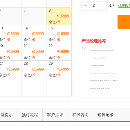
成人
优惠政
6
7
8
¥16999
>9
余位
13
14
15
¥16999
¥16999
¥16999
>9
>9
>9
余位
余位
余位
产品经理推荐：
20
21
22
¥16999
¥16999
¥16999
欧洲旅游-法国意大利瑞士3国13日游法国签证，瑞士巴黎深度游
>9
>9
>9
余位
余位
余位
冰川3000·西庸古堡·瑞士、巴黎深度游
27
28
29
◎舒心之旅:精选川航直飞，轻松省时;
¥16999
¥16999
¥16999
O别样体验:高级雪山、金色山口列车、西庸古堡，不一样的瑞士体验;
>9
>9
>9
余位
余位
余位
O小镇之美:雪山鲜花小镇-因特拉肯、世界文化遗产_比萨、圣吉米尼亚诺:
◎精华全览:罗马、佛罗伦萨、威尼斯、琉森、巴黎。
上一个
下一个
温馨提示
预订流程
客户点评
在线咨询
销售记录