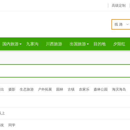
高级定制
线路
国内旅游
九寨沟
川西旅游
出国旅游
目的地
夕阳红
演出
摄影
生态旅游
户外拓展
园林
古镇
农家乐
森林公园
海滨海岛
以上
朋友
同学