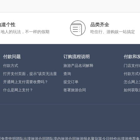
地道个性
品类齐全
当地人的玩法，不一样的假期
吃住行、游购娱一站搞定
付款问题
订购流程说明
付款和
付款方式
旅游产品名词解释
门店支付
打开支付页面，提示”该页无法显
查询
付款方式
示”或空白页，可能是什么原因？
开通网上支付需要收费吗？
提交订单
怎么网上
什么是网上支付？
签署旅游合同
如何获取
照
免责申明
团队出境旅游合同
团队境内旅游合同
旅游报名
聚划算今日特价
出境游推荐
备