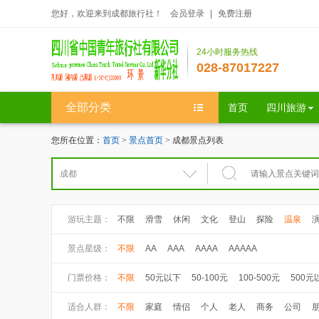
您好，欢迎来到成都旅行社！
会员登录
|
免费注册
24小时服务热线
028-87017227
全部分类
首页
四川旅游
您所在位置：
首页
>
景点首页
> 成都景点列表
游玩主题：
不限
滑雪
休闲
文化
登山
探险
温泉
景点星级：
不限
AA
AAA
AAAA
AAAAA
门票价格：
不限
50元以下
50-100元
100-500元
500元
适合人群：
不限
家庭
情侣
个人
老人
商务
公司