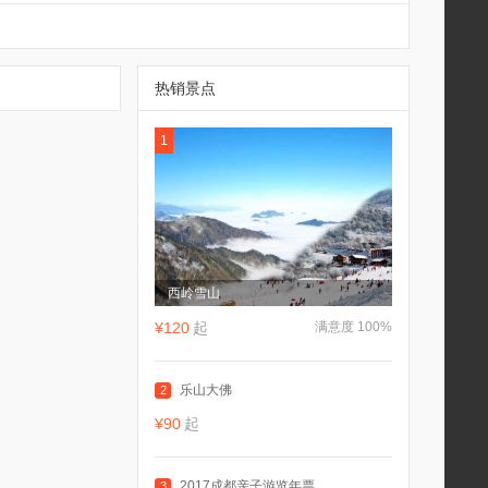
热销景点
1
西岭雪山
¥120
起
满意度 100%
乐山大佛
2
¥90
起
2017成都亲子游览年票
3