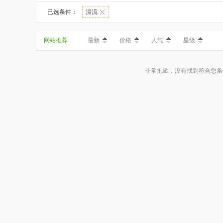
已选条件：
漂流
网站推荐
最新
价格
人气
星级
非常抱歉，没有找到符合您条