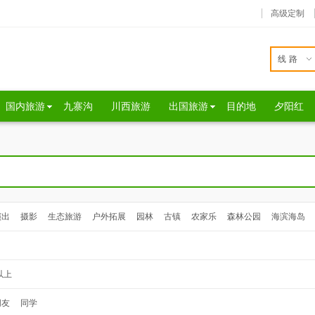
高级定制
线路
国内旅游
九寨沟
川西旅游
出国旅游
目的地
夕阳红
演出
摄影
生态旅游
户外拓展
园林
古镇
农家乐
森林公园
海滨海岛
以上
朋友
同学