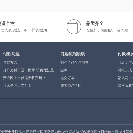
地道个性
品类齐全
当地人的玩法，不一样的假期
吃住行、游购娱一站搞定
付款问题
订购流程说明
付款和
付款方式
旅游产品名词解释
门店支付
打开支付页面，提示”该页无法显
查询
付款方式
示”或空白页，可能是什么原因？
开通网上支付需要收费吗？
提交订单
怎么网上
什么是网上支付？
签署旅游合同
如何获取
照
免责申明
团队出境旅游合同
团队境内旅游合同
旅游报名
聚划算今日特价
出境游推荐
备