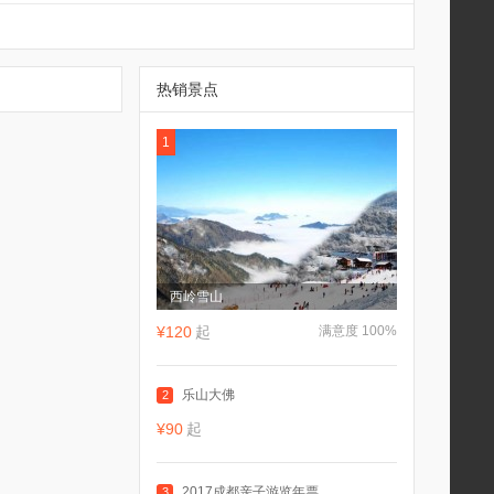
热销景点
1
西岭雪山
¥120
起
满意度 100%
乐山大佛
2
¥90
起
2017成都亲子游览年票
3