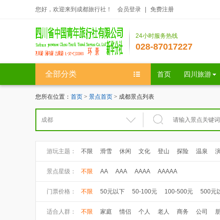
您好，欢迎来到成都旅行社！
会员登录
|
免费注册
24小时服务热线
028-87017227
全部分类
首页
四川旅游
您所在位置：
首页
>
景点首页
> 成都景点列表
游玩主题：
不限
滑雪
休闲
文化
登山
探险
温泉
景点星级：
不限
AA
AAA
AAAA
AAAAA
门票价格：
不限
50元以下
50-100元
100-500元
500元
适合人群：
不限
家庭
情侣
个人
老人
商务
公司