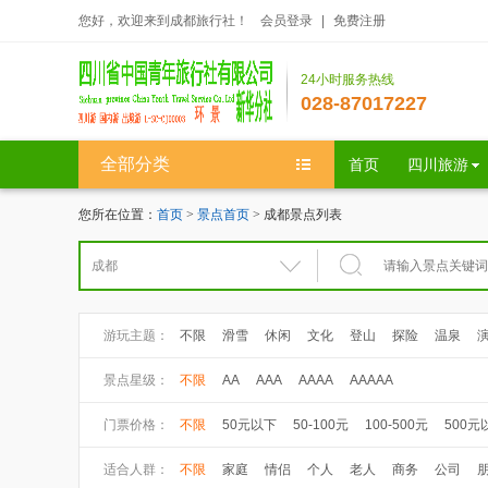
您好，欢迎来到成都旅行社！
会员登录
|
免费注册
24小时服务热线
028-87017227
全部分类
首页
四川旅游
您所在位置：
首页
>
景点首页
> 成都景点列表
游玩主题：
不限
滑雪
休闲
文化
登山
探险
温泉
景点星级：
不限
AA
AAA
AAAA
AAAAA
门票价格：
不限
50元以下
50-100元
100-500元
500元
适合人群：
不限
家庭
情侣
个人
老人
商务
公司