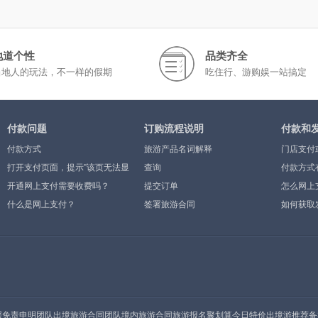
地道个性
品类齐全
当地人的玩法，不一样的假期
吃住行、游购娱一站搞定
付款问题
订购流程说明
付款和
付款方式
旅游产品名词解释
门店支付
打开支付页面，提示”该页无法显
查询
付款方式
示”或空白页，可能是什么原因？
开通网上支付需要收费吗？
提交订单
怎么网上
什么是网上支付？
签署旅游合同
如何获取
照
免责申明
团队出境旅游合同
团队境内旅游合同
旅游报名
聚划算今日特价
出境游推荐
备