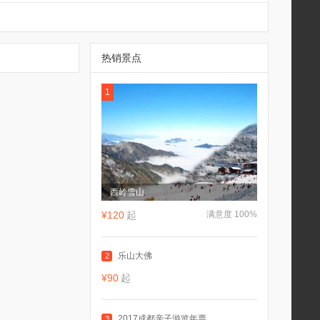
热销景点
1
西岭雪山
¥120
起
满意度 100%
乐山大佛
2
¥90
起
2017成都亲子游览年票
3