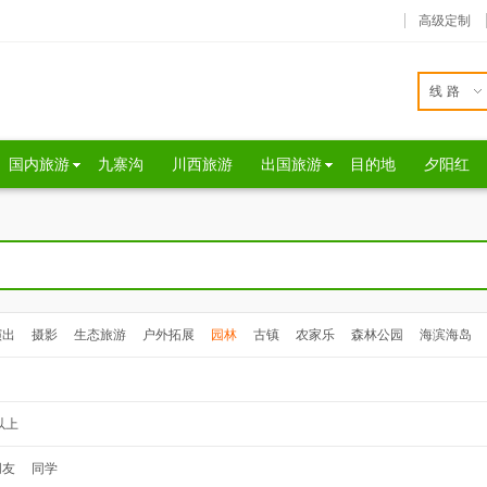
高级定制
线路
国内旅游
九寨沟
川西旅游
出国旅游
目的地
夕阳红
演出
摄影
生态旅游
户外拓展
园林
古镇
农家乐
森林公园
海滨海岛
以上
朋友
同学