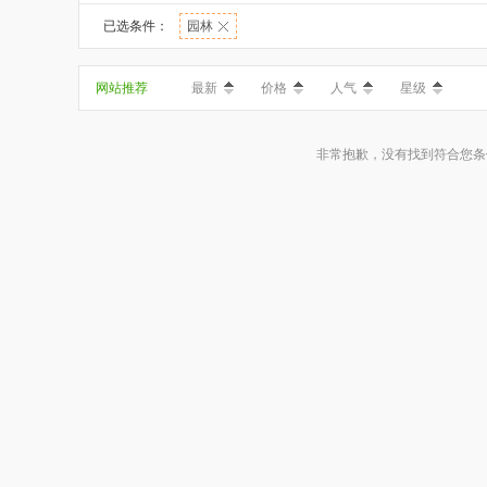
已选条件：
园林
网站推荐
最新
价格
人气
星级
非常抱歉，没有找到符合您条