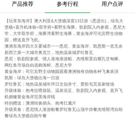
产品推荐
参考行程
用户点评
【玩享东海岸】澳大利亚&大堡礁深度13日游（悉进出)，绿岛大
堡礁+直升机体验+双学府+看野生海豚。歌剧院入内参观，悉尼大
学，大学双学府，海豚湾看野生海豚，黄金海岸可伦宾野生动物
园，赠送直升飞机。
澳洲东海岸四大主要城市一一悉尼、黄金海岸、凯恩斯一览无余
新西兰第一大城市奥克兰，地热温泉城罗吐鲁瓦
悉尼：歌剧院参观、情人港海港游船、杰维斯置自耀孔甘甸啄、
网红鱼市场自由选购海鲜、悉尼大学
黄金海岸：司它宾野主动物园观看澳洲独有动物各种飞禽表演
凯斯：绿岛大堡礁出海一日游
罗吐鲁瓦：地热温泉城年拜日文似井寸、爱歌屯页皇家牧场
升级体验：抱考拉喂袋鼠、温泉浴足、歌剧院入内参观、直升飞
机俯瞰黄金海岸完美海岸线
特别赠送：澳洲转换插头、抱考扛溅片
升级美食：悉尼情人港游船餐罗吐鲁瓦山顶牛排餐杰维斯湾自助
餐绿岛大堡礁自助午餐