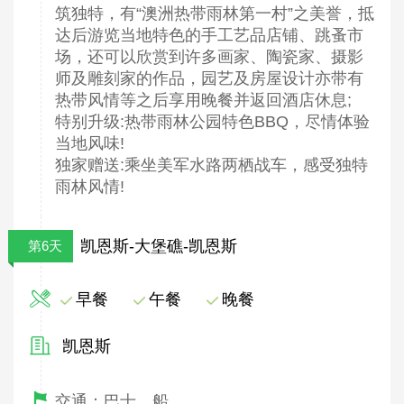
筑独特，有“澳洲热带雨林第一村”之美誉，抵
达后游览当地特色的手工艺品店铺、跳蚤市
场，还可以欣赏到许多画家、陶瓷家、摄影
师及雕刻家的作品，园艺及房屋设计亦带有
热带风情等之后享用晚餐并返回酒店休息;
特别升级:热带雨林公园特色BBQ，尽情体验
当地风味!
独家赠送:乘坐美军水路两栖战车，感受独特
雨林风情!
凯恩斯-大堡礁-凯恩斯
第6天
早餐
午餐
晚餐
凯恩斯
交通：巴士、船