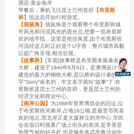
酒店:黄金海岸
早餐后，乘机飞往昆士兰州首府
【布里斯
班】
抵达后开始行程游览。
【袋鼠角】
袋鼠角是个观看整个布里斯班城
市风光和河流风光的观光点;想要一览布里斯
班的地平线，这里是绝佳角度,由于布里斯班
河流经这儿时正好是个U字形，整片城市风貌
以超广角呈现,相当壮观。
【故事桥】
(车观)故事桥是布里斯本最著名的
大桥，建造于1940年6月6日，是澳洲设计并
建造的最大的钢铁大桥;是以桥的设计者的名
字"Story"命名的，中文名字就叫"故事"了;布
里斯班是昆士兰州的首府，更是昆士兰州的
经济文化和商业中心。
【南岸公园】
为1988年世界博览会的旧址,位
于布里斯班河南岸,占地16公顷,是最受市民喜
欢的地点,而北岸正是大厦林立的市中心.市民
会在假日时观看广场上街头的表演,是享受亚
热带气候的好去处,也是每年各式庆典活动中