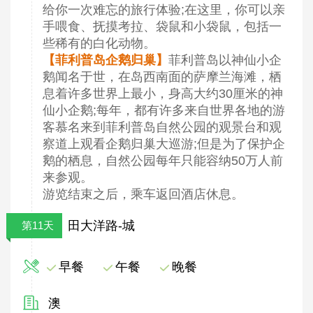
给你一次难忘的旅行体验;在这里，你可以亲
手喂食、抚摸考拉、袋鼠和小袋鼠，包括一
些稀有的白化动物。
【菲利普岛企鹅归巢】
菲利普岛以神仙小企
鹅闻名于世，在岛西南面的萨摩兰海滩，栖
息着许多世界上最小，身高大约30厘米的神
仙小企鹅;每年，都有许多来自世界各地的游
客慕名来到菲利普岛自然公园的观景台和观
察道上观看企鹅归巢大巡游;但是为了保护企
鹅的栖息，自然公园每年只能容纳50万人前
来参观。
游览结束之后，乘车返回酒店休息。
田大洋路-城
第11天
早餐
午餐
晚餐
澳