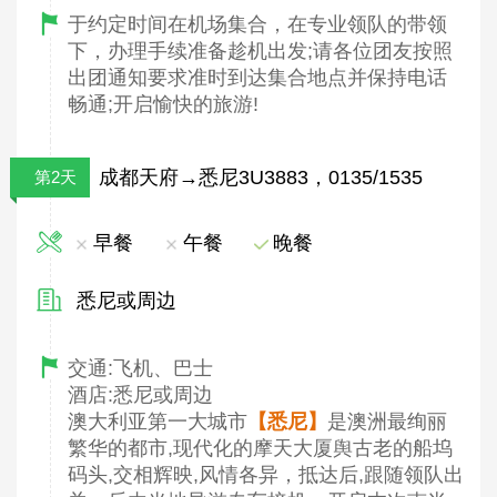
于约定时间在机场集合，在专业领队的带领
下，办理手续准备趁机出发
;
请各位团友按照
出团通知要求准时到达集合地点
并保持电话
畅通
;
开启愉快的旅游
!
成都天府→悉尼3U3883，0135/1535
第2天
早餐
午餐
晚餐
悉尼或周边
交通:飞机、巴士
酒店:悉尼或周边
澳大利亚第一大城市
【悉尼】
是澳洲最绚丽
繁华的都市,现代化的摩天大厦舆古老的船坞
码头,交相辉映,风情各异，抵达后,跟随领队出