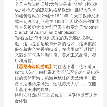
个天主教堂的旧址;大教堂是由当地的砂岩建
成,“哥特式”的建筑风格是欧洲中世纪大教堂
的建筑遗风;它始建于1821年,而天主教神父正
式来到澳大利亚是在 1820年,因此圣玛利亚大
教堂又被称为澳大利亚天主教堂之母“Mother
Church of Australian Catholicism";
[岩石区]是每个来到悉尼的观光客的必游之
地，这儿是悉尼最早开发的地区，这里依然
保存着古色古香的街道，在这里你可以找到
充满文艺气质的咖啡店、美术工艺品店、餐
厅和展馆。
【悉尼海港晚游船】
前往达令港，达令港又
称“情人港”，由此乘豪华游轮环游这个景色绝
佳的天然海港，畅游色绝佳的天然海港，欣
赏悉尼港两岸风光，远眺港湾大桥，并在船
上享用美味的晚餐;
特别安排:游船三道式晚宴，感受地道西式美
食体验;