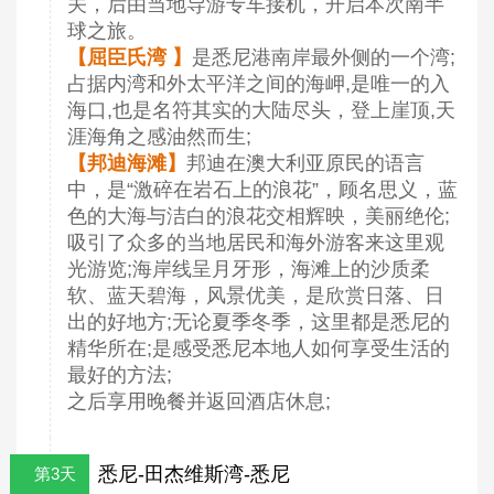
关，后由当地导游专车接机，开启本次南半
球之旅。
【屈臣氏湾 】
是悉尼港南岸最外侧的一个湾;
占据内湾和外太平洋之间的海岬,是唯一的入
海口,也是名符其实的大陆尽头，登上崖顶,天
涯海角之感油然而生;
【邦迪海滩】
邦迪在澳大利亚原民的语言
中，是“激碎在岩石上的浪花”，顾名思义，蓝
色的大海与洁白的浪花交相辉映，美丽绝伦;
吸引了众多的当地居民和海外游客来这里观
光游览;海岸线呈月牙形，海滩上的沙质柔
软、蓝天碧海，风景优美，是欣赏日落、日
出的好地方;无论夏季冬季，这里都是悉尼的
精华所在;是感受悉尼本地人如何享受生活的
最好的方法;
之后享用晚餐并返回酒店休息;
悉尼-田杰维斯湾-悉尼
第3天