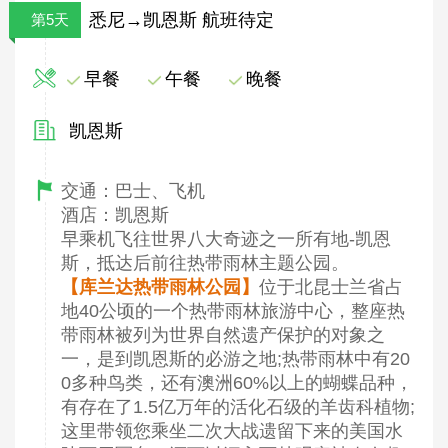
悉尼→凯恩斯 航班待定
第5天
早餐
午餐
晚餐
凯恩斯
交通：巴士、飞机
酒店：凯恩斯
早乘机飞往世界八大奇迹之一所有地-凯恩
斯，抵达后前往热带雨林主题公园。
【库兰达热带雨林公园】
位于北昆士兰省占
地40公顷的一个热带雨林旅游中心，整座热
带雨林被列为世界自然遗产保护的对象之
一，是到凯恩斯的必游之地;热带雨林中有20
0多种鸟类，还有澳洲60%以上的蝴蝶品种，
有存在了1.5亿万年的活化石级的羊齿科植物;
这里带领您乘坐二次大战遗留下来的美国水