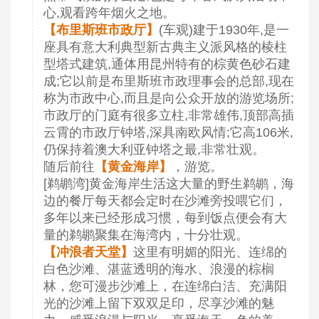
心,观看跨年烟火之地。
【布里斯班市政厅】
(车观)建于1930年,是一
座具有意大利典型新古典主义派风格的棱柱
型塔式建筑,通体用昆州特有的棕黄色砂石建
成;它以前是布里斯班市政理事会的总部,现在
称为市政中心,而且是向公众开放的游览场所;
市政厅的门庭有很多立柱,非常雄伟,顶部高插
云霄的市政厅钟塔,深具南欧风情;它高106米,
仍保持着澳大利亚钟塔之最,非常壮观。
随后前往
【黄金海岸】
，游览。
[鹈鹕湾]黄金海岸生活这大量的野生鹈鹕，海
边的餐厅每天都会定时在沙滩旁投喂它们，
多年以来已经形成习惯，每到饭点便会有大
量的鹈鹕聚集在海湾内，十分壮观。
【冲浪者天堂】
这里有明媚的阳光、连绵的
白色沙滩、湛蓝透明的海水、浪漫的棕榈
林，您可漫步沙滩上，在连绵白洁、充满阳
光的沙滩上留下双双足印，尽享沙滩的魅