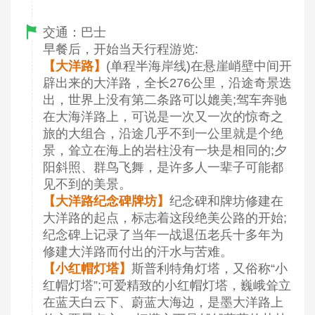
交通：巴士
早餐后，开始当天行程游览:
【大洋路】
(单程半海岸线)在悬崖峭壁中间开
辟出来的大洋路，全长276公里，沿途奇景迭
出，世界上没有第二条路可以媲美;驾车奔驰
在大海洋路上，可说是一次又一次的惊奇之
旅的大组合，沿途几乎不到一公里就是个绝
景，耸立在海上的岩柱没有一块是相同的;夕
阳斜照、群鸟飞舞，是许多人一辈子可能都
见不到的美景。
【大洋路纪念碑牌坊】
纪念碑和牌坊修建在
大洋路的起点，标志着这段绝美公路的开始;
纪念碑上记录了当年一战退伍老兵十多年为
修建大洋路而付出的汗水与苦难。
【小红帽灯塔】
斯普利特角灯塔，又俗称“小
红帽灯塔”;可爱精致的小红帽灯塔，巍峨耸立
在蓝天白云下、蔚蓝大海边，是墨大洋路上