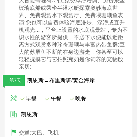
大冒险号独有特色:免费浮潜培训、免费乘坐
玻璃底船或乘坐半潜水艇探索奥妙海底世
界、免费观赏水下观赏厅、免费喂珊瑚鱼表
演;您也可以自费体验海底漫步、深潜或直升
机观光...，平台上设置的水底观景站，专为不
识水性的游客所提供，不必下水便能以近距
离方式观赏多种珍奇珊瑚与丰富热带鱼群;巨
大的苏眉鱼不断的在身边游走，你甚至可以
轻轻抚摸它与它拍照宛如是你饲养的宠物般
亲切;
凯恩斯→布里斯班/黄金海岸
第7天
早餐
午餐
晚餐
凯恩斯
交通:大巴、飞机