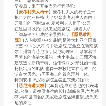
酒店：悉尼或周边
早餐后，乘车开始当天行程游览:
【麦考利夫人椅子】
麦考利夫人的椅子是一
把巨大的石座椅;为了纪念麦考利夫人而由工
匠雕刻的;同时游览"麦考利夫人椅子"公园，
在这里可以拍到以悉尼港剧院、海港大桥、
广阔海平面组成的全景照片，
【悉尼歌剧
院】
(入内参观+中文讲解)是澳大利亚全国表
演艺术中心;又称海中歌剧院,它矗立在新南威
尔士州首府悉尼市，贝尼朗岬角上,紧靠着世
界著名的海港大桥的一块小半岛上,三面环海,
建筑造型新颖奇特、雄伟瑰丽,外形犹如一组
扬帆出海的船队,也像一枚枚屹立在海滩上的
洁白大贝壳,与周围海上的景色浑然一体。
特别安排:悉尼歌剧院品尝正宗澳式咖啡;
【悉尼海港大桥】
(车观)是早期悉尼的代表建
筑,它像一道横贯海湾的长虹,巍峨俊秀,气势磅
礴,与举世闻名的悉尼歌剧院隔海相望,成为悉
尼的象征;