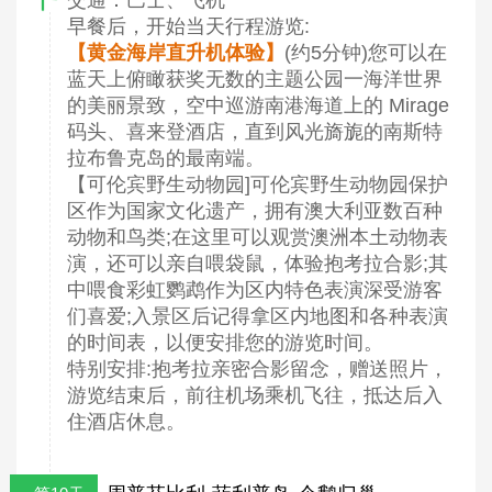
交通：巴士、飞机
早餐后，开始当天行程游览:
【黄金海岸直升机体验】
(约5分钟)您可以在
蓝天上俯瞰获奖无数的主题公园一海洋世界
的美丽景致，空中巡游南港海道上的 Mirage
码头、喜来登酒店，直到风光旖旎的南斯特
拉布鲁克岛的最南端。
【可伦宾野生动物园]可伦宾野生动物园保护
区作为国家文化遗产，拥有澳大利亚数百种
动物和鸟类;在这里可以观赏澳洲本土动物表
演，还可以亲自喂袋鼠，体验抱考拉合影;其
中喂食彩虹鹦鹉作为区内特色表演深受游客
们喜爱;入景区后记得拿区内地图和各种表演
的时间表，以便安排您的游览时间。
特别安排:抱考拉亲密合影留念，赠送照片，
游览结束后，前往机场乘机飞往，抵达后入
住酒店休息。