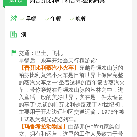
周普芬比利•菲利普岛-企鹅归巢
第10天
早餐
午餐
晚餐
澳
交通：巴士、飞机
早餐后，乘车开始当天行程游览:
【普芬比利蒸汽小火车】
穿越丹顿农山脉的
帕芬比利蒸汽小火车是目前世界上保留完整
的蒸汽火车之一;坐着这样的百年复古蒸汽火
车，带你穿越在丹顿农山脉的丛林之中，进
入童话一般的美好世界，实在是一件太惬意
的事了!最初的帕芬比利铁路建于20世纪初，
主要用于开发边远地区交通运输，1975年被
正式改为观光游览列车。
【玛鲁考拉动物园】
由赫弗(Heffer)家族创
立、拥有和运营，这里的工作人员致力于带