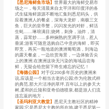
【悉尼海鲜鱼市场】
世界最大的海鲜交易市
场之一，每天清晨来自太平洋和印度洋的各
式生猛海鲜源源不断地汇集到悉尼码头，供
应着澳洲人的餐桌，深海大龙虾，南极三文
鱼，巨大的皇帝蟹，闪闪发光的对虾，鲜活
生蚝……琳琅满目;烧烤，刺身，油炸，清
蒸，蒜茸炒……多种娴熟的烹调手法，惹人
垂涎;游客可随意选购自己中意的海鲜，即买
即烹，再买一瓶地道的澳洲葡萄酒，到海边
的露天餐桌，一边欣赏海景，一边体验舌尖
上的澳洲;在澳洲这块无污染的海域品尝海
鲜，无疑会给您留下终生难忘的记忆！
【海德公园】
对于仅200多年历史的澳洲来
说,应该是一个相当古老的公园;作为伦敦式样
的典范,那大片洁净的草坪,百年以上的参天大
树,柔和的丘陵和亚奇伯德喷泉,都是游人们流
连忘返的地方，
【圣玛利亚大教堂】
悉尼天主教社区的精神
家园;它是悉尼大主教的所在地,建于悉尼第一