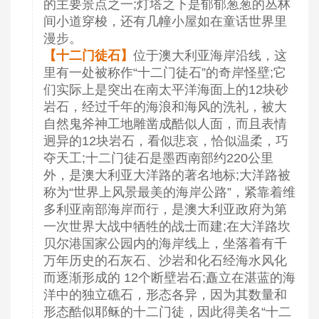
的主要景点之一;灯塔之下是郁郁葱葱的丛林
间小道穿梭，还有几幢小屋如在童话世界里
漫步。
【十二门徒石】
位于澳大利亚海岸沿线，这
里有一处被称作“十二门徒石”的奇岸怪壁;它
们实际上是突出在南太平洋海面上的12块砂
岩石，经过千年的海浪和海风的洗礼，被大
自然鬼斧神工地雕凿成酷似人面，而且表情
迥异的12块岩石，看似悲哀，恰似温柔，巧
夺天工;十二门徒石是墨西南部约220公里
外，是澳大利亚大洋路的著名地标;大洋路被
称为“世界上风景最美的海岸公路”，紧靠着维
多利亚南部海岸而行，是澳大利亚政府为第
一次世界大战中牺牲的战士而建;在大洋路坎
贝尔港国家公园内的海岸线上，坐落着有千
万年历史的石灰石、沙岩和化石经海水风化
而逐渐形成的 12个断壁岩石;矗立在湛蓝的海
洋中的独立礁石，形态各异，因为其数量和
形态酷似耶稣的十二门徒，因此得美名“十二