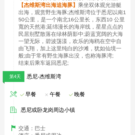
【杰维斯湾出海追海豚】
乘坐双体观光游艇
出海，观赏野生海豚;杰维斯湾位于悉尼以南1
50公里，是一个南北16公里长，东西10 公里
寬的天然港;延绵漫长的海岸线，星星点点的
民居别墅散落在绿林荫影中;蔚蓝宽阔的大海
一望无际，碧波荡漾，欢乐的海鸥在空中自
由飞翔，加上这里纯白的沙滩，犹如仙境一
般;由于常有野生海豚出没，也称海豚湾;
结束后乘车返回悉尼;
悉尼-杰维斯湾
第4天
早餐
午餐
晚餐
悉尼或卧龙岗周边小镇
交通：巴士