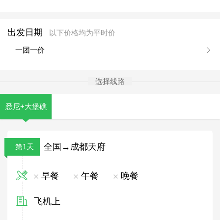
出发日期
以下价格均为平时价
一团一价
选择线路
悉尼+大堡礁
全国→成都天府
第1天
早餐
午餐
晚餐
飞机上