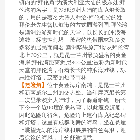
镇内的“拜伦角”为澳大利亚大陆的极东处;拜
伦湾的名字，是发现澳洲大陆的库克船长取
的，用的是著名大诗人乔治·拜伦祖父的姓，
拜伦老先生曾以航海的方式周游列国;拜伦湾
是澳洲旅游新时代的天堂，以长长的冲浪海
滩线，标志性灯塔，茂密的热带雨林和多姿
多彩的居民而闻名,澳洲坚果原产地;从拜伦湾
北上70公里，就是昆士兰州最负盛名的黄金
海岸;拜伦湾距离悉尼800公里;被称为新时代
天堂的拜伦湾，有着长长的冲浪海滩线，标
志性灯塔，茂密的热带雨林。
【危险角】
位于黄金海岸南端，是昆士兰州
和新南威尔士州的交界处。当年库克船长第
二次登录澳洲大陆时，为了躲避暗礁，船长
下令一个近90度的急转弯，以此避免沉船，
因此危险角得名。危险角上建有库克纪念碑
和灯塔，这里有成群飞舞的海鸟，坐在悬崖
上眺望无际的海岸线和层层的白色海浪，迎
着徐徐的海风，十分舒适惬意。