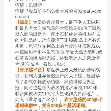
酒店：凯恩斯
酒店早餐后前往码头乘大冒险号(Great Adve
ntures):
【绿岛】
大堡礁近岸最大，最不受人工破坏
和最具有大自然气息的大堡礁岛屿;位于凯恩
斯东面的绿岛是一座土石和成林的树木构成
的大陆岛屿，近海覆满了珊瑚礁;岛上有数条
步道，您可欣赏到岛上的热带雨林景致后或
神秘园热带雨林生态漫步,享受天然大氧吧;或
在著名的海滩阳光浴，体验澳洲人之豪放情
怀;凭海临风，看过往船只。
【外堡礁平台】
是世界上最大最长的珊瑚礁
群，获列入世界自然遗产的大堡礁，这里孕
育了各式各样的动植物，种类堪称世界之
冠，同时也是最为著名的潜水乐园;1981年，
联合国教科文组织将大堡礁作为自然遗产，
列入《世界遗产名录》。
在大堡礁的400多个
珊瑚礁群中，竟有300多个是活珊瑚。