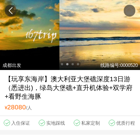
成都出发
线路编号:0000520
【玩享东海岸】澳大利亚大堡礁深度13日游
（悉进出)，绿岛大堡礁+直升机体验+双学府
+看野生海豚
28080
¥
/人
入住保证
实地踩线
私家定制
优质行程