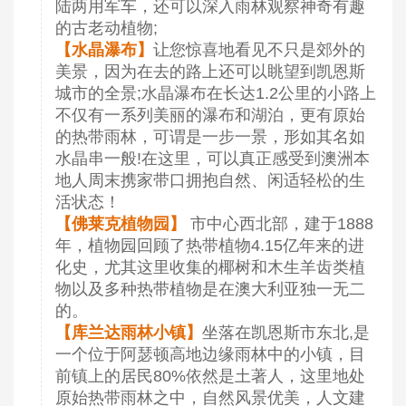
陆两用军车，还可以深入雨林观察神奇有趣
的古老动植物;
【水晶瀑布】
让您惊喜地看见不只是郊外的
美景，因为在去的路上还可以眺望到凯恩斯
城市的全景;水晶瀑布在长达1.2公里的小路上
不仅有一系列美丽的瀑布和湖泊，更有原始
的热带雨林，可谓是一步一景，形如其名如
水晶串一般!在这里，可以真正感受到澳洲本
地人周末携家带口拥抱自然、闲适轻松的生
活状态！
【佛莱克植物园】
市中心西北部，建于1888
年，植物园回顾了热带植物4.15亿年来的进
化史，尤其这里收集的椰树和木生羊齿类植
物以及多种热带植物是在澳大利亚独一无二
的。
【库兰达雨林小镇】
坐落在凯恩斯市东北,是
一个位于阿瑟顿高地边缘雨林中的小镇，目
前镇上的居民80%依然是土著人，这里地处
原始热带雨林之中，自然风景优美，人文建