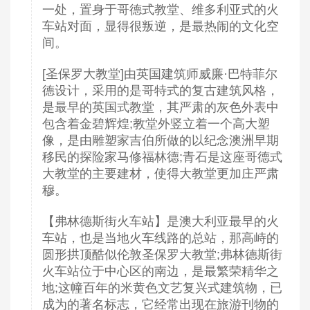
一处，置身于哥德式教堂、维多利亚式的火
车站对面，显得很叛逆，是最热闹的文化空
间。
[圣保罗大教堂]由英国建筑师威廉·巴特菲尔
德设计，采用的是哥特式的复古建筑风格，
是最早的英国式教堂，其严肃的灰色外表中
包含着金碧辉煌;教堂外竖立着一个高大塑
像，是由雕塑家吉伯所做的以纪念澳洲早期
移民的探险家马修福林德;青石是这座哥德式
大教堂的主要建材，使得大教堂更加庄严肃
穆。
【弗林德斯街火车站】是澳大利亚最早的火
车站，也是当地火车线路的总站，那高峙的
圆形拱顶酷似伦敦圣保罗大教堂;弗林德斯街
火车站位于中心区的南边，是最繁荣精华之
地;这幢百年的米黄色文艺复兴式建筑物，已
成为的著名标志，它经常出现在旅游刊物的