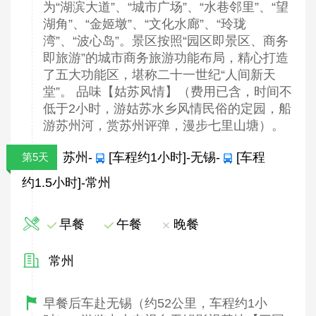
为“湖滨大道”、“城市广场”、“水巷邻里”、“望
湖角”、“金姬墩”、“文化水廊”、“玲珑
湾”、“波心岛”。景区按照“园区即景区、商务
即旅游”的城市商务旅游功能布局，精心打造
了五大功能区，堪称二十一世纪“人间新天
堂”。 品味【姑苏风情】（费用已含，时间不
低于2小时，游姑苏水乡风情民俗的定园，船
游苏州河，赏苏州评弹，漫步七里山塘）。
苏州-
[车程约1小时]-无锡-
[车程
第5天
约1.5小时]-常州
早餐
午餐
晚餐
常州
早餐后车赴无锡（约52公里，车程约1小