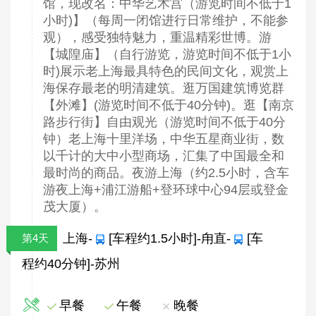
馆，现改名：中华艺术宫（游览时间不低于1
小时)】（每周一闭馆进行日常维护，不能参
观），感受独特魅力，重温精彩世博。游
【城隍庙】（自行游览，游览时间不低于1小
时)展示老上海最具特色的民间文化，观赏上
海保存最老的明清建筑。逛万国建筑博览群
【外滩】(游览时间不低于40分钟)。逛【南京
路步行街】自由观光（游览时间不低于40分
钟）老上海十里洋场，中华五星商业街，数
以千计的大中小型商场，汇集了中国最全和
最时尚的商品。夜游上海（约2.5小时，含车
游夜上海+浦江游船+登环球中心94层或登金
茂大厦）。
上海-
[车程约1.5小时]-甪直-
[车
第4天
程约40分钟]-苏州
早餐
午餐
晚餐