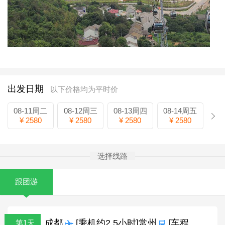
出发日期
以下价格均为平时价
08-11周二
08-12周三
08-13周四
08-14周五
¥ 2580
¥ 2580
¥ 2580
¥ 2580
选择线路
跟团游
成都
[乘机约2.5小时]常州
[车程
第1天