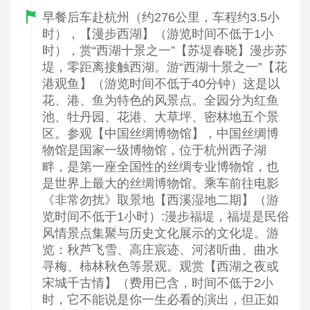
早餐后车赴杭州（约276公里，车程约3.5小
时），【漫步西湖】（游览时间不低于1小
时），赏“西湖十景之一”【苏堤春晓】漫步苏
堤，零距离接触西湖。游“西湖十景之一”【花
港观鱼】（游览时间不低于40分钟）这是以
花、港、鱼为特色的风景点。全园分为红鱼
池、牡丹园、花港、大草坪、密林地五个景
区。参观【中国丝绸博物馆】，中国丝绸博
物馆是国家一级博物馆，位于杭州西子湖
畔，是第一座全国性的丝绸专业博物馆，也
是世界上最大的丝绸博物馆。乘车前往电影
《非常勿扰》取景地【西溪湿地二期】（游
览时间不低于1小时）:漫步福堤，福堤是民俗
风情景点集聚与历史文化展示的文化堤。游
览：秋芦飞雪、高庄宸迹、河渚听曲、曲水
寻梅、柿林秋色等景观。观赏【西湖之夜或
宋城千古情】（费用已含，时间不低于2小
时，它不能说是你一生必看的演出，但正如