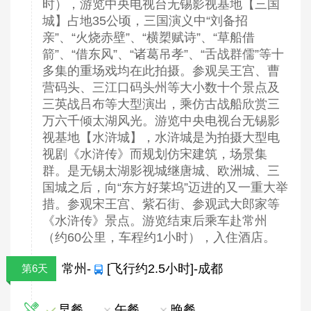
时），游览中央电视台无锡影视基地【三国
城】占地35公顷，三国演义中“刘备招
亲”、“火烧赤壁”、“横槊赋诗”、“草船借
箭”、“借东风”、“诸葛吊孝”、“舌战群儒”等十
多集的重场戏均在此拍摄。参观吴王宫、曹
营码头、三江口码头州等大小数十个景点及
三英战吕布等大型演出，乘仿古战船欣赏三
万六千倾太湖风光。游览中央电视台无锡影
视基地【水浒城】，水浒城是为拍摄大型电
视剧《水浒传》而规划仿宋建筑，场景集
群。是无锡太湖影视城继唐城、欧洲城、三
国城之后，向“东方好莱坞”迈进的又一重大举
措。参观宋王宫、紫石街、参观武大郎家等
《水浒传》景点。游览结束后乘车赴常州
（约60公里，车程约1小时），入住酒店。
常州-
[飞行约2.5小时]-成都
第6天
早餐
午餐
晚餐