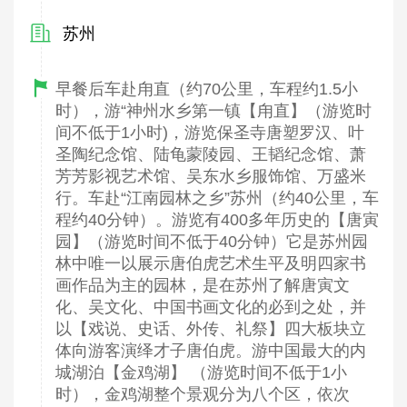
苏州
早餐后车赴甪直（约70公里，车程约1.5小
时），游“神州水乡第一镇【甪直】（游览时
间不低于1小时)，游览保圣寺唐塑罗汉、叶
圣陶纪念馆、陆龟蒙陵园、王韬纪念馆、萧
芳芳影视艺术馆、吴东水乡服饰馆、万盛米
行。车赴“江南园林之乡”苏州（约40公里，车
程约40分钟）。游览有400多年历史的【唐寅
园】（游览时间不低于40分钟）它是苏州园
林中唯一以展示唐伯虎艺术生平及明四家书
画作品为主的园林，是在苏州了解唐寅文
化、吴文化、中国书画文化的必到之处，并
以【戏说、史话、外传、礼祭】四大板块立
体向游客演绎才子唐伯虎。游中国最大的内
城湖泊【金鸡湖】 （游览时间不低于1小
时），金鸡湖整个景观分为八个区，依次