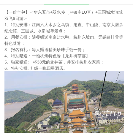
【一价全包】＜华东五市+双水乡（乌镇甪LU直）+三国城水浒城
双飞6日游＞
1、特别安排：江南六大水乡之乌镇、甪直、中山陵、南京大屠杀
纪念馆、三国城、水浒城等景点；
2、用餐安排：随餐赠送南京盐水鸭、杭州东坡肉、无锡酱排骨等
特色菜肴；
3、报名有礼：每人赠送精美珍珠手链一份；
4、特别赠送：一顿杭州特色餐【龙井御茶宴】；
5、独家赠送:一杯38元的龙井茶，并安排杭州农家菜；
6、特别安排: 升级一晚四星酒店。