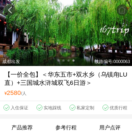
成都出发
线路编号:0000063
【一价全包】＜华东五市+双水乡（乌镇甪LU
直）+三国城水浒城双飞6日游＞
2580
¥
/人
入住保证
实地踩线
私家定制
优质行程
产品推荐
参考行程
用户点评