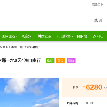
高级定制
线路
国内旅游
九寨沟
川西旅游
出国旅游
目的地
夕阳红
来西亚仙本那一地6天4晚自由行
那一地6天4晚自由行
推荐
热卖
新品
6280
¥
价格：
元
线路编号：
0000739