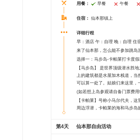
用餐：
早餐
午餐
住宿：
仙本那镇上
详细行程
早：酒店 午：自理 晚：自理 
来了仙本那，怎么能不参加跳岛
选择一：马步岛-卡帕莱打卡度假
【马步岛】 是世界顶级潜水胜
上的建筑都是水屋加木栈道，当
可以算一处了。姑娘们来这里，
(如若想上岛参观请自备门票费用5
【卡帕莱】号称小马尔代夫，这
周边浮潜，卡帕莱的海和马步岛
第4天
仙本那自由活动