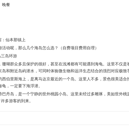
晚餐
住宿：仙本那镇上
游活动呢，那么几个海岛怎么选？（自费项目费用自理）
岛三岛环游
，珊瑚群众多且保护的很好，甚至在浅滩都有可能遇到海龟。这里不仅是
京岛和附近岛屿潜水，可同时体验微生物和远洋生态结合的强烈对应极致
的西伯里斯海上，是离马达京最近的一个岛。这里人不多，景色很美适合
海龟，一定要下海浮潜。
诗巴丹岛，是一个宁静的世外桃园小岛。这里未经过多雕琢，美如世外桃
了许多游客的到来。