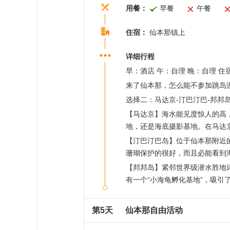
用餐：
早餐
午餐
住宿：
仙本那镇上
详细行程
早：酒店 午：自理 晚：自理 
来了仙本那，怎么能不参加跳岛
选择二：马达京-汀巴汀巴-邦邦
【马达京】海水能见度惊人的高
地，还是海底摄影基地。在马达
【汀巴汀巴岛】位于仙本那附近
珊瑚保护的很好，而且必能看到
【邦邦岛】紧邻世界级潜水胜地
有一个“小海龟孵化基地”，吸引
第5天
仙本那自由活动