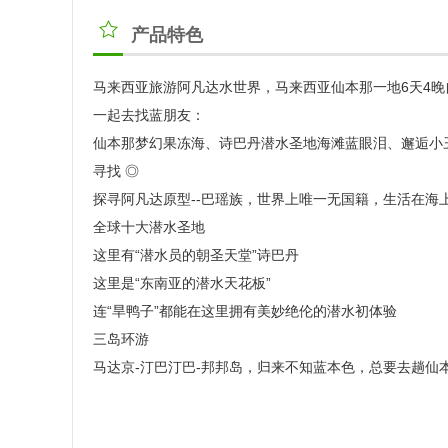
产品特色
马来西亚旅游阿凡达水世界，马来西亚仙本那一地6天4晚
一起去找蓝朋友：
仙本那梦幻果冻海、诗巴丹潜水圣地海滩蓝眼泪、邂逅小
寻找 ◎
探寻阿凡达原型--巴瑶族，世界上唯一无国籍，生活在海
全球十大潜水圣地
这里有“潜水员的朝圣天堂”诗巴丹
这里是“东南亚的潜水天花板”
连“旱鸭子”都能在这里拥有美妙绝伦的潜水初体验
三岛环游
马达京-汀巴汀巴-邦邦岛，归来不知蓝本色，总要去趟仙