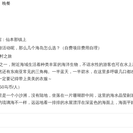
晚餐
住宿：仙本那镇上
游活动呢，那么几个海岛怎么选？（自费项目费用自理）
村之旅
地之一，附近海域生活着种类丰富的海洋生物，不谙水性的游客也可在水
然还有东南亚常见的三角梅。一半蓝天，一半碧水，在这里多呼吸几口都
一定要记得带上美美的衣服～
0马币/人）
里是一个小沙洲，没有陆地，坐落在一片珊瑚群中间，这里的海水晶莹剔
的琉璃海不一样，远远地看一排排的水屋漂浮在深蓝色的海面上，海面平