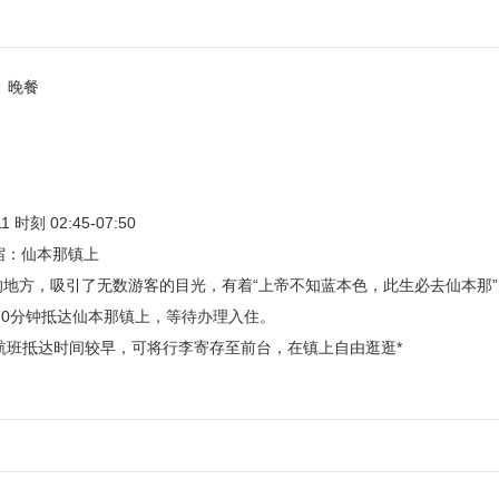
晚餐
刻 02:45-07:50
住宿：仙本那镇上
的地方，吸引了无数游客的目光，有着“上帝不知蓝本色，此生必去仙本那
70分钟抵达仙本那镇上，等待办理入住。
后，航班抵达时间较早，可将行李寄存至前台，在镇上自由逛逛*