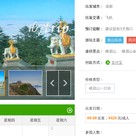
出发城市：
成都
往返交通：
飞机
预订提醒：
建议提前3天预订
游玩主题：
游山玩水
四川
途径景点：
付款方式：
支付宝
价格类型：
峨眉山一日游
出发日期：
08-08
出发，
¥420
元/成人
星期四
星期五
星期六
1
参团人数：