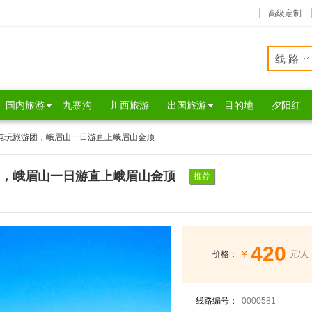
高级定制
线路
国内旅游
九寨沟
川西旅游
出国旅游
目的地
夕阳红
游纯玩旅游团，峨眉山一日游直上峨眉山金顶
团，峨眉山一日游直上峨眉山金顶
推荐
420
¥
价格：
元/人
线路编号：
0000581