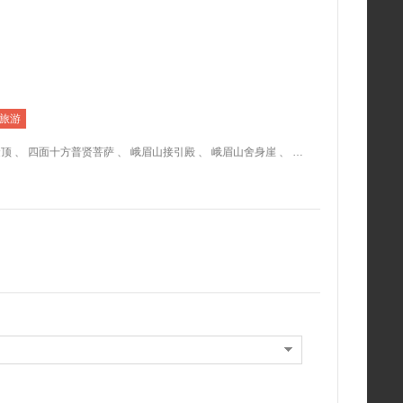
旅游
峨眉山 、 峨眉山金顶 、 四面十方普贤菩萨 、 峨眉山接引殿 、 峨眉山舍身崖 、 峨眉山清音阁