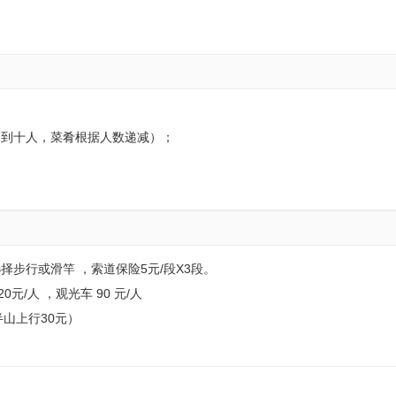
，不到十人，菜肴根据人数递减）；
) 可选择步行或滑竿 ，索道保险5元/段X3段。
0元/人 ，观光车 90 元/人
半山上行30元）