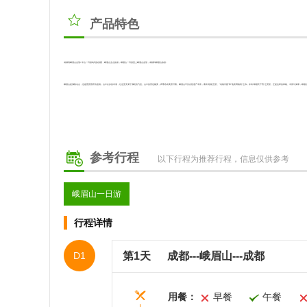
产品特色
成都到峨眉山金顶+半山一日游纯玩旅游团，峨眉山全山旅游，峨眉山一日游直上峨眉山金顶，成都到峨眉山旅游：
峨眉山是佛教名山，也是普贤菩萨的道场，山中众多的寺庙，让这里充满了佛陀的气息。山中的景色极美，四季各有美景可看。峨眉山不仅自然遗产丰富，素有“植物王国”、“动物乐园”和“地质博物馆”之称，并有“峨眉天下秀”之赞誉。正是这样的神秘、丰富与深厚，峨眉山
参考行程
以下行程为推荐行程，信息仅供参考
峨眉山一日游
行程详情
D1
第1天
成都---峨眉山---成都
用餐：
早餐
午餐