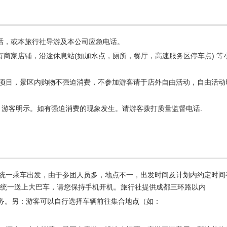
务电话，或本旅行社导游及本公司应急电话。
内均有商家店铺，沿途休息站(如加水点，厕所，餐厅，高速服务区停车点)
娱乐项目，景区内购物不强迫消费，不参加游客请于店外自由活动，自由活
 游客明示。如有强迫消费的现象发生。请游客拨打质量监督电话.
合，统一乘车出发，由于参团人员多，地点不一，出发时间及计划内约定时
客后统一送上大巴车，请您保持手机开机。旅行社提供成都三环路以内
务。另：游客可以自行选择车辆前往集合地点（如：