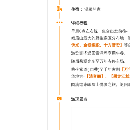
住宿：
温馨的家
详细行程
早晨6点左右统一集合出发前往-
峨眉山最大的野生猴区分布地，请
佛光、金银铜殿、十方普贤】
等
游览完毕返回雷洞坪享用午餐。
随后乘观光车至万年寺停车场。
乘坐索道( 自费)至千年古刹
【万
华地方-
【清音阁】、【黑龙江栈
圆满结束峨眉山佛缘之旅。返回
游玩景点