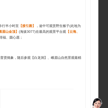
步行半小时至
【接引殿】
，途中可观赏野生猴子(此地为
峨眉山金顶】
(海拔3077)在最高的观景平台观
【云海、
得福、圆心愿；
2吨的普贤骑象，随后参观【白龙洞】、峨眉山自然景观最精