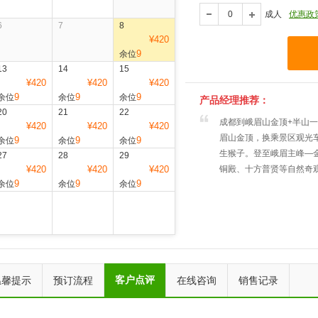
成人
优惠政
6
7
8
¥420
9
余位
13
14
15
¥420
¥420
¥420
9
9
9
余位
余位
余位
产品经理推荐：
20
21
22
成都到峨眉山金顶+半山
¥420
¥420
¥420
眉山金顶，换乘景区观光
9
9
9
余位
余位
余位
生猴子。登至峨眉主峰—金
27
28
29
¥420
¥420
¥420
铜殿、十方普贤等自然奇
9
9
9
余位
余位
余位
上一个
下一个
客户点评
温馨提示
预订流程
在线咨询
销售记录