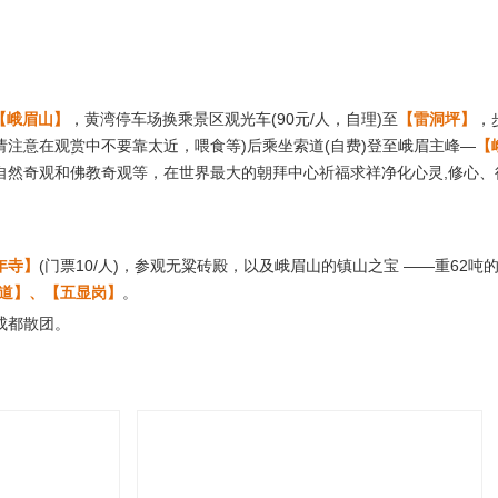
【峨眉山】
，黄湾停车场换乘景区观光车(90元/人，自理)至
【雷洞坪】
，
注意在观赏中不要靠太近，喂食等)后乘坐索道(自费)登至峨眉主峰—
【
自然奇观和佛教奇观等，在世界最大的朝拜中心祈福求祥净化心灵,修心、
年寺】
(门票10/人)，参观无粱砖殿，以及峨眉山的镇山之宝 ——重6
道】、【五显岗】
。
成都散团。