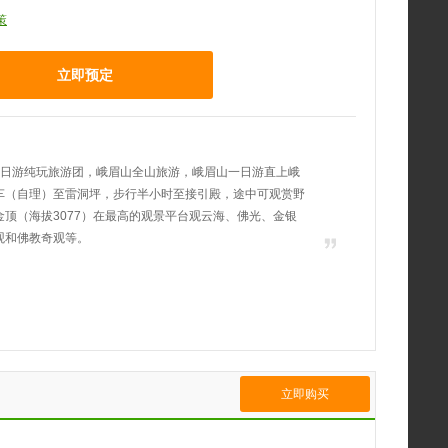
策
立即预定
一日游纯玩旅游团，峨眉山全山旅游，峨眉山一日游直上峨
车（自理）至雷洞坪，步行半小时至接引殿，途中可观赏野
顶（海拔3077）在最高的观景平台观云海、佛光、金银
观和佛教奇观等。
立即购买