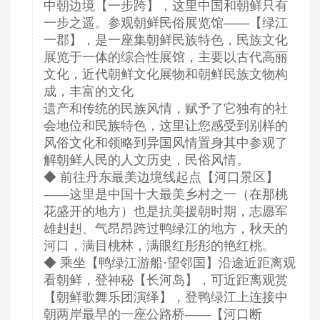
中朝边境【一步跨】，这里中国和朝鲜只有
一步之遥。参观朝鲜民俗展览馆——【绿江
一郡】，是一座集朝鲜民族特色，民族文化
展览于一体的综合性展馆，主要以古代高丽
文化，近代朝鲜文化展物和朝鲜民族文物构
成，丰富的文化
遗产和传统的民族风情，赋予了它独有的社
会地位和民族特色，这里让您感受到别样的
风俗文化和领略到异国风情置身其中参观了
解朝鲜人民的人文历史，民俗风情。
◆ 前往丹东最美边境线起点【河口景区】
——这里是中国十大最美乡村之一（在那桃
花盛开的地方）也是抗美援朝时期，志愿军
雄赳赳、气昂昂跨过鸭绿江的地方，秋天的
河口，满目桃林，满眼红彤彤的艳红桃。
◆ 乘坐【鸭绿江游船·望邻国】沿途近距离观
看朝鲜，登神秘【长河岛】，可近距离观赏
【朝鲜歌舞乐团演绎】，登鸭绿江上连接中
朝两岸最早的一座公路桥——【河口断