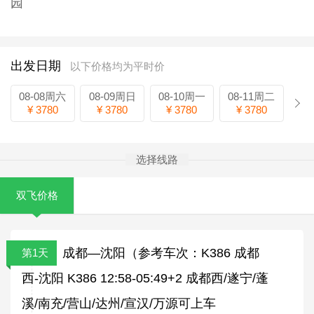
园
出发日期
以下价格均为平时价
08-08周六
08-09周日
08-10周一
08-11周二
¥ 3780
¥ 3780
¥ 3780
¥ 3780
选择线路
双飞价格
成都—沈阳（参考车次：K386 成都
第1天
西-沈阳 K386 12:58-05:49+2 成都西/遂宁/蓬
溪/南充/营山/达州/宣汉/万源可上车