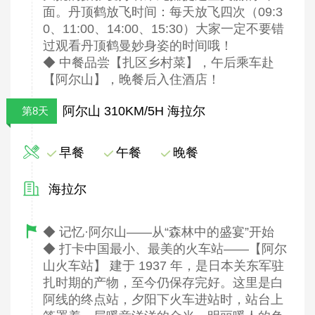
面。丹顶鹤放飞时间：每天放飞四次（09:3
0、11:00、14:00、15:30）大家一定不要错
过观看丹顶鹤曼妙身姿的时间哦！
◆ 中餐品尝【扎区乡村菜】，午后乘车赴
【阿尔山】，晚餐后入住酒店！
阿尔山 310KM/5H 海拉尔
第8天
早餐
午餐
晚餐
海拉尔
◆ 记忆·阿尔山——从“森林中的盛宴”开始
◆ 打卡中国最小、最美的火车站——【阿尔
山火车站】 建于 1937 年，是日本关东军驻
扎时期的产物，至今仍保存完好。这里是白
阿线的终点站，夕阳下火车进站时，站台上