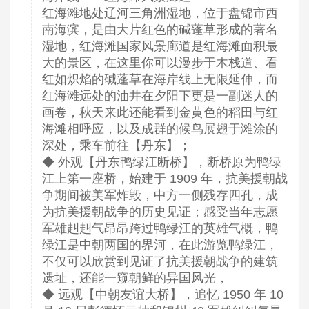
红海滩地处辽河三角洲湿地，位于盘锦市西
南海滨，是由大片红色的碱蓬草形成的著名
湿地，红海滩国家风景廊道是红海滩面积最
大的景区，在这里你可以漫步于木栈道、看
红如炽焰的碱蓬草在海岸线上无限延伸，而
红海滩远处的油井在夕阳下更是一副迷人的
画卷，秋天来此还能看到金黄色的稻田与红
海滩相呼应，以及成群的候鸟展翅于滩涂的
深处，乘车前往【丹东】；
◆ 外观【丹东鸭绿江断桥】，断桥原为鸭绿
江上第一座桥，始建于 1909 年，抗美援朝战
争期间被美军炸毁，中方一侧残存四孔，成
为抗美援朝战争的历史见证；感受当年志愿
军雄赳赳气昂昂跨过鸭绿江的英雄气概，鸭
绿江是中朝两国的界河，在此游览鸭绿江，
不仅可以欣赏到见证了抗美援朝战争的建筑
遗址，还能一窥朝鲜的异国风光，
◆ 远观【中朝友谊大桥】，追忆 1950 年 10