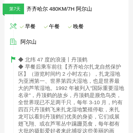
齐齐哈尔 480KM/7H 阿尔山
第7天
早餐
午餐
晚餐
阿尔山
◆ 北纬 47 度的浪漫丨丹顶鹤
◆ 早餐后乘车前往【齐齐哈尔扎龙自然保护
区】（游览时间约 2 小时左右），扎龙湿地
为亚洲第一、世界第四大湿地，也是世界最
大的芦苇湿地。1992 年被列入"国际重要湿地
名录"，丹顶鹤的故乡，丹顶鹤是濒危鸟类，
全世界现已不足两千只，每年 3-10 月，约有
四百只丹顶鹤飞来扎龙湿地繁殖停歇，来扎
龙可以看到丹顶鹤们优美的身姿，它们或展
翅飞翔、或在芦苇丛中蹒跚觅食，每年都有
大批的摄影爱好者来此捕捉这些美丽的画