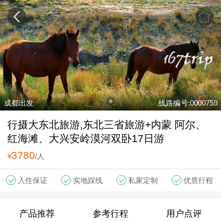
成都出发
线路编号:0000759
行摄大东北旅游,东北三省旅游+内蒙 阿尔、
红海滩、大兴安岭漠河双卧17日游
3780
¥
/人
入住保证
实地踩线
私家定制
优质行程
产品推荐
参考行程
用户点评