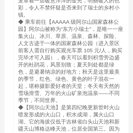
笼罩着一层暖意洋洋的金光，明丽暖人的色
彩，令人不禁怀疑是否来到了瑞士的乡村小
镇。
◆ 乘车前往【AAAAA 级阿尔山国家森林公
园】阿尔山被称为“东方小瑞士”，是唯一一座
集火山、冰川、草原、温泉、森林、探险、
人文古迹于一体的国家森林公园（进入景区
前客人需自行购买观光车票 105 元/人，购买
完毕才可入园），春天可以看到积雪旁边盛
开的杜鹃花，风景别致；夏天到处都是绿
色，是避暑纳凉的好地方；秋天是这里最美
的季节，红色、绿色、黄色的叶子混在一
起，堪称摄影爱好者的天堂；冬天有天然的
雪场滑雪、万年的火山矿泉泡温泉——不同
季节，不同世界。
◆【阿尔山天池】是第四纪晚更新世时火山
喷发形成的火山口，积水成湖，属火山口
湖。它的海拔仅低于吉林省白头山天池和新
疆天山博格达峰天池，位居全国第三。因为