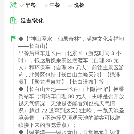
早餐
午餐
晚餐
延吉/敦化
◆【“神山圣水，仙果奇林”，满族文化发祥地
——长白山】
早餐后乘车赴长白山北景区（游览时间 3 小
时），抵达后换乘景区摆渡车（自理 35 元
人）和环保车（自理 85 元人）前往主景区游
览，北景区包括【长白山主峰天池】【绿渊
潭】【聚龙温泉群】【长白瀑布】等；
◆【长白山天池——“长白山上隐神仙”】换乘
倒站车（倒站车自理 80 元人，主峰是否开放
视天气情况，天池是否能看到也视天气情
况）越过 72 道弯到达天池主峰，一览天池圣
境美景！（不选择登顶观天池的游客可以继
续接下来的游览景点）；
◆【绿渊潭——绿水青山，云烟氤氲】绿渊