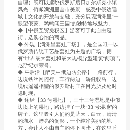
自理）既可以远眺俄罗斯后贝加尔斯克小镇
风光，俯瞰满洲里全市美景，感受中俄边陲
城市文化的开放与交融，充分展现满洲里“一
眼望俄蒙、鸡鸣闻三国”的独特地域魅力。
◆【中俄互贸免税区】游客可于此自由逛
街，选购心怡的商品。
◆ 外观【满洲里套娃广场】，是全国唯一以
俄罗斯传统工艺品套娃为主题的广场，拥
有“世界最大套娃和最大规模异型建筑”两项吉
尼斯纪录荣誉。
◆ 午后沿【醉美中俄边防公路】一路前行，
边境铁丝网随行，车行两边，矫健骏马、边
境线遥遥相望的俄罗斯村庄在目光所及处时
隐时现。
◆ 途经【33 号湿地】，三十三号湿地是中俄
边境上的湿地，路边挂了一块“33 号湿地”的
牌子。这里吸引人们的是蓝天，白云，清清
的湖水，漂亮的倒影，一个纯净美丽的地
方，会让人不由自主的停下脚步，在这里呼