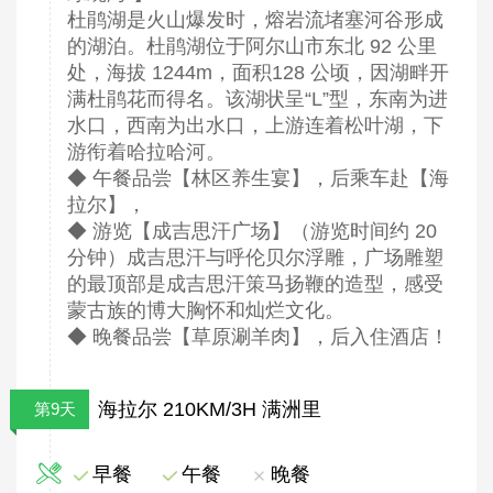
杜鹃湖是火山爆发时，熔岩流堵塞河谷形成
的湖泊。杜鹃湖位于阿尔山市东北 92 公里
处，海拔 1244m，面积128 公顷，因湖畔开
满杜鹃花而得名。该湖状呈“L”型，东南为进
水口，西南为出水口，上游连着松叶湖，下
游衔着哈拉哈河。
◆ 午餐品尝【林区养生宴】，后乘车赴【海
拉尔】，
◆ 游览【成吉思汗广场】（游览时间约 20
分钟）成吉思汗与呼伦贝尔浮雕，广场雕塑
的最顶部是成吉思汗策马扬鞭的造型，感受
蒙古族的博大胸怀和灿烂文化。
◆ 晚餐品尝【草原涮羊肉】，后入住酒店！
海拉尔 210KM/3H 满洲里
第9天
早餐
午餐
晚餐