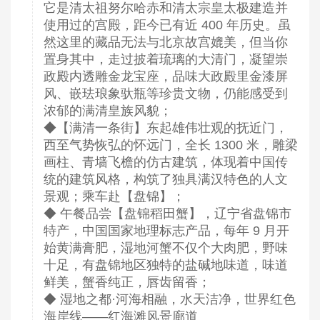
它是清太祖努尔哈赤和清太宗皇太极建造并
使用过的宫殿，距今已有近 400 年历史。虽
然这里的藏品无法与北京故宫媲美，但当你
置身其中，走过披着琉璃的大清门，凝望崇
政殿内透雕金龙宝座，品味大政殿里金漆屏
风、嵌珐琅象驮瓶等珍贵文物，仍能感受到
浓郁的满清皇族风貌；
◆【满清一条街】东起雄伟壮观的抚近门，
西至气势恢弘的怀远门，全长 1300 米，雕梁
画柱、青墙飞檐的仿古建筑，体现着中国传
统的建筑风格，构筑了独具满汉特色的人文
景观；乘车赴【盘锦】；
◆ 午餐品尝【盘锦稻田蟹】，辽宁省盘锦市
特产，中国国家地理标志产品，每年 9 月开
始黄满膏肥，湿地河蟹不仅个大肉肥，野味
十足，有盘锦地区独特的盐碱地味道，味道
鲜美，蟹香纯正，唇齿留香；
◆ 湿地之都·河海相融，水天洁净，世界红色
海岸线——红海滩风景廊道