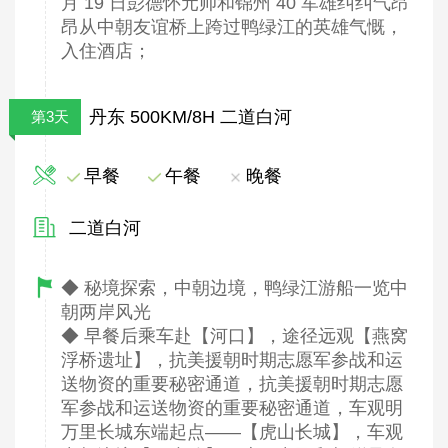
月 19 日彭德怀元帅和锦州 40 军雄纠纠气昂
昂从中朝友谊桥上跨过鸭绿江的英雄气慨，
入住酒店；
丹东 500KM/8H 二道白河
第3天
早餐
午餐
晚餐
二道白河
◆ 秘境探索，中朝边境，鸭绿江游船一览中
朝两岸风光
◆ 早餐后乘车赴【河口】，途径远观【燕窝
浮桥遗址】，抗美援朝时期志愿军参战和运
送物资的重要秘密通道，抗美援朝时期志愿
军参战和运送物资的重要秘密通道，车观明
万里长城东端起点——【虎山长城】，车观