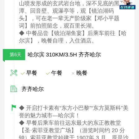
山喷发形成的玄武岩台地，深不见底的黑石
潭、回音壁、观瀑亭等，观【镜泊湖码
头】，可在老一辈无产阶级家【邓小平题
词】前拍照留念，观百里长湖。
◆ 中餐品尝【镜泊湖鱼宴】后乘车前往【哈
尔滨】，晚餐自理，入住酒店。
哈尔滨 310KM/3.5H 齐齐哈尔
第6天
早餐
午餐
晚餐
齐齐哈尔
◆ 开启打卡素有“东方小巴黎”“东方莫斯科”美
誉的魅力城市—哈尔滨！
◆ 早餐后乘车前往远东最大的东正教教堂
【圣·索菲亚教堂广场】（游览时间约 20 分
钟）索菲亚教堂始建于 1907年 3 月，原是沙