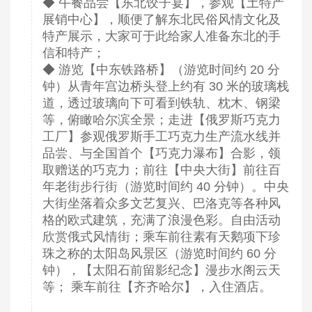
◆ 午餐品尝【东北饺子宴】，参观【土特产
展销中心】，顺便了解东北民俗风情文化及
特产展示，大家可于此给家人准备东北的手
信和特产；
◆ 游览【中东铁路桥】（游览时间约 20 分
钟）从青年宫边桥头登上约有 30 米的玻璃栈
道，透过玻璃向下可看到铁轨、枕木、钢梁
等，俯瞰哈尔滨全景；走进【俄罗斯巧克力
工厂】参观俄罗斯手工巧克力生产流水线并
品尝、与全国首个【巧克力瀑布】合影，领
取赠送的巧克力；前往【中央大街】前往百
年老街步行街（游览时间约 40 分钟）。中央
大街坐落着众多文艺复兴、巴洛克等各种风
格的欧式建筑，充满了浪漫色彩。自由活动
欣赏俄式风情街；乘车前往素有天鹅项下珍
珠之称的太阳岛风景区（游览时间约 60 分
钟），【太阳石前留影纪念】漫步水阁云天
等； 乘车前往【齐齐哈尔】，入住酒店。