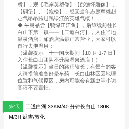
桥】，观【毛岸英塑像】【彭德怀雕像】，
【碉堡】、【炮楼】，感受当年志愿军雄赳
赳气昂昂跨过鸭绿江的英雄气概！
◆ 午餐品尝【鸭绿江江鱼】，后继续前往长
白山下第一镇——【二道白河】，入住当地
温泉酒店，如酒店温泉正常营业，大家可以
自行去泡温泉；
（温馨提示：十一国庆期间【10 月 1-7 日】
入住长白山团队不升级温泉酒店！）
【温馨提示】当日的路程较长，有晕车的客
人请提前准备好晕车药；长白山林区因地理
位置和气候原因，房内可能会有瓢虫等小访
客请不要害怕。
二道白河 33KM/40 分钟长白山 180K
第4天
M/3H 延吉/敦化