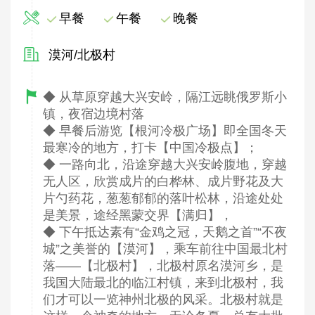
早餐
午餐
晚餐
漠河/北极村
◆ 从草原穿越大兴安岭，隔江远眺俄罗斯小
镇，夜宿边境村落
◆ 早餐后游览【根河冷极广场】即全国冬天
最寒冷的地方，打卡【中国冷极点】；
◆ 一路向北，沿途穿越大兴安岭腹地，穿越
无人区，欣赏成片的白桦林、成片野花及大
片勺药花，葱葱郁郁的落叶松林，沿途处处
是美景，途经黑蒙交界【满归】，
◆ 下午抵达素有“金鸡之冠，天鹅之首”“不夜
城”之美誉的【漠河】，乘车前往中国最北村
落——【北极村】，北极村原名漠河乡，是
我国大陆最北的临江村镇，来到北极村，我
们才可以一览神州北极的风采。北极村就是