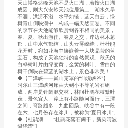
天山博格达峰天池不是火口湖，若按火口湖
成因，则大兴安岭天池位居第二。湖水久旱
不涸，洪涝不溢，水平如镜，蓝天白云，绿
树青山倒映湖中，构成一幅天然画卷。不同
的季节在天池能够欣赏到各不相同的美景，
春、夏、秋出游佳。春夏之交，岸边林木葱
郁，山中水气郁结，山头云雾缭绕，杜杜鹃
花开时，宛如花海中镶嵌着一大块晶莹的蓝
宝石，构成了天池独特的自然景观。秋天的
白桦树叶片由绿变黄，金黄的树叶、雪白的
树干倒映在碧蓝的湖水上，景色非常美！
◆【三潭峡——岚山笼罩的“仙境峡谷”】
阿尔山三潭峡河床由大到小不等的岩石组
成，两岸是针阔混交林，林间杜鹃花枝繁叶
茂，景色宜人。岸上有小路随河而行，三潭
之间，弯路颇多，九曲回肠。峡谷中有一段
在六、七月份存在冰川，被称为“夏日冰川”。
◆【杜鹃湖——“杜鹃花落石阑干，新染晴波
绿绕湾”】