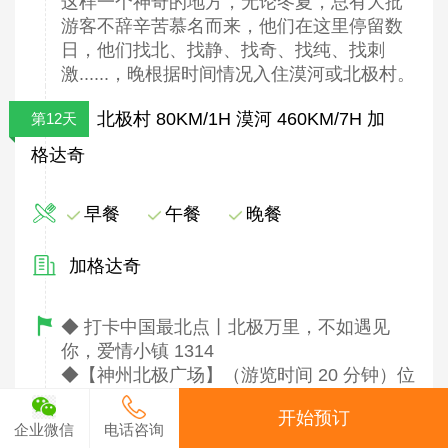
这样一个神奇的地方，无论冬夏，总有大批
游客不辞辛苦慕名而来，他们在这里停留数
日，他们找北、找静、找奇、找纯、找刺
激......，晚根据时间情况入住漠河或北极村。
北极村 80KM/1H 漠河 460KM/7H 加
第12天
格达奇
早餐
午餐
晚餐
加格达奇
◆ 打卡中国最北点丨北极万里，不如遇见
你，爱情小镇 1314
◆【神州北极广场】（游览时间 20 分钟）位
于黑龙江畔，竖立着一座“神州北极”石
开始预订
碑，“神州北极”四个大字遒劲有力，霸气壮
企业微信
电话咨询
观，是北极村招牌的标志了，也是中国最北