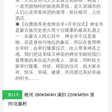
央，天然景色与人文景观交相辉映，构成了
一道亮丽独特的旅游风景线，是久居城市的
人们心灵停靠休憩的港湾，前往根河，入住
酒店。
◆【自费推荐美食烤全羊+开羊仪式】烤全羊
是蒙古族历史悠久而十分隆重的最高礼遇之
一；在蒙古人民心目中，烤全羊不仅是食
物，还是身份与地位的象征，所以在食用烤
全羊时，会举行隆重仪式，给人带来神圣之
感。我们把这美味又神圣的烤全羊献给我们
最尊敬的来自远方的客人、朋友，同时给大
家举行隆重、传统、精彩的仪式，祝大家吉
祥、快乐、幸福、健康，共同渡过美好幸福
的时光……。
根河 260KM/4H 满归 220KM/5H 漠
第11天
河/北极村