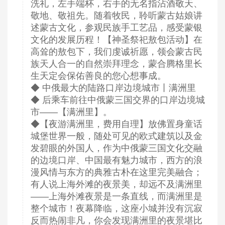
洗礼，左手端杯，右手的无名指沾酒敬天、
敬地、敬祖先。随着牧民，聆听蒙古姑娘讲
述蒙古文化，参观民族手工艺品，感受蒙银
文化的发展历程！【神圣祭祀敖包活动】在
高耸的敖包下，我们虔诚祈愿，领会蒙古民
族天人合一的自然崇拜理念，蒙合腾格里长
生天定会保佑善良的您心想事成。
◆ 中俄最大的陆路口岸边境城市丨满洲里
◆ 后乘车前往中俄蒙三国交界的口岸边境城
市——【满洲里】。
◆【夜游满洲里，费用自理】放佛置身童话
城堡世界一般，随处可见的欧式建筑以及金
发碧眼的外国人，作为中俄蒙三国文化交融
的边境口岸、中国最有魅力城市，西方的浪
漫风情与东方的典雅古朴在这里完美融合；
有人说上海外滩的夜景美，却远不及满洲里
——上海外滩夜景是一条直线，而满洲里是
整个城市！夜幕降临，这座小城并没有沉寂
反而热闹非凡，你会发现满洲里的夜景堪比