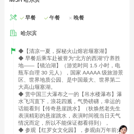
早餐
午餐
晚餐
哈尔滨
◆【清凉一夏，探秘火山熔岩堰塞湖】
◆ 早餐后乘车赴被誉为“北方的西湖”疗养胜
地——【镜泊湖】（游览时间 1.5 小时，电
瓶车自理 30 元人），国家 AAAAA 级旅游景
区、世界地质公园、是中国最大、世界第二
大高山堰塞湖。
◆ 赏中国三大瀑布之一的【吊水楼瀑布】瀑
水飞泻直下，浪花四溅，气势磅礴，幸运的
话能看到【传奇悬崖跳水】（狄焕然老先生
表演精彩的悬崖跳水，表演时间视当日天气
情况而定，所以不能保证都看得到），
◆ 参观【红罗女文化园】，参观由万年前火