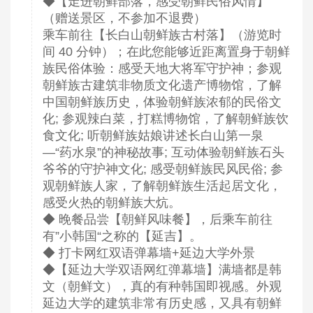
◆【走进朝鲜部落，感受朝鲜民俗风情】
（赠送景区，不参加不退费）
乘车前往【长白山朝鲜族古村落】（游览时
间 40 分钟）；在此您能够近距离置身于朝鲜
族民俗体验：感受天地大将军守护神；参观
朝鲜族古建筑非物质文化遗产博物馆，了解
中国朝鲜族历史，体验朝鲜族浓郁的民俗文
化; 参观辣白菜，打糕博物馆，了解朝鲜族饮
食文化; 听朝鲜族姑娘讲述长白山第一泉
—“药水泉”的神秘故事; 互动体验朝鲜族石头
爷爷的守护神文化; 感受朝鲜族民风民俗; 参
观朝鲜族人家，了解朝鲜族生活起居文化，
感受火热的朝鲜族大炕。
◆ 晚餐品尝【朝鲜风味餐】，后乘车前往
有”小韩国“之称的【延吉】。
◆ 打卡网红双语弹幕墙+延边大学外景
◆【延边大学双语网红弹幕墙】满墙都是韩
文（朝鲜文），真的有种韩国即视感。外观
延边大学的建筑非常有历史感，又具有朝鲜