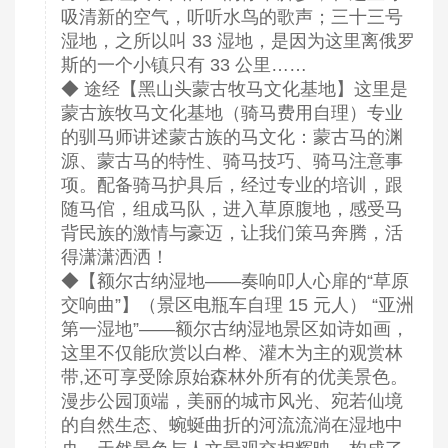
吸清新的空气，听听水鸟的歌声；三十三号
湿地，之所以叫 33 湿地，是因为这里离俄罗
斯的一个小镇只有 33 公里……
◆ 途经【黑山头蒙古牧马文化基地】这里是
蒙古族牧马文化基地（骑马费用自理）专业
的驯马师讲述蒙古族的马文化：蒙古马的渊
源、蒙古马的特性、骑马技巧、骑马注意事
项。配备骑马护具后，经过专业的培训，跟
随马倌，组成马队，进入草原腹地，感受马
背民族的激情与豪迈，让我们策马奔腾，活
得潇潇洒洒！
◆【额尔古纳湿地——奏响叩人心扉的“草原
交响曲”】（景区电瓶车自理 15 元人） “亚洲
第一湿地”——额尔古纳湿地景区如诗如画，
这里不仅能欣赏以白桦、灌木为主的观赏林
带,还可享受除原始森林外所有的优美景色。
漫步公园顶端，美丽的城市风光、宛若仙境
的自然生态、蜿蜒曲折的河流流淌在湿地中