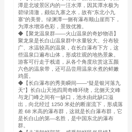
潭是北坡景区内的一汪水潭，因其潭水极为
碧绿清澈，颇似九寨之水，故有“东北小九
寨”的美誉。绿渊潭一侧有瀑布顺山崖而下，
为潭水增添色彩，景致优雅。
◆【聚龙温泉群——火山温泉的奇妙物语】
聚龙泉是长白山温泉群中水量较大、分布较
广、水温较高的温泉，在长白瀑布下方，这
些温泉口遍布山体，形成壮观的地热景象。
游客可行走于栈道，从各个角度欣赏这五颜
六色的温泉带，还可品尝用温泉水煮的鲜嫩
鸡蛋。
◆【长白瀑布的秀美瞬间——“疑是银河落九
天”】长白山天池四周奇峰环绕，北侧天文峰
与龙门峰之间有一缺口，池水由此缺口溢
出，向北经过 1250 米处的断崖流下，形成落
差 68 米高的瀑布群，这就是长白瀑布群，它
是长白山的第—名胜，是中国东北的瀑布
群。