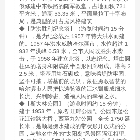
俄修建中东铁路的随军教堂，占地面积 721
平方米，通高 53.35 米，平面呈拉丁十字布
局，是典型的拜占庭风格建筑；
◆【防洪胜利纪念塔】（游览时间约 15 分
钟），是为纪念战胜 1957 年特大洪水而建
的。1957 年洪水威胁哈尔滨市，水位超过 1
932 年洪峰 0.58 米，全市人民战胜洪水袭
击，于 1958 年建立此塔，以志纪念。塔由圆
柱体的塔身和附属的半圆形回廊组成。塔高 2
2.5 米，塔基用块石砌成，意味着堤防牢固、
坚不可摧，塔基前的喷泉，象征勇敢智慧的
哈尔滨市人民把惊涛骇浪的江水驯服成细水
长流、兴利除患、造福人民的幸福之水。
◆【斯大林公园】（游览时间约 15 分钟），
建于 1953 年，原名"江畔公园"。公园东起松
花江铁路大桥，西至九站公园，全长 1750 延
长米，是顺堤傍水建成的带状形开放式的公
园，与驰名中外的"太阳岛"风景区隔江相望。