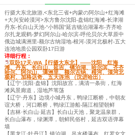
行摄大东北旅游,<东北三省+内蒙の阿尔山+红海滩
+大兴安岭漠河>东方鲁尔沈阳-盘锦红海滩-长津湖
丹东-长白山天池-“小韩国”延吉镜泊湖瀑布-齐齐哈
尔扎龙观鹤-梦幻阿尔山-哈尔滨-呼伦贝尔大草原中
俄边城满洲里-额尔古纳湿地-根河-漠河北极村-五大
连池地质公园双卧17日游
详细行程：
双卧17天-WA【行摄大东北】——沈阳、红海
滩、丹东、长白山、延吉、镜泊湖、哈尔滨、齐齐
哈尔、阿尔山、满洲里、额尔古纳、根河、漠河北
极村、加格达奇、五大连池 （沈进哈出）
【辽宁·沈阳·盘锦】沈阳故宫，满清一条街，红海
滩风景廊道，湿地芦苇荡
【辽宁·丹东】边境小城丹东，鸭绿江断桥，中朝友
谊大桥，河口断桥，鸭绿江游船-隔江相望朝鲜
【吉林·长白山·延吉】长白山天池，聚龙温泉群，
长白山瀑布，绿渊潭，朝鲜民俗村，延吉双语弹幕
墙
【黑龙江·牡丹江】镜泊湖，吊水楼瀑布，红罗女文