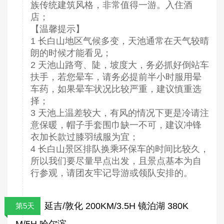
族传统建筑风格，非常值得一游。入住酒
店；
【温馨提示】
1 长白山地区气候多变，天池通常在天气较晴
朗的时候才能看见；
2 天池山路弯、陡，坡度大，务必抓好倒站车
扶手，若您晕车，请务必提前半小时服用晕
车药，如果晕车状况比较严重，建议慎重选
择；
3 天池上温差较大，有风的情况下更是冷请注
意保暖，帽子手套围巾缺一不可，建议冲锋
衣加长款过膝羽绒服为宜；
4 长白山景区排队换乘环保车的时间比较久，
所以我们要尽量早点出发，且景点基本为自
行参观，请团友牢记导游或领队安排的。
延吉/敦化 200KM/3.5H 镜泊湖 380K
第5天
M/5H 哈尔滨