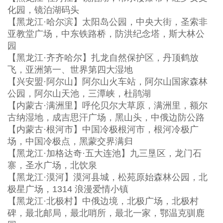
化园，镜泊湖码头
【黑龙江·哈尔滨】太阳岛公园，中央大街，圣索非
亚教堂广场，中东铁路桥，防洪纪念塔，斯大林公
园
【黑龙江·齐齐哈尔】扎龙自然保护区，丹顶鹤放
飞，亚洲第一、世界第四大湿地
【兴安盟·阿尔山】阿尔山火车站，阿尔山国家森林
公园，阿尔山天池，三潭峡，杜鹃湖
【内蒙古·满洲里】呼伦贝尔大草原，满洲里，额尔
古纳湿地，成吉思汗广场，黑山头，中俄边防公路
【内蒙古·根河市】中国冷极根河市，根河冷极广
场，中国冷极点，黑蒙交界满归
【黑龙江·加格达奇·五大连池】九三垦区，龙门石
寨，圣水广场，北饮泉
【黑龙江·漠河】漠河县城，松苑原始森林公园，北
极星广场，1314 浪漫爱情小镇
【黑龙江·北极村】中俄边境，北极广场，北极村
碑，最北邮局，最北哨所，最北一家，鄂温克驯鹿