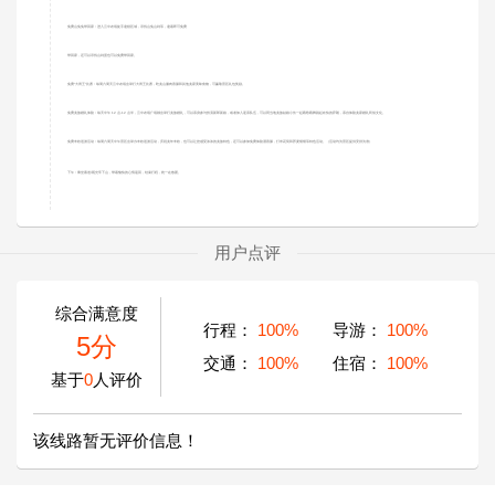
免费山兔兔带回家：进入云中农场徒手逮猎区域，寻找山兔山鸡等，逮着即可免费
带回家，还可以寻找山鸡蛋也可以免费带回家。
免费“大胃王”比赛：每周六周天云中农场会举行大胃王比赛，吃羌山腊肉香肠和其他羌家美味食物，可赢取景区礼包奖励。
免费羌族婚礼体验：每天中午 12 点-12 点半，云中农场广场都会举行羌族婚礼，可以亲身参与扮演新郎新娘，或者加入迎亲队伍，可以同当地羌族姑娘小伙一起载歌载舞跳起欢快的萨朗，亲自体验羌家婚礼民俗文化。
免费丰收巡游活动：每周六周天中午景区会举办丰收巡游活动，庆祝羌年丰收，也
可以让您感受浓浓的羌族特色，还可以参加免费体验灌香肠，打米花筒和荞麦馍馍
等特色活动。（活动均为景区提供安排为准）
下午：乘坐索道/观光车下山，带着愉快的心情返回，结束行程，统一在散团。
用户点评
综合满意度
行程：
100%
导游：
100%
5分
交通：
100%
住宿：
100%
基于
0
人评价
该线路暂无评价信息！