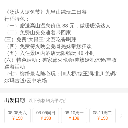
《汤达人逮兔节》九皇山纯玩二日游
行程特色：
（一）赠送高山温泉价值 88 元，做暖暖汤达人
（二）免费山兔兔逮着带回家
(三）免费“大胃王”比赛吃香喝辣
（四）免费篝火晚会羌哥羌妹带您狂欢
（五）入住景区内酒店无限畅玩 48 小时
(六）特色活动：羌家篝火晚会/羌族婚礼体验/丰收
巡游活动
（七）缤纷景点随心玩：情人桥/猿王洞/北川羌碉/
尔玛古道/云中农场
出发日期
以下价格均为平时价
08-08周六
08-09周日
08-10周一
08-11周二
¥ 198
¥ 198
¥ 198
¥ 198