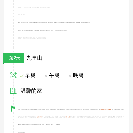
温馨提示：玻璃桥玻璃滑梯彩色玻璃栈道有团队优惠价，如需体验详询导游购买。
晚上：团队用晚餐
晚上：随后移步西羌广场，参与免费羌族篝火晚会（具体以景区提供为准，一般为 19:00，如遇景区情况变更或下雨天气取消晚会不退任何费用），载歌载舞，感受羌年丰收喜悦之情。
晚上 自行带上泳衣泳裤前往高山温泉，享受高山温泉，解除全身疲乏，做个暖暖的“汤达人”。（赠送项目不去不退任何费用）
温馨提示：景区温泉目前仅每周五周六开放，其他时间无温泉体验赠送。
九皇山
第2天
早餐
午餐
晚餐
温馨的家
上午：早餐后集合出发，乘坐羌情园索道或者观光车（景区安排为准）抵达后山，然后经尔玛古道，用青石板砌成的古道，沿岸的艺术墙真正地重现了羌族历史变化，用艺术流派重现了羌中华民族历史悠久，游
【天神祭祀坛】、【西羌碉】
高耸于九皇山山顶高处，也是羌
族具代表性建筑“碉堡楼”，可看江油市区风貌，
【羌家神树】
等，边走边欣赏九皇山自然风光，乘坐云中农场观光车前往
【云中农场】
网红拍照打卡，走进云端观景台和天梯等看云卷云舒的美景，也可拍出人在云中游的超级大片，还可以体验免费云中秋千等游玩项目。 午
餐自理各种小吃或者提前预定云中农场丰收刨汤宴散客原价 60 元/人，团队优惠价 45 元/人。（自愿消费）
特色活动免费参加：