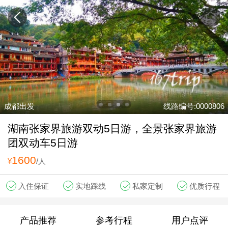
成都出发
线路编号:0000806
湖南张家界旅游双动5日游，全景张家界旅游
团双动车5日游
1600
¥
/人
入住保证
实地踩线
私家定制
优质行程
产品推荐
参考行程
用户点评