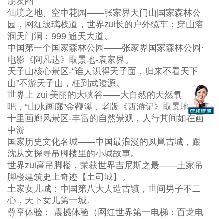
朋友圈
仙境之地、空中花园——张家界天门山国家森林公
园，网红玻璃栈道，世界zui长的户外缆车；穿山溶
洞天门洞；999 通天大道。
中国第一个国家森林公园——张家界国家森林公园·
电影《阿凡达》取景地-袁家界。
天子山核心景区-“谁人识得天子面，归来不看天下
山”不游天子山，枉到武陵源。
世界上 zui 美丽的大峡谷——大自然的天然氧
吧，“山水画廊”金鞭溪，老版《西游记》取景地。
十里画廊风景区-丰富的自然景观，人行其间如在画
中游
国家历史文化名城——中国最浪漫的凤凰古城，跟
沈从文探寻吊脚楼里的小城故事。
世界zui高吊脚楼，荣获世界吉尼斯之最——土家吊
脚楼建筑史上奇迹【土司城】。
土家女儿城：中国第八大人造古镇，世间男子不二
心，天下女儿第一城。
尊享体验： 震撼体验（网红世界第一电梯：百龙电