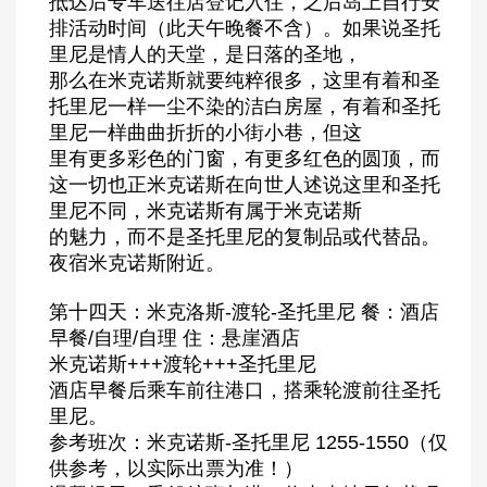
抵达后专车送往店登记入住，之后岛上自行安
排活动时间（此天午晚餐不含）。如果说圣托
里尼是情人的天堂，是日落的圣地，
那么在米克诺斯就要纯粹很多，这里有着和圣
托里尼一样一尘不染的洁白房屋，有着和圣托
里尼一样曲曲折折的小街小巷，但这
里有更多彩色的门窗，有更多红色的圆顶，而
这一切也正米克诺斯在向世人述说这里和圣托
里尼不同，米克诺斯有属于米克诺斯
的魅力，而不是圣托里尼的复制品或代替品。
夜宿米克诺斯附近。
第十四天：米克洛斯-渡轮-圣托里尼 餐：酒店
早餐/自理/自理 住：悬崖酒店
米克诺斯+++渡轮+++圣托里尼
酒店早餐后乘车前往港口，搭乘轮渡前往圣托
里尼。
参考班次：米克诺斯-圣托里尼 1255-1550（仅
供参考，以实际出票为准！）