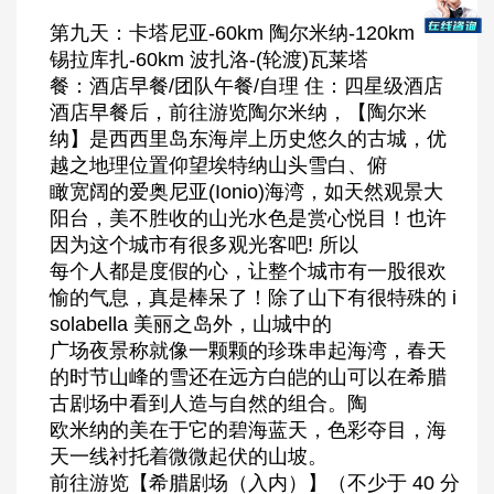
第九天：卡塔尼亚-60km 陶尔米纳-120km
锡拉库扎-60km 波扎洛-(轮渡)瓦莱塔
餐：酒店早餐/团队午餐/自理 住：四星级酒店
酒店早餐后，前往游览陶尔米纳，【陶尔米
纳】是西西里岛东海岸上历史悠久的古城，优
越之地理位置仰望埃特纳山头雪白、俯
瞰宽阔的爱奥尼亚(Ionio)海湾，如天然观景大
阳台，美不胜收的山光水色是赏心悦目！也许
因为这个城市有很多观光客吧! 所以
每个人都是度假的心，让整个城市有一股很欢
愉的气息，真是棒呆了！除了山下有很特殊的 i
solabella 美丽之岛外，山城中的
广场夜景称就像一颗颗的珍珠串起海湾，春天
的时节山峰的雪还在远方白皑的山可以在希腊
古剧场中看到人造与自然的组合。陶
欧米纳的美在于它的碧海蓝天，色彩夺目，海
天一线衬托着微微起伏的山坡。
前往游览【希腊剧场（入内）】（不少于 40 分