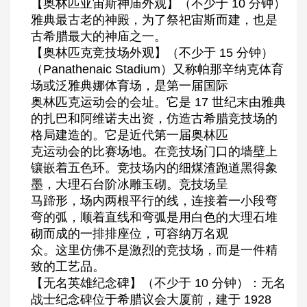
【奥林匹亚宙斯神庙外观】（不少于 10 分钟）
雅典最古老的神殿，为了祭祀宙斯而建，也是
古希腊最大的神庙之一。
【奥林匹克竞技场外观】（不少于 15 分钟）
（Panathenaic Stadium）又称帕那辛纳克体育
场或泛雅典娜体育场，是第一届国际
奥林匹克运动会的会址。它是 17 世纪末由雅典
的扎巴和阿维诺夫出资，仿造古希腊竞技场的
格局建造的。它是近代第一届奥林匹
克运动会的比赛场地。在竞技场门口的墙壁上
镶嵌着五色环。竞技场内的细煤渣跑道黑得象
墨，大理石台阶冰雕玉砌。竞技场呈
马蹄形，场内两根平行的线，连接着一小段弯
弯的弧，顺着直线和弯弧是用白色的大理石堆
砌而成的一排排座位，可容纳万名观
众。这里仿佛不是激烈的竞技场，而是一件精
致的工艺品。
【无名英雄纪念碑】（不少于 10 分钟）：无名
战士纪念碑位于希腊议会大厦前，建于 1928