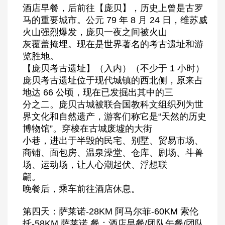
酒店早餐，后前往【庞贝】，历史上曾是古罗
马的重要城市。公元 79 年 8 月 24 日，维苏威
火山强烈爆发，庞贝一夜之间被火山
灰覆盖掩埋。现在是世界著名的考古遗址和游
览胜地。
【庞贝考古遗址】（入内）（不少于 1 小时）
庞贝考古遗址位于现代城镇的西北侧，原来占
地达 66 公顷，现在已发掘出其中的三
分之二。庞贝古城被联合国教科文组织列为世
界文化和自然遗产，游客们称它是“天然的历史
博物馆”。穿梭在古城废墟的大街
小巷，进出于半毁的民宅、别墅、贸易市场、
商铺、面包房、温泉澡堂、仓库、剧场、斗兽
场、运动场，让人心潮起伏、浮想联
翩。
晚餐后，乘车前往酒店休息。
第四天：萨莱诺-28KM 阿马尔菲-60KM 索伦
托-58KM 萨莱诺 餐：酒店早餐/团队午餐/团队