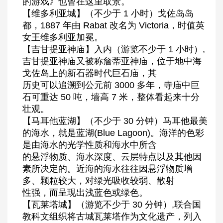
的游戏》也曾在这里取景。
【维多利亚城】（不少于 1 小时）戈佐岛岛
都，1887 年由 Rabat 改名为 Victoria，时值英
女王维多利亚加冕。
【吉甘提亚神庙】入内（游览不少于 1 小时）,
吉甘提亚神庙又被称詹蒂亚神庙，位于地中海
戈佐岛上的新石器时代巨石庙，其
历史可以追溯到公元前 3000 多年，寺庙中巨
石可重达 50 吨，墙高 7 米，整体看起来十分
壮观。
【马耳他蓝湖】（不少于 30 分钟）马耳他最美
的海水，就是蓝湖(Blue Lagoon)。海洋的色彩
是由海水的光学性质和海水中所含
的悬浮物质、海水深度、云层特点以及其他因
素所决定的。近海的海水往往因悬浮物质增
多、颗粒较大，对绿光吸收较弱、散射
性强，而呈现出浅蓝色或绿色。
【瓦莱塔城】（游览不少于 30 分钟）,联合国
教科文组织将古城瓦莱塔作为文化遗产，列入