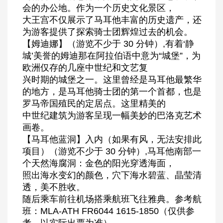
会的办公地。作为一个历史文化景区，
大王宫不仅展示了马耳他丰富的历史遗产，还
为游客提供了探索骑士团辉煌过去的机会。
【姆迪娜】（游览不少于 30 分钟）,有着‘静
城’美誉的姆迪那在阿拉伯语中意为“城堡”，为
欧洲仅存的几座中世纪和文艺复
兴时期的城堡之一。这里曾经是马耳他最繁华
的地方，是马耳他骑士团的第一个首都，也是
罗马帝国殖民的定居点。这里精美的
中世纪建筑为游客呈现一幅美妙的巴洛克艺术
画卷。
【马耳他蓝洞】入内（如果有风，无法安排此
项目）（游览不少于 30 分钟）,马耳他南部一
个天然海腐洞：金色的阳光穿透海面，
照出海水变幻的颜色，穴下海水碧蓝、晶莹清
透，美不胜收。
随后乘车前往机场搭乘航班飞往雅典。参考航
班：MLA-ATH FR6044 1615-1850（仅供参
考，以实际出票为准）