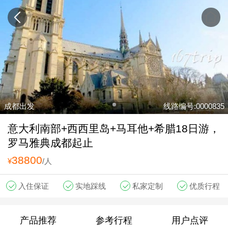
成都出发
线路编号:0000835
意大利南部+西西里岛+马耳他+希腊18日游，
罗马雅典成都起止
38800
¥
/人
入住保证
实地踩线
私家定制
优质行程
产品推荐
参考行程
用户点评