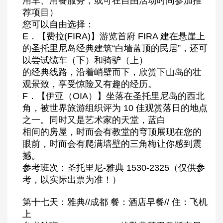
用车、用餐服务，或可在自由活动时间参加推
荐项目）
您可以自由选择：
E．【费拉(FIRA)】游览首府 FIRA 建在悬崖上
的圣托里尼岛经典建筑“白墙蓝顶的民居”，还可
以尝试缆车（下）和骑驴（上）
的经典线路，沿着峭壁而下，欣赏下山岛的壮
观景致，享受惊险又有趣的经历。
F．【伊亚（OIA）】坐落在圣托里尼岛的西北
角，被世界旅游组织评为 10 佳观赏落日的地点
之一。同时又是艺术家的天堂，蓝白
相间的房屋，时而会有教堂的穹顶展现在您的
眼前，时而会有爬满墙壁的三角梅让你感到震
撼。
参考班次：圣托里尼-雅典 1530-2325（仅供参
考，以实际出票为准！）
第十七天：雅典//成都 餐：酒店早餐// 住：飞机
上