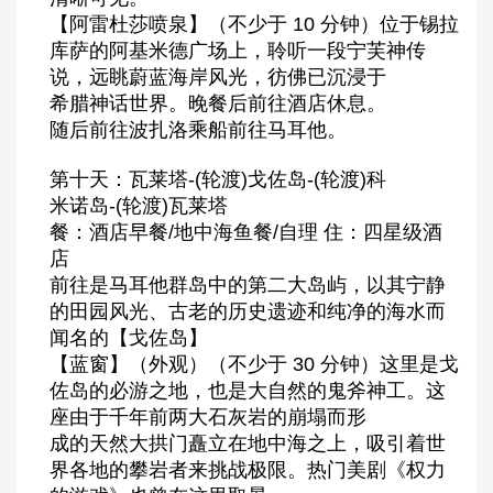
【阿雷杜莎喷泉】（不少于 10 分钟）位于锡拉
库萨的阿基米德广场上，聆听一段宁芙神传
说，远眺蔚蓝海岸风光，彷佛已沉浸于
希腊神话世界。晚餐后前往酒店休息。
随后前往波扎洛乘船前往马耳他。
第十天：瓦莱塔-(轮渡)戈佐岛-(轮渡)科
米诺岛-(轮渡)瓦莱塔
餐：酒店早餐/地中海鱼餐/自理 住：四星级酒
店
前往是马耳他群岛中的第二大岛屿，以其宁静
的田园风光、古老的历史遗迹和纯净的海水而
闻名的【戈佐岛】
【蓝窗】（外观）（不少于 30 分钟）这里是戈
佐岛的必游之地，也是大自然的鬼斧神工。这
座由于千年前两大石灰岩的崩塌而形
成的天然大拱门矗立在地中海之上，吸引着世
界各地的攀岩者来挑战极限。热门美剧《权力