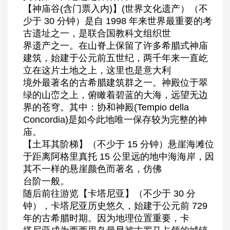
【神庙谷(含门票入内)】(世界文化遗产）（不
少于 30 分钟）是自 1998 年来世界最重要的考
古遗址之一，是联合国教科文组织世
界遗产之一。在山脊上保留了许多希腊式神庙
建筑，始建于公元前五世纪，两千年来一直屹
立在这片土地之上，这里也是意大利
境外最著名的古希腊建筑群之一。神殿位于翠
绿的山峦之上，俯瞰着碧蓝的大海，远望无边
界的苍穹。其中：协和神殿(Tempio della
Concordia)是如今此地唯一保存较为完整的神
庙。
【土耳其阶梯】（不少于 15 分钟）悬崖海滩位
于距离阿格里真托 15 公里远的地中海海岸，因
其不一样的悬崖颜色而著名，仿佛
台阶一般。
随后前往游览【卡塔尼亚】（不少于 30 分
钟），卡塔尼亚历史悠久，始建于公元前 729
年的古希腊时期。因为地理位置重要，卡