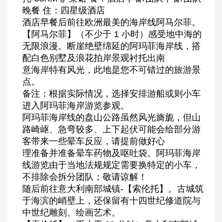
晚餐 住：四星级酒店
酒店早餐后前往欧洲最美的海岸线阿马尔菲。
【阿马尔菲】（不少于 1 小时）感受地中海的
无限浪漫。断崖绝壁绵延的阿玛菲海岸线，搭
配白色别墅及浪花拍岸景观衬托出南
意海岸特有风光，此地是您不可错过的旅游景
点。
备注：根据实际情况，选择安排游船或则小车
进入阿玛菲海岸游览参观。
阿玛菲海岸线的盘山公路虽然风光旖旎，但山
路崎岖、急弯较多、上下起伏可能会给部分游
客带来一些晕车反应，请提前做好心
理准备并准备晕车药物及呕吐袋。阿玛菲海岸
线游览由于当地法规规定需要换特定的小车，
不排除会拆分团队；敬请谅解！
随后前往意大利南部城镇-【索伦托】。古城筑
于海滨的峭壁上，还保留有十四世纪修道院与
中世纪雕刻、绘画艺术。