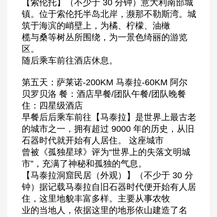
【索伦托】（不少于 30 分钟）意大利南部城
镇。位于索伦托半岛北岸，濒那不勒斯湾。城
筑于海滨的峭壁上，为橘、柠檬、油橄
榄与桑等树丛所围绕，为一景色绮丽的游览
区。
随后乘车前往酒店休息。
第五天：萨莱诺-200KM 马泰拉-60KM 阿尔
贝罗贝洛 餐：酒店早餐/团队午餐/团队晚餐
住：四星级酒店
早餐后后乘车前往【马泰拉】是世界上最古老
的城市之一，拥有超过 9000 年的历史，从旧
石器时代就开始有人居住。 这座城市
曾被《孤独星球》评为“世界上的失落文明城
市”，充满了神秘和孤独的气息。
【马泰拉洞窟民居（外观）】（不少于 30 分
钟）据记载马泰拉自旧石器时代便开始有人居
住，这里地貌丰富多样。主要从事农牧
业的当地人，依据这里的地形依山建造了名