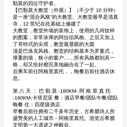
勒莫的四位守护者。
【巴勒莫大教堂（外观）】（不少于 10 分钟）
是一座“混合风格”的大教堂。大教堂最早是清真
寺，12 世纪在此基础上修建了
大教堂，教堂外墙的装饰上，使用的几何纹样
的图案，非常浓厚的阿拉伯风格。之后又加上
了哥特式的尖塔，教堂最显眼的大圆
顶是巴洛克风格。教堂的结构基本为罗曼式，
厚重的墙，狭小的窗户……所有风格都别具一
格，却又恰好都完美地融合在了一起。
后乘车前往阿格里真托，，晚餐后前往酒店休
息。
第 八 天 ： 巴 勒 莫 -180KM- 阿 格 里 真 托
-160KM-卡塔尼亚 餐：酒店早餐/团队午餐/团队
晚餐 住：四星级酒店
早餐后前往拥有二千多年历史，古希腊诗人所
盛赞美的人工城市－阿格里真托。游览古希腊
文明第一大遗迹之神殿谷。