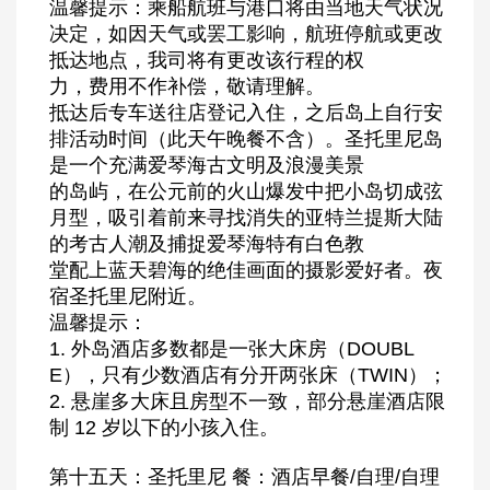
温馨提示：乘船航班与港口将由当地天气状况
决定，如因天气或罢工影响，航班停航或更改
抵达地点，我司将有更改该行程的权
力，费用不作补偿，敬请理解。
抵达后专车送往店登记入住，之后岛上自行安
排活动时间（此天午晚餐不含）。圣托里尼岛
是一个充满爱琴海古文明及浪漫美景
的岛屿，在公元前的火山爆发中把小岛切成弦
月型，吸引着前来寻找消失的亚特兰提斯大陆
的考古人潮及捕捉爱琴海特有白色教
堂配上蓝天碧海的绝佳画面的摄影爱好者。夜
宿圣托里尼附近。
温馨提示：
1. 外岛酒店多数都是一张大床房（DOUBL
E），只有少数酒店有分开两张床（TWIN）；
2. 悬崖多大床且房型不一致，部分悬崖酒店限
制 12 岁以下的小孩入住。
第十五天：圣托里尼 餐：酒店早餐/自理/自理