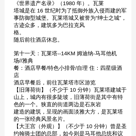
《世界遗产名录》（1980 年）。瓦莱
塔城是在 16 世纪时为了抵御外族入侵而建的军
事防御型城堡。瓦莱塔城又被誉为“绅士之城”，
古迹众多，建筑多为巴拉克风
格。
随后前往酒店休息。
第十一天：瓦莱塔--14KM 姆迪纳-马耳他机
场//雅典
餐：酒店早餐/特色小排骨/自理 住：四星级酒
店
酒店早餐后，前往瓦莱塔市区游览
【旧薄荷街】（不少于 10 分钟）瓦莱塔建城于
山上，城内有很多陡坡，旧薄荷街是其中有特
色的一个。狭直的街道两边是石灰岩
建造的建筑，呈现的画面淡雅大方，是瓦莱塔
的一张经典风景名片。
【大王宫（外观）】（不少于 10 分钟）曾是圣
约翰骑士团的总部，如今则是马耳他总统和议