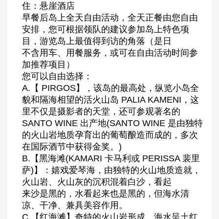
住：悬崖酒店
早餐后岛上全天自由活动，全天正餐由您自由
安排，您可根据领队的建议参加岛上特色项
目，游览岛上最值得到访的角落（是日
不含用车、用餐服务，或可在自由活动时间参
加推荐项目）
您可以自由选择：
A.【 PIRGOS】，该岛的最高处，纵览小岛全
貌和隔海相望的活火山岛 PALIA KAMENI，这
里不仅是摄影者的天堂，还可参观著名的
SANTO WINE 出产地(SANTO WINE 是由独特
的火山岩地质孕育出的葡萄酿造而成的，多次
在国际酒节中获得金奖。)
B.【黑海滩(KAMARI 卡马利或 PERISSA 裴里
萨)】：嬉戏爱琴海，由独特的火山地质造就，
火山岩、火山灰的沉积混着白沙，看起
来沙是黑的，水看起来也是黑的，但海水清
凉、干净、兼具美容作用。
C.【红海滩】奇特的火山岩形成，海水呈土红