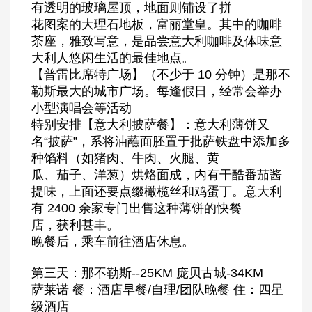
有透明的玻璃屋顶，地面则铺设了拼
花图案的大理石地板，富丽堂皇。其中的咖啡
茶座，雅致写意，是品尝意大利咖啡及体味意
大利人悠闲生活的最佳地点。
【普雷比席特广场】（不少于 10 分钟）是那不
勒斯最大的城市广场。每逢假日，经常会举办
小型演唱会等活动
特别安排【意大利披萨餐】：意大利薄饼又
名“披萨”，系将油蘸面胚置于批萨铁盘中添加多
种馅料（如猪肉、牛肉、火腿、黄
瓜、茄子、洋葱）烘烙面成，内有干酷番茄酱
提味，上面还要点缀橄榄丝和鸡蛋丁。意大利
有 2400 余家专门出售这种薄饼的快餐
店，获利甚丰。
晚餐后，乘车前往酒店休息。
第三天：那不勒斯--25KM 庞贝古城-34KM
萨莱诺 餐：酒店早餐/自理/团队晚餐 住：四星
级酒店