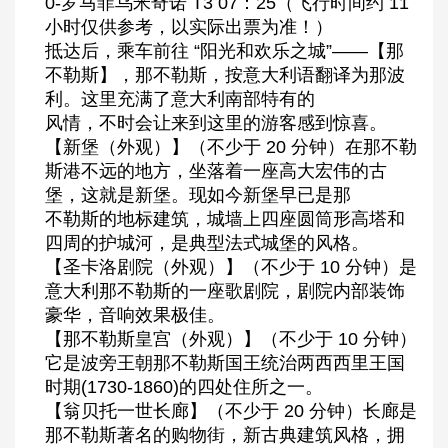
0-罗马菲乌米奇诺 T3 07：25（飞行时间约 11
小时仅供参考，以实际出票为准！）
抵达后，乘车前往 “阳光和欢乐之城”——【那
不勒斯】，那不勒斯，按意大利语翻译为那波
利。这里充满了意大利南部特有的
风情，不时会让来到这里的游客感到惊喜。
【新堡（外观）】（不少于 20 分钟）在那不勒
斯港不远的地方，坐落着一座高大宏伟的古
堡，这就是新堡。现如今新堡早已是那
不勒斯的地标建筑，城墙上四座圆筒形高塔和
四周的护城河，是典型法式城堡的风格。
【圣卡洛剧院（外观）】（不少于 10 分钟）是
意大利那不勒斯的一座歌剧院，剧院内部装饰
豪华，音响效果极佳。
【那不勒斯皇宫（外观）】（不少于 10 分钟）
它是波旁王朝那不勒斯国王统治两西西里王国
时期(1730-1860)的四处住所之一。
【翁贝托一世长廊】（不少于 20 分钟）长廊是
那不勒斯著名的购物街，新古典建筑风格，拥