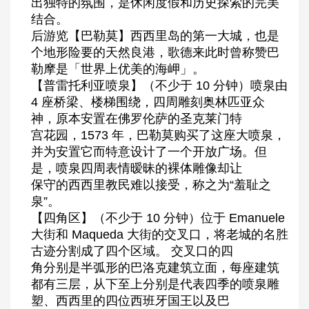
出独特的氛围，是休闲度假和历史探索的完美
结合。
后游览【巴勒莫】西西里岛的第一大城，也是
个地形险要的天然良港，歌德来此时曾称赞巴
勒摩是「世界上优美的海岬」。
【普雷托利亚喷泉】（不少于 10 分钟）喷泉由
4 座桥梁、楼梯围绕，四周雕刻奥林匹亚众
神，原本安置在佛罗伦萨的圣克莱门特
宫花园，1573 年，巴勒莫购买了这座大喷泉，
并为安置它而特意设计了一个开放广场。但
是，喷泉四周表情暧昧的裸体雕像却让
保守的西西里教民难以接受，称之为“羞耻之
泉”。
【四角区】（不少于 10 分钟）位于 Emanuele
大街和 Maqueda 大街的交叉口，将老城的名胜
古迹分割成了四个区域。 交叉口的四
角分别是半弧形的巴洛克建筑立面，每座建筑
都有三层，从下至上分别是代表四季的喷泉雕
塑、西西里的四位西班牙国王以及巴