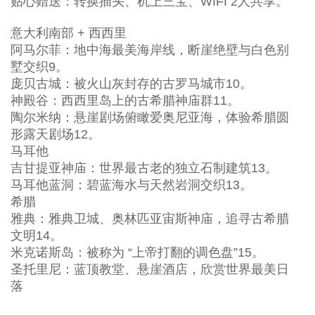
贴心赠送：转换插头、机上三宝、WIFI 2人共享。
意大利南部 + 西西里
阿马尔菲：地中海最美海岸线，断崖绝壁与白色别
墅交织9。
庞贝古城：被火山灰封存的古罗马城市10。
神殿谷：西西里岛上的古希腊神庙群11。
陶尔米纳：悬崖剧场俯瞰爱奥尼亚海，体验希腊圆
形露天剧场12。
马耳他
吉甘提亚神庙：世界最古老的独立石制建筑13。
马耳他蓝洞：碧蓝海水与天然岩洞交织13。
希腊
雅典：雅典卫城、奥林匹亚宙斯神庙，追寻古希腊
文明14。
米克诺斯岛：被称为 “上帝打翻的调色盘”15。
圣托里尼：蓝顶教堂、悬崖酒店，欣赏世界最美日
落