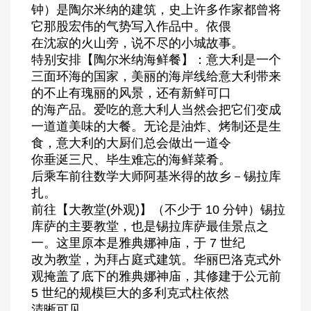
钟）是陶尔米纳的建筑，史上许多作家都曾将
它那股宏伟的气势写入作品中。依偎
在沈寂的火山旁，说不尽的小城故事。
特别安排【陶尔米纳海鲜餐】：意大利是一个
三面环海的国家，美丽的海岸线给意大利带来
的不止有瑰丽的风景，还有新鲜可口
的海产品。爱吃的意大利人当然会把它们变成
一道道美味的大餐。无论是油炸、烤制还是生
食，意大利的大厨们总会做出一道令
你垂涎三尺、毕生难忘的海鲜菜肴。
后乘车前往数学大师阿基米得的故乡－锡拉库
扎。
前往【大教堂(外观)】（不少于 10 分钟）锡拉
库萨的主要教堂，也是锡拉库萨最佳景点之
一。这里原本是雅典娜神庙，于 7 世纪
改为教堂，为拜占庭式建筑。华丽巴洛克式外
观掩盖了底下的雅典娜神庙，其修建于公元前
5 世纪的规模巨大的多利克式柱依然
清晰可见。