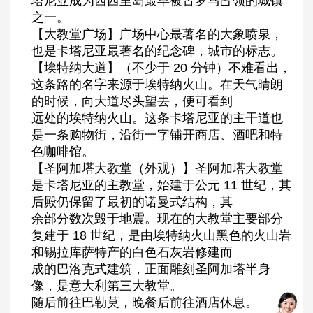
塔尼亚成为西西里岛最早被古罗马占领的城镇
之一。
【大教堂广场】广场中心最著名的大象喷泉，
也是卡塔尼亚最著名的纪念碑，城市的标志。
【埃特纳大道】（不少于 20 分钟）不难看出，
这条路的名字来源于埃特纳火山。在天气晴朗
的时候，向大道尽头望去，便可看到
远处的埃特纳火山。这条卡塔尼亚的主干道也
是一条购物街，沿街一字铺开商店、酒吧和特
色咖啡馆。
【圣阿加塔大教堂（外观）】圣阿加塔大教堂
是卡塔尼亚的主教堂，始建于公元 11 世纪，其
后殿仍保留了最初的诺曼式结构，其
余部分数次毁于地震。现在的大教堂主要部分
复建于 18 世纪，是由埃特纳火山黑色的火山岩
和锡拉库萨特产的白色石灰岩修建而
成的巴洛克式建筑，正面雕刻圣阿加塔半身
像，是意大利第三大教堂。
随后前往巴勒莫，晚餐后前往酒店休息。