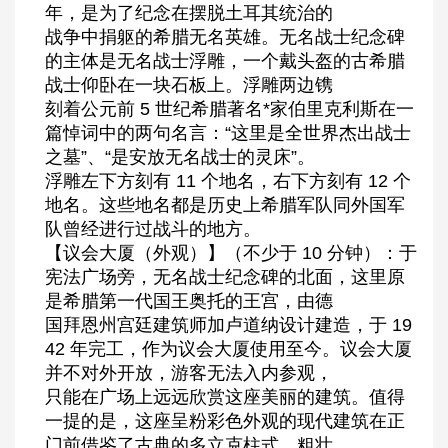
年，是为了纪念在摆脱土耳其统治的
战争中捐躯的希腊无名英雄。无名战士纪念碑
的主体是无名战士浮雕，一个戴头盔的古希腊
战士仰卧在一块石板上。浮雕两边镌
刻着公元前 5 世纪希腊著名*家伯里克利斯在一
篇悼词中的两句名言：“这里是全世界杰出战士
之墓”、“是安放无名战士的灵床”。
浮雕左下方刻有 11 个地名，右下方刻有 12 个
地名。这些地名都是历史上希腊军队同外国军
队曾经进行过战斗的地方。
【议会大厦（外观）】（不少于 10 分钟）：于
宪法广场旁，无名战士纪念碑的北面，这里原
是希腊第一代国王奥托的王宫，由德
国拜恩州宫廷建筑师加卢道纳设计建造，于 19
42 年完工，作为议会大厦使用至今。议会大厦
并不对外开放，游客无法入内参观，
只能在广场上远远欣赏这座美丽的建筑。值得
一提的是，这座呈粉彩色外观的现代建筑在正
门前借鉴了古典的多立克柱式，粗壮