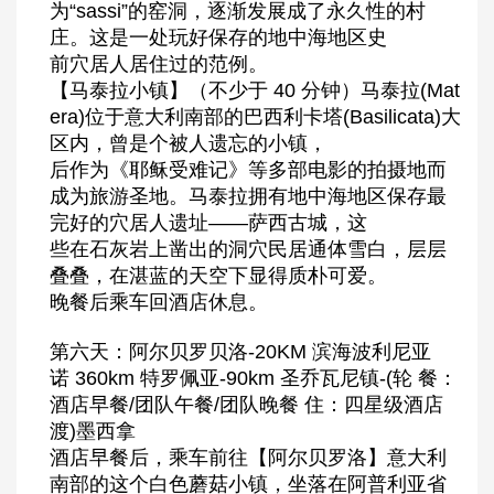
为“sassi”的窑洞，逐渐发展成了永久性的村
庄。这是一处玩好保存的地中海地区史
前穴居人居住过的范例。
【马泰拉小镇】（不少于 40 分钟）马泰拉(Mat
era)位于意大利南部的巴西利卡塔(Basilicata)大
区内，曾是个被人遗忘的小镇，
后作为《耶稣受难记》等多部电影的拍摄地而
成为旅游圣地。马泰拉拥有地中海地区保存最
完好的穴居人遗址——萨西古城，这
些在石灰岩上凿出的洞穴民居通体雪白，层层
叠叠，在湛蓝的天空下显得质朴可爱。
晚餐后乘车回酒店休息。
第六天：阿尔贝罗贝洛-20KM 滨海波利尼亚
诺 360km 特罗佩亚-90km 圣乔瓦尼镇-(轮 餐：
酒店早餐/团队午餐/团队晚餐 住：四星级酒店
渡)墨西拿
酒店早餐后，乘车前往【阿尔贝罗洛】意大利
南部的这个白色蘑菇小镇，坐落在阿普利亚省