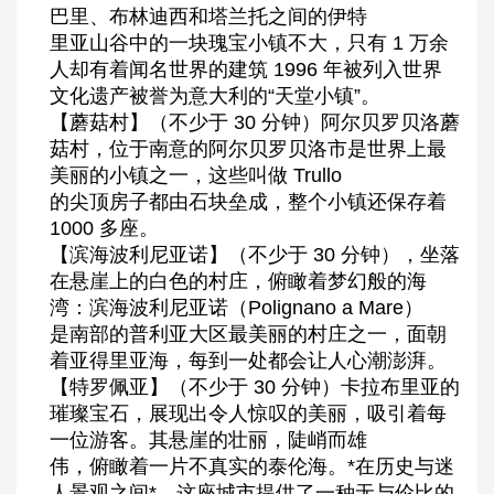
巴里、布林迪西和塔兰托之间的伊特
里亚山谷中的一块瑰宝小镇不大，只有 1 万余
人却有着闻名世界的建筑 1996 年被列入世界
文化遗产被誉为意大利的“天堂小镇”。
【蘑菇村】（不少于 30 分钟）阿尔贝罗贝洛蘑
菇村，位于南意的阿尔贝罗贝洛市是世界上最
美丽的小镇之一，这些叫做 Trullo
的尖顶房子都由石块垒成，整个小镇还保存着
1000 多座。
【滨海波利尼亚诺】（不少于 30 分钟），坐落
在悬崖上的白色的村庄，俯瞰着梦幻般的海
湾：滨海波利尼亚诺（Polignano a Mare）
是南部的普利亚大区最美丽的村庄之一，面朝
着亚得里亚海，每到一处都会让人心潮澎湃。
【特罗佩亚】（不少于 30 分钟）卡拉布里亚的
璀璨宝石，展现出令人惊叹的美丽，吸引着每
一位游客。其悬崖的壮丽，陡峭而雄
伟，俯瞰着一片不真实的泰伦海。*在历史与迷
人景观之间*，这座城市提供了一种无与伦比的