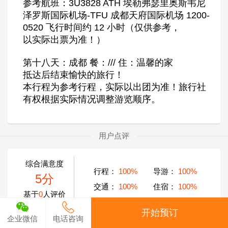
参考航班：3U3828 ATH 埃勒弗瑟里奥斯韦尼
泽罗斯国际机场-TFU 成都天府国际机场 1200-
0520 飞行时间约 12 小时（仅供参考，
以实际出票为准！）
第十八天：成都 餐：/// 住：温馨的家
抵达后结束愉快的旅行！
本行程为参考行程，实际以出团为准！旅行社
有权根据实际情况调整游览顺序。
用户点评
综合满意度
行程：
100%
导游：
100%
5分
交通：
100%
住宿：
100%
基于
0
人评价
开始预订
企业微信
电话咨询
该线路暂无评价信息！