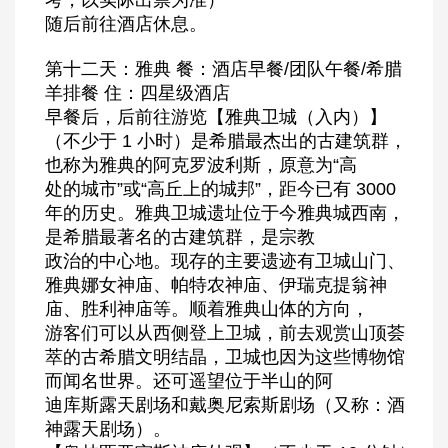
随后前往酒店休息。
第十二天：雅典 餐：酒店早餐/团队午餐/希腊
羊排餐 住：四星级酒店
早餐后，后前往游览【雅典卫城（入内）】
（不少于 1 小时）是希腊最杰出的古建筑群，
也称为雅典的阿克罗波利斯，原意为“高
处的城市”或“高丘上的城邦”，距今已有 3000
年的历史。雅典卫城遗址位于今雅典城西南，
是希腊最著名的古建筑群，是宗教
政治的中心地。现存的主要遗迹有卫城山门、
雅典娜女神庙、帕特农神庙、伊瑞克提翁神
庙、胜利神庙等。顺着雅典山体的方向，
游客们可以从西侧登上卫城，前去观赏山顶荟
萃的古希腊文明结晶，卫城也因为这些博物馆
而闻名世界。还可遥望位于半山的阿
迪库斯露天剧场和戴奥尼索斯剧场（又称：酒
神露天剧场）。