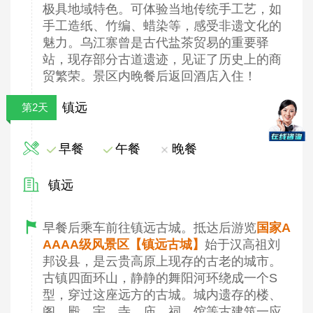
极具地域特色。可体验当地传统手工艺，如
手工造纸、竹编、蜡染等，感受非遗文化的
魅力。乌江寨曾是古代盐茶贸易的重要驿
站，现存部分古道遗迹，见证了历史上的商
贸繁荣。景区内晚餐后返回酒店入住！
镇远
第2天
早餐
午餐
晚餐
镇远
早餐后乘车前往镇远古城。抵达后游览
国家A
AAAA级风景区【镇远古城】
始于汉高祖刘
邦设县，是云贵高原上现存的古老的城市。
古镇四面环山，静静的舞阳河环绕成一个S
型，穿过这座远方的古城。城内遗存的楼、
阁、殿、宇、寺、庙、祠、馆等古建筑一应