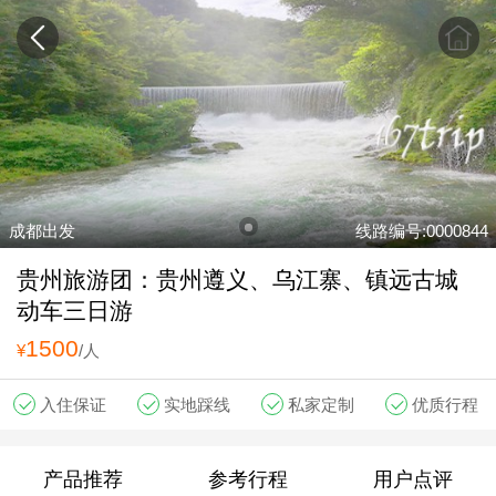
成都出发
线路编号:0000844
贵州旅游团：贵州遵义、乌江寨、镇远古城
动车三日游
1500
¥
/人
入住保证
实地踩线
私家定制
优质行程
产品推荐
参考行程
用户点评