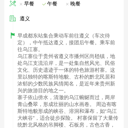
早餐
午餐
晚餐
遵义
早成都东站集合乘动车前往遵义（车次待
定），中午抵达遵义，接团后午餐。乘车前
往乌江寨。
乌江寨位于贵州省遵义市播州区尚嵇镇，地
处乌江支流沿岸，是一处集自然风光、民俗
文化、历史遗迹于一体的特色旅游村寨。这
里以独特的喀斯特地貌、古朴的黔北民居和
浓郁的少数民族风情闻名，是近年来贵州新
兴的旅游目的地之一。
寨子依山傍水，清澈的乌江蜿蜒而过，两岸
青山叠翠，形成壮丽的山水画卷。 周边有喀
斯特地貌形成的峡谷、溶洞和瀑布，如“乌江
大峡谷”，适合徒步探险。 村寨保留了大量传
统黔北风格的吊脚楼、石板房，古色古香，