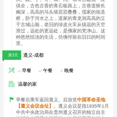
俱全，古色古香的青石板路上，古巷道狭长
幽深，高高的马头墙层层叠叠，儒家的祝圣
桥，卧于河水之上，道家的青龙洞高高的立
于古城山巅，老旧的绿皮火车从镇远的天空
滑过，远处的更远处，是佛家的梵净山。这
种悠然恬淡的生活，仿佛停留在旧日的时间
里。
遵义-成都
第3天
早餐
午餐
晚餐
温馨的家
早餐后乘车返回遵义。后游览
中国革命圣地
【遵义会议会址】
。遵义会议是指1935年1月
中共中央政治局在贵州遵义召开的独立自主