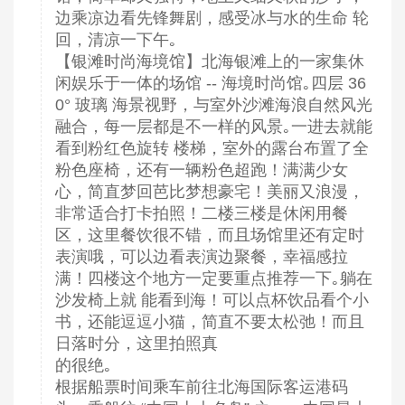
边乘凉边看先锋舞剧，感受冰与水的生命 轮
回，清凉一下午｡
【银滩时尚海境馆】北海银滩上的一家集休
闲娱乐于一体的场馆 -- 海境时尚馆｡四层 36
0° 玻璃 海景视野，与室外沙滩海浪自然风光
融合，每一层都是不一样的风景｡一进去就能
看到粉红色旋转 楼梯，室外的露台布置了全
粉色座椅，还有一辆粉色超跑！满满少女
心，简直梦回芭比梦想豪宅！美丽又浪漫，
非常适合打卡拍照！二楼三楼是休闲用餐
区，这里餐饮很不错，而且场馆里还有定时
表演哦，可以边看表演边聚餐，幸福感拉
满！四楼这个地方一定要重点推荐一下｡躺在
沙发椅上就 能看到海！可以点杯饮品看个小
书，还能逗逗小猫，简直不要太松弛！而且
日落时分，这里拍照真
的很绝｡
根据船票时间乘车前往北海国际客运港码