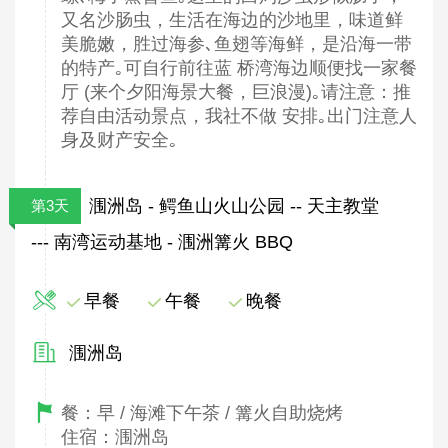
又名沙肠虫，生活在海边的沙地里，味道鲜
美脆嫩，胜过海参､鱼翅等海鲜，是沿海一带
的特产｡可自行前往蓝 桥湾海边顺便找一家餐
厅 (来个夕阳海景大餐，巨浪漫)｡请注意：推
荐自由活动景点，我社不做 安排｡出门注意人
身及财产安全｡
涠洲岛 - 鳄鱼山火山公园 -- 天主教堂
第3天
--- 南湾运动基地 - 涠洲篝火 BBQ
早餐
午餐
晚餐
涠洲岛
餐：早 / 海滩下午茶 / 篝火自助烧烤
住宿：涠洲岛