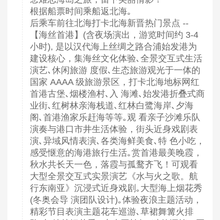
根据船票时间乘船返北海｡
后乘车前往北海打卡北海新晋热门景点 --
【海丝首港】(含夜场演出，游览时间约 3-4
小时), 是以汉代海上丝绸之路合浦始发港为
建设核心，集海丝文化体验､全景交互式生活
演艺､休闲旅游 度假､生态旅游观光于一体的
国家 AAAA 级旅游景区，打卡北海地标网红
首港古堡､烟楼渔村､入 海滩､始发港折叠式商
业街､红树林亲海栈道､红林白鹭海岸､夕海
阁､首港渔家乐赶海等等｡观 看亲子沙滩乐队
演奏与港口市井生活体验，街头近身戏剧表
演､异域风情表演､各类海鲜美食､特 色小吃，
感受惬意的海港旅行生活｡赏首港最美晚霞，
秋水共长天一色，落霞与孤鹜齐飞！可观看
大型全景交互式实景演艺《水与火之歌。航
行东南亚》沉浸式近身戏剧｡大型海上烟花秀
(冬奥会导 演团队设计)｡体验夜浪主题活动，
精彩节目表演主题花车巡游､草裙舞篝火排