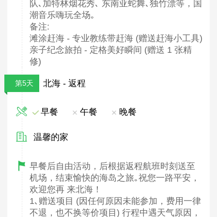
队､加特林烟花秀､ 东南亚蛇舞､独竹漂等，国
潮音乐嗨玩全场｡
备注:
滩涂赶海 - 专业教练带赶海 (赠送赶海小工具)
亲子纪念旅拍 - 定格美好瞬间 (赠送 1 张精
修)
北海 - 返程
第5天
早餐
午餐
晚餐
温馨的家
早餐后自由活动，后根据返程航班时刻送至
机场，结束愉快的海岛之旅｡祝您一路平安，
欢迎您再 来北海！
1､赠送项目 (因任何原因未能参加，费用一律
不退，也不换等价项目) 行程中遇天气原因，