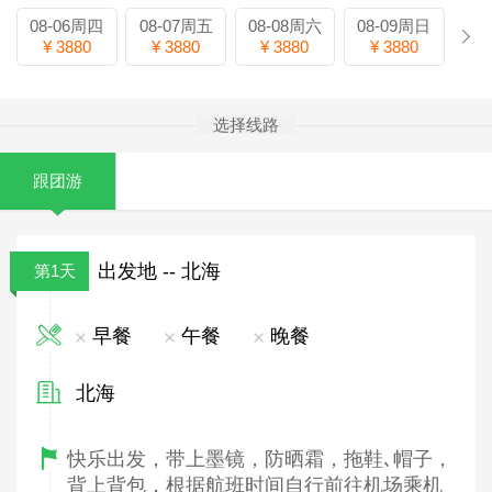
08-06周四
08-07周五
08-08周六
08-09周日
¥ 3880
¥ 3880
¥ 3880
¥ 3880
选择线路
跟团游
出发地 -- 北海
第1天
早餐
午餐
晚餐
北海
快乐出发，带上墨镜，防晒霜，拖鞋､帽子，
背上背包，根据航班时间自行前往机场乘机