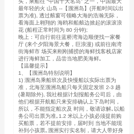
头，乘船往 “中国十大名岛” 之一，中国最大
最年轻的火 山岛 --【涠洲岛】(开船时间以出
票为准), 透过舷窗可领略大海的浩瀚无际，
看海面上翱翔的 海鸥和船舷边掀起的滚滚浪
花 (船程正常时间为 80 分钟);
晚上：可自行前往蓝桥湾海边顺便找一家餐
厅 (来个夕阳海景大餐，巨浪漫) 或前往南湾
街海鲜市 场买来刚刚捕捞的海鲜找客栈店家
进行海鲜加工，品尝当地肥美海鲜｡
【温馨提示】
1、【涠洲岛特别说明】
1) 涠洲岛乘船班次及快慢船以实际出票为
准，北海至涠洲岛船只每天固定发班 2-3 趟
(暑期除外), 我社根据计划报船务公司后，由
他们根据开航船只来安排确认上下岛时间，
所以，不能指定船次及 时间，敬请谅解｡以船
务公司出票为准｡1.2 米以上小孩必须提前购
买船票，若不提前安排，届时到 当地不能现
补到小孩票｡涠洲实行实名制，请大人带好身