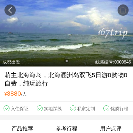
成都出发
线路编号:0000846
萌主北海海岛，北海涠洲岛双飞5日游0购物0
自费，纯玩旅行
3880
¥
/人
入住保证
实地踩线
私家定制
优质行程
产品推荐
参考行程
用户点评