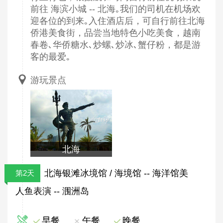
前往 海滨小城 -- 北海｡我们的司机在机场欢
迎各位的到来｡入住酒店后，可自行前往北海
侨港美食街，品尝当地特色小吃美食，越南
春卷､华侨糖水､炒螺､炒冰､蟹仔粉，都是游
客的最爱｡
游玩景点
北海
北海银滩冰境馆 / 海境馆 -- 海洋馆美
第2天
人鱼表演 -- 涠洲岛
早餐
午餐
晚餐