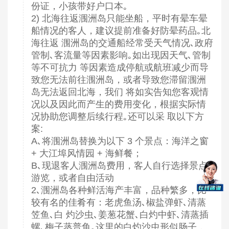
份证，小孩带好户口本｡
2) 北海往返涠洲岛只能坐船，平时有晕车晕
船情况的客人，建议提前准备好防晕药品｡北
海往返 涠洲岛的交通船经常受天气情况､政府
管制､客流量等因素影响｡如出现因天气､管制
等不可抗力 等因素造成停航或航班减少而导
致您无法前往涠洲岛，或者导致您滞留涠洲
岛无法返回北海，我们 将如实告知您客观情
况以及因此而产生的费用变化，根据实际情
况协助您调整后续行程｡还可以采 取以下方
案:
A､将涠洲岛替换为以下 3 个景点：海洋之窗
+ 大江埠风情园 + 海鲜餐；
B､现退客人涠洲岛费用，客人自行选择景点
游览，或者自由活动
2､涠洲岛各种鲜活海产丰富，品种繁多，比
较有名的佳肴有：老虎鱼汤､椒盐弹虾､清蒸
笠鱼､白 灼沙虫､姜葱花蟹､白灼中虾､清蒸插
螺､梅子蒸普鱼｡这里的白灼沙虫形似肠子，