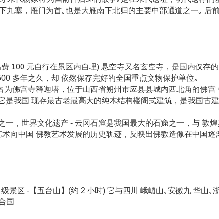
天下九塞，雁门为首｡也是大雁南下北归的主要中部通道之一｡ 后
费 100 元自行在景区内自理) 悬空寺又名玄空寺，是国内仅存
00 多年之久，却 依然保存完好的全国重点文物保护单位｡
木塔全名为佛宫寺释迦塔，位于山西省朔州市应县县城内西北角的佛宫
年) 增修完毕｡它是我国 现存最古老最高大的纯木结构楼阁式建筑，是
三圣之一，世界文化遗产 - 云冈石窟是我国最大的石窟之一，与 
艺术向中国 佛教艺术发展的历史轨迹，反映出佛教造像在中国逐
级景区 -【五台山】(约 2 小时) 它与四川 峨嵋山､安徽九 华山
联合国