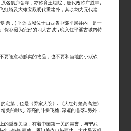
年), 原名俱庐舍寺，亦称育王塔院，唐代改称广胜寺｡
除上寺飞虹塔及大雄宝殿明代重建外，其余均为元代建
购票，) 平遥古城位于山西省中部平遥县内，是一
为 "保存最为完好的四大古城"｡晚入住平遥古城内特
，不要随意动贩卖的物品，也不要和当地的小贩砍
乔致庸的宅第，也是《乔家大院》､《大红灯笼高高挂》
､精美的雕刻､漂亮的斗拱飞檐､深邃的巷落｡另外，
是长城上的重要关隘，有着中国第一关的美誉，与宁武
的基础上修葺 而成，雁门关依山势而建，大体呈不规