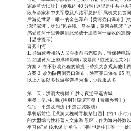
家岭革命旧址】 (参观约 40 分钟) 这里是中共
段革命家和中央军委及八路军总部所 属机关负责同
后游览世界上唯一的金色瀑布【黄河壶口瀑布】(约 
汹涌澎湃，犹如 “风在吼，马在啸，黄河在咆哮 
感受黄河千里奔腾到此形成千里黄河一壶收的震撼
【温馨提示】:
晋秀山河
1､导游或者接站人员会提前与您联系，请保持电话
2､如遇黄河上游洪峰影响 / 或暴雨 / 或政策性
方案 2: 在不影响路程的前提下替换为参观其他山西
方案 3: 改为陕西侧壶口瀑布，陕西壶口瀑布 65 周岁以下
以上方案以多数游客选择为准，少数服从多
第二天：洪洞大槐树 广胜寺夜游平遥古城
用餐：早､中､晚 (特别升级演艺餐【晋商乡音】)
住宿：平遥及周边 (平遥古城客栈)
早餐后前往【洪洞大槐树寻根祭祖园】(约 1 小时
的大型综合性科普人文旅游 景区，作为海内外数以
祖习俗” 的传承保 护单位，同时也是中国唯一一处以