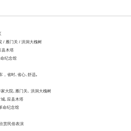
区
院 / 雁门关 / 洪洞大槐树
 应县木塔
安革命纪念馆
，省时､省心､舒适｡
乔家大院､雁门关､ 洪洞大槐树
古城､应县木塔
革命纪念馆
边欣赏民俗表演