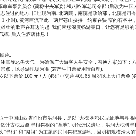
中央革命军事委员会 (简称中央军委) 和八路 军总司令部 (后改为
志住过的地方｡旧址现为南､北两院，南院是政治部，北院是司令
1 小时), 黄河巨流至此，两岸苍山挟持，约束在狭 窄的石谷中，
” 这雄壮的歌声在耳边响起｡我们带您深度畅游壶口，让您有足够
气概｡后入住酒店休息！
畅通｡
关闭 / 冰雪等恶劣天气，为确保广大游客人生安全，替换方案如下：方
景点，以导游现场为准 (若产生门票费用请自理),
票价 100 元 / 人 (必消小交通 40)｡65 周岁以上大门票免 (必消
) 位于中国山西省临汾市洪洞县，是以 “大槐 树移民见证地与寻 
亿计古槐后裔 寻根祭祖的 “圣地”､明代迁民遗址，洪洞大槐树寻
 “寻根” 和 “祭祖” 为主题的民间祭祀旅游地，因明初规模浩大