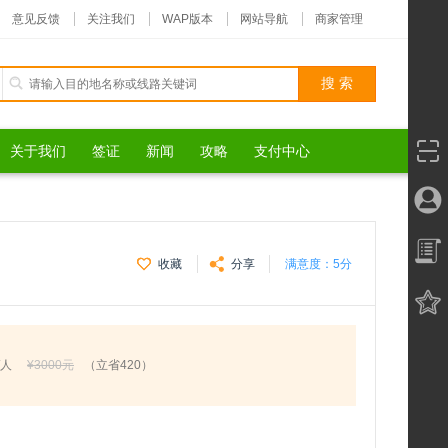
意见反馈
关注我们
WAP版本
网站导航
商家管理
关于我们
签证
新闻
攻略
支付中心
收藏
分享
满意度：
5分
/人
¥3000元
（立省420）