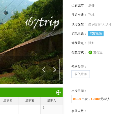
出发城市：
成都
往返交通：
飞机
预订提醒：
建议提前3天预订
游玩主题：
深度旅游
途径景点：
延安
付款方式：
支付宝
价格类型：
双飞旅游
出发日期：
08-06
出发，
¥2580
元/成人
星期四
星期五
星期六
1
参团人数：