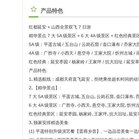
产品特色
红都延安 + 山西全景双飞 7 日游
精华景点 7 大 5A 级景区 + 6 大 4A 级景区 + 红色经典景
5A 级：平遥古城 / 五台山 / 云岗石窟 / 壶口瀑布 / 乔家大
4A 级：广胜寺 / 小西天 / 悬空寺 / 王家大院 / 忻州古城 /
红色经典：延安枣园 / 杨家岭 / 王家坪 / 抗大旧址 / 延
产品特色:
1､精选航线：成都天府直飞延安，拒绝乘坐超长时间的动车
2､【精华景点】:
7 大 5A 级景区：平遥古城､五台山､云岗石窟､壶口瀑布､
6 大 4A 级景区：广胜寺､小西天､悬空寺､王家大院､忻州
红色经典景区：延安枣园､杨家岭､王家坪､抗大旧址､延安
3､独家安排精选美食:
(1) 平遥特别升级演艺餐【晋商乡音】, 一边品尝美食一