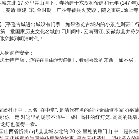
县城东北 17 公里霍山脚下，寺始建于东汉桓帝建和元年 (147 
撰置牒文，奏请 重建｡宋､金时期，广胜寺被兵火焚毁，随之重建｡
城】(平遥古城进出城没有门票，如果游览古城内的小景点则要自行
同为第二批国家历史文化名城的 四川阆中､云南丽江､安徽歙县并称
佛穿越到明清时代！
意人身财产安全；
各式土特产店，游客在自由活动期间，看到喜欢的东西，如不买
县乔家堡村正中，又名 “在中堂”, 是清代有名的商业金融资本家 
，那你一定 对这里的场景不陌生：成排高挂的红灯笼､高高的砖墙
九龙灯也值得一看｡
于中国山西省忻州市代县县城以北约 20 公 里处的雁门山 中，
上想到 宋代杨家将为国前仆后继的故事｡是在宋代遗址，明代遗存