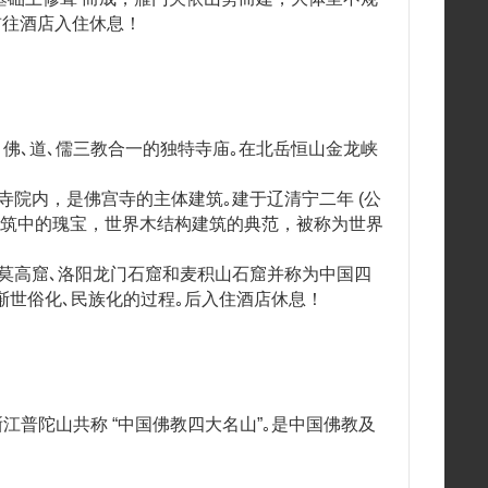
前往酒店入住休息！
的 佛､道､儒三教合一的独特寺庙｡在北岳恒山金龙峡
 寺院内，是佛宫寺的主体建筑｡建于辽清宁二年 (公
我国古建筑中的瑰宝，世界木结构建筑的典范，被称为世界
敦煌莫高窟､洛阳龙门石窟和麦积山石窟并称为中国四
渐世俗化､民族化的过程｡后入住酒店休息！
､浙江普陀山共称 “中国佛教四大名山”｡是中国佛教及