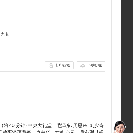
物为准
打印行程
下载行程
】,(约 40 分钟) 中央大礼堂，毛泽东､周恩来､刘少奇
安故事涤荡着每一位中华儿女的 心灵，后参观【杨