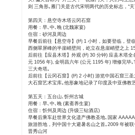
则 三角形｡雁门关是古代宋明两代的历史标志，“
第四天：悬空寺木塔云冈石窟
用餐：早､中､晚 (北魏家宴)
住宿：砂河及周边
早餐后前往【悬空寺】(约 1 小时，如要登临，登临
西侧翠屏峰的半崖峭壁间，屹立在悬崖峭壁之上 15
后前往【应县木塔】外观 (约 30 分钟) 应县
元 1056 年), 金明昌六年 (公元 1195 
三大奇塔｡
后前往【云冈石窟】(约 2 小时) 游览中国石窟
大石窟艺术宝库｡他形象地记录了印度及中亚佛教
第五天：五台山､忻州古城
用餐：早､中､晚 (素斋养生宴)
住宿：忻州及周边 (升级三钻酒店)
早餐后乘车赴世界文化遗产佛教圣地､国家 AAAAA 
旅游胜地，列中国十大避暑名山之首｡2009 年被
晋秀山河