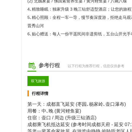
(2) 北魏家宴 / 佛国素斋养生宴 / 黄河鲤鱼宴 / 八碗八碟
4､精致睡眠：独家升级 3 晚三钻舒适型酒店；让您的旅程
5､精心照顾：全程一车一导，慢节奏深度游，拒绝走马观
晋秀山河
6､贴心赠送：每人一份平遥民间非遗剪纸，五台山开光手
参考行程
以下行程为推荐行程，信息仅供参考
双飞旅游
行程详情
第一天：成都直飞延安 (枣园､杨家岭､壶口瀑布)
用餐：中､晚 (黄河鲤鱼宴)
住宿：壶口 / 周边 (升级三钻酒店)
成都乘飞机抵达延安 (参考时间成都天府 - 延安 07:
等老一辈革命家故居｡在游览中静静 的聆听老区