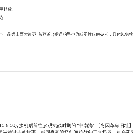
更精致｡
花；
串，品尝山西大红枣､苦荞茶｡(赠送的手串剪纸图片仅供参考，具体以实
15-8:50), 接机后前往参观抗战时期的 “中南海” 【枣园革命旧址
人民讲述过去的故事，感同身受追忆红军抗战的真实场景，红色延