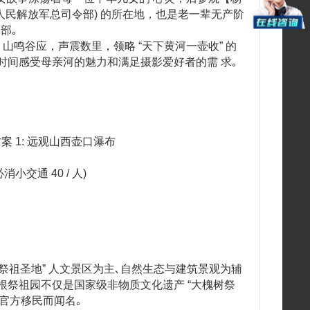
中国人民解放军总司令部) 的所在地，也是老一辈无产阶
部｡
山鸣谷应，声震数里，领略 “天下黄河一壶收” 的
的时间感受母亲河的魅力和满足摄影爱好者的需 求｡
案 1: 远观山西壶口瀑布
小交通 40 / 人)
根祭祖圣地” 人文景区为主､自然生态与建筑景观为辅
根祭祖园不仅是国家级非物质文化遗产 “大槐树祭
的官方移民而闻名｡