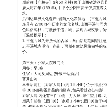
后前往【广胜寺】(约 50 分钟) 位于山西省洪洞县
唐大历四年 (769 年), 中书令汾阳王郭子仪
筑｡
后到达世界文化遗产､晋商文化发源地 -【平遥古
座具有 2700 多年历史的文化名城｡山西平遥与
色民俗客栈，可漫步平遥古城，参观古城夜景，仿
【温馨提示】:
1､平遥古城为开放式的古城，自由活动期间请注
2､平遥城内明清一条街，两侧有建筑风格独特的
价｡
第三天：乔家大院雁门关
用餐：早､晚
住宿：大同及周边 (升级三钻酒店)
晋秀山河
早餐后前往【乔家大院】(约 1.5 小时) 位于祁
等 30 多部影视作品的拍摄点｡如果看过这些电影
乔家大院 内还有三件宝物：万人球､犀牛望月镜､
后乘车前往【雁门关】(参观 1 小时) 雁门关位
关､偏关合称为 “外三关”, 一说雁门关，人们马