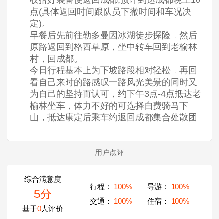
收拾好装备便返回成都,预计到达成都晚上10
点(具体返回时间跟队员下撤时间和车况决
定)。
早餐后先前往勒多曼因冰湖徒步探险，然后
原路返回到格西草原，坐中转车回到老榆林
村，回成都。
今日行程基本上为下坡路段相对轻松，再回
看自己来时的路感叹一路风光美景的同时又
为自己的坚持而认可，约下午3点-4点抵达老
榆林坐车，体力不好的可选择自费骑马下
山，抵达康定后乘车约返回成都集合处散团
用户点评
综合满意度
行程：
100%
导游：
100%
5分
交通：
100%
住宿：
100%
基于
0
人评价