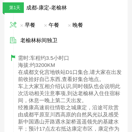
成都-康定-老榆林
第1天
早餐
午餐
晚餐
老榆林标间独卫
需时:车程约3.5小时口
海拔:约3200KM
在成都文化宫地铁站D1口集合,请大家在出发
前收拾好自己东西,查看好集合地点。
车上大家互相介绍认识,同时领队也会说明此
次活动相关注意事项,到达老榆林入住住宿标
间，休息一晚上第二天出发。
经雅康高速前往情歌之城康定，沿途可欣赏
由成都平原至川西高原的自然风光以及感受
新中国遇山开路遇水架桥遥遥领先的基建水
平；预计17点左右抵达康定市区，康定作为