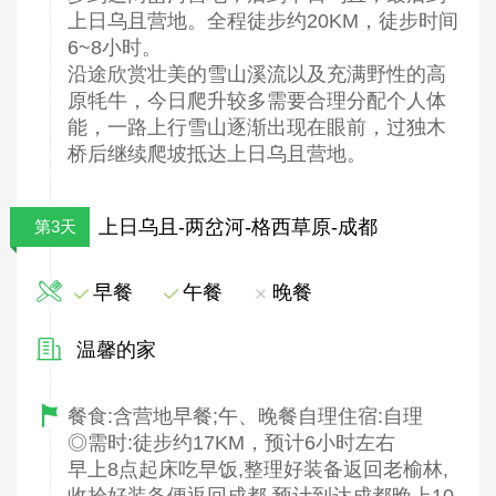
上日乌且营地。全程徒步约20KM，徒步时间
6~8小时。
沿途欣赏壮美的雪山溪流以及充满野性的高
原牦牛，今日爬升较多需要合理分配个人体
能，一路上行雪山逐渐出现在眼前，过独木
桥后继续爬坡抵达上日乌且营地。
上日乌且-两岔河-格西草原-成都
第3天
早餐
午餐
晚餐
温馨的家
餐食:含营地早餐;午、晚餐自理住宿:自理
◎需时:徒步约17KM，预计6小时左右
早上8点起床吃早饭,整理好装备返回老榆林,