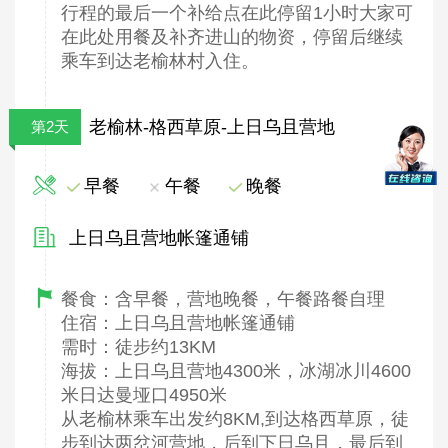
行程的最后一个补给点在此停留1小时大家可
在此处用餐及补齐进山的物资，停留后继续
乘车到达老榆林村入住。
老榆林-格西草原-上日乌且营地
第2天
早餐
午餐
晚餐
上日乌且营地帐篷通铺
餐食：含早餐，营地晚餐，午餐路餐自理
住宿：上日乌且营地帐篷通铺
需时：徒步约13KM
海拔：上日乌且营地4300米，冰湖冰川4600
米日达曼垭口4950米
从老榆林乘车出发约8KM,到达格西草原，徒
步到达两岔河营地，后到下日乌且，最后到