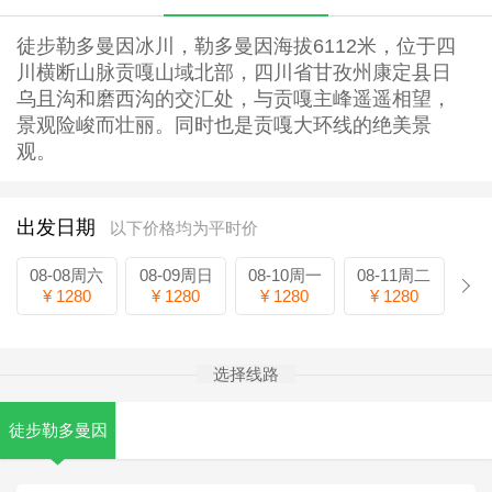
徒步勒多曼因冰川，勒多曼因海拔6112米，位于四
川横断山脉贡嘎山域北部，四川省甘孜州康定县日
乌且沟和磨西沟的交汇处，与贡嘎主峰遥遥相望，
景观险峻而壮丽。同时也是贡嘎大环线的绝美景
观。
出发日期
以下价格均为平时价
08-08周六
08-09周日
08-10周一
08-11周二
¥ 1280
¥ 1280
¥ 1280
¥ 1280
选择线路
徒步勒多曼因
冰川