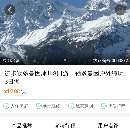
成都出发
线路编号:0000872
徒步勒多曼因冰川3日游，勒多曼因户外纯玩
3日游
1280
¥
/人
入住保证
实地踩线
私家定制
优质行程
产品推荐
参考行程
用户点评