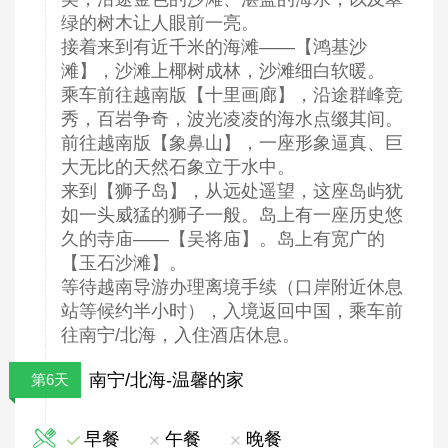
绿的树木让人眼前一亮。
接着来到有近千米的海滩——【鸿基沙
滩】，沙滩上椰树成林，沙滩细白软暖。
乘车前往越南版【十里画廊】，沿途群峰竞
秀，百岩争奇，波光凌凌的海水点缀其间。
前往越南版【象鼻山】，一座形象逼真、巨
大无比的天然石象立于水中。
来到【狮子岛】，从远处遥望，这座岛屿犹
如一头威猛的狮子一般。岛上有一座历史悠
久的寺庙——【吴将庙】。岛上有宽广的
【玉石沙滩】。
等待越南导游办理离境手续（口岸附近休息
站等候约半小时），入境返回中国，乘车前
往南宁/北海，入住酒店休息。
南宁/北海-温馨的家
第6天
早餐
午餐
晚餐