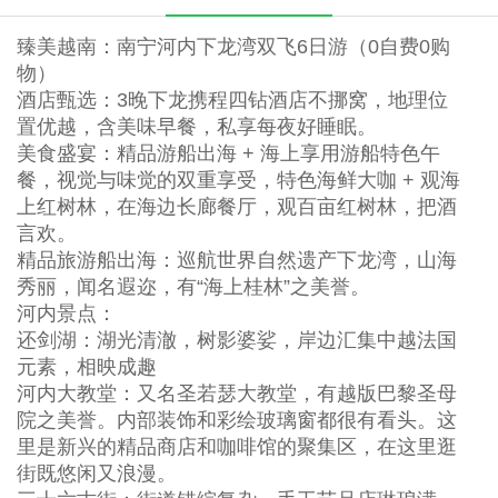
臻美越南：南宁河内下龙湾双飞6日游（0自费0购
物）
酒店甄选：3晚下龙携程四钻酒店不挪窝，地理位
置优越，含美味早餐，私享每夜好睡眠。
美食盛宴：精品游船出海 + 海上享用游船特色午
餐，视觉与味觉的双重享受，特色海鲜大咖 + 观海
上红树林，在海边长廊餐厅，观百亩红树林，把酒
言欢。
精品旅游船出海：巡航世界自然遗产下龙湾，山海
秀丽，闻名遐迩，有“海上桂林”之美誉。
河内景点：
还剑湖：湖光清澈，树影婆娑，岸边汇集中越法国
元素，相映成趣
河内大教堂：又名圣若瑟大教堂，有越版巴黎圣母
院之美誉。内部装饰和彩绘玻璃窗都很有看头。这
里是新兴的精品商店和咖啡馆的聚集区，在这里逛
街既悠闲又浪漫。