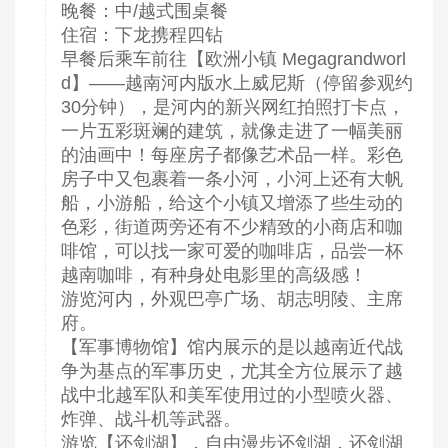
晚餐：中/越式围桌餐
住宿：下龙携程四钻
早餐后乘车前往【欧洲小镇 Megagrandworl
d】——越南河内版水上威尼斯（停留参观约
30分钟），是河内的新兴网红拍照打卡点，
一片五彩斑斓的建筑，就像走进了一幅美丽
的油画中！每座房子都像艺术品一样。彩色
房子中又包裹着一条小河，小河上还有大帆
船，小游船，给这个小镇又增添了些生动的
色彩，街道两旁还有不少精致的小商店和咖
啡馆，可以找一家可爱的咖啡店，品尝一杯
越南咖啡，有种身处电影里的高级感！
游览河内，外观巴亭广场、胡志明陵、主席
府。
【军事博物馆】馆内展示的是以越南近代战
争为基点的军事历史，尤其全方位展示了越
战中北越军队和美军使用过的小型喷火器、
炸弹、战斗机等武器。
游览【还剑湖】，自由漫步还剑湖，还剑湖