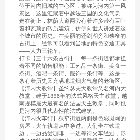
位于河内旧城的中心区，被称为河内第一风
景区，这里汇聚着中越法三国的文化气息。
走在街上，林荫大道两旁有着许多带有百叶
窗和瓦顶的砖质建筑，仿佛向世人讲述着这
个城市的历史。在美丽的还剑湖旁和狭窄的
古街上，经常可以看到当地的特色交通工具
——人力三轮车。
打卡【三十六条古街】。每一条街道都承担
着不同的销售职能：工艺品一条街、美食一
条街、酒吧一条街、服饰一条街等。这是一
条有着历史又充满地道烟火气息的老街区。
【河内大教堂】圣约瑟夫大教堂又名河内大
教堂，建于1886年的法式风格天主教堂，越
南规模最大最有名的法国天主教堂，同时也
是河内很具代表性的法式建筑。
【河内火车街】狭窄街道两侧是色彩斑斓的
房屋，火车轨道从中穿过。人们坐在铁道
边，一边品尝咖啡，一边等待火车经过，形