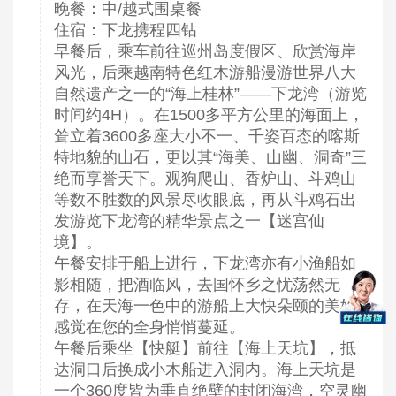
晚餐：中/越式围桌餐
住宿：下龙携程四钻
早餐后，乘车前往巡州岛度假区、欣赏海岸
风光，后乘越南特色红木游船漫游世界八大
自然遗产之一的“海上桂林”——下龙湾（游览
时间约4H）。在1500多平方公里的海面上，
耸立着3600多座大小不一、千姿百态的喀斯
特地貌的山石，更以其“海美、山幽、洞奇”三
绝而享誉天下。观狗爬山、香炉山、斗鸡山
等数不胜数的风景尽收眼底，再从斗鸡石出
发游览下龙湾的精华景点之一【迷宫仙
境】。
午餐安排于船上进行，下龙湾亦有小渔船如
影相随，把酒临风，去国怀乡之忧荡然无
存，在天海一色中的游船上大快朵颐的美妙
感觉在您的全身悄悄蔓延。
午餐后乘坐【快艇】前往【海上天坑】，抵
达洞口后换成小木船进入洞内。海上天坑是
一个360度皆为垂直绝壁的封闭海湾，空灵幽