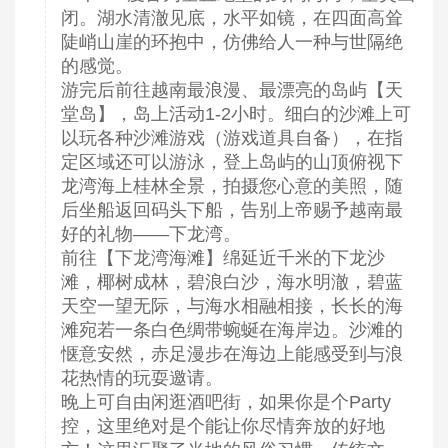
闭。湖水清澈见底，水平如镜，在四面高耸
陡峭山崖的环抱中，仿佛给人一种与世隔绝
的感觉。
游完后前往越南最浪漫、最漂亮的岛屿【天
堂岛】，岛上活动1-2小时。细白的沙滩上可
以玩各种沙滩游戏（游戏道具自备），在指
定区域还可以游泳，登上岛屿的山顶俯视下
龙湾海上桂林全景，拍摄您心意的美照，随
后坐船返回码头下船，告别上帝赐予越南最
好的礼物——下龙湾。
前往【下龙湾海滩】绵延近千米的下龙沙
滩，椰树成林，碧浪白沙，海水明澈，碧蓝
天空一望无际，与海水相融相接，长长的海
滩宛若一条白色绸带蜿蜒在海岸边。沙滩的
惬意安然，赤足漫步在海边上能感受到与浪
花热情的玩耍邀请。
晚上可自由闲逛酒吧街，如果你是个Party
控，这里绝对是个能让你尽情奔放的好地