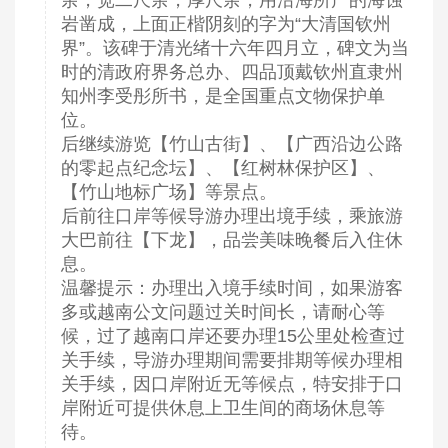
岩凿成，上面正楷阴刻的字为“大清国钦州
界”。该碑于清光绪十六年四月立，碑文为当
时的清政府界务总办、四品顶戴钦州直隶州
知州李受彤所书，是全国重点文物保护单
位。
后继续游览【竹山古街】、【广西沿边公路
的零起点纪念坛】、【红树林保护区】、
【竹山地标广场】等景点。
后前往口岸等候导游办理出境手续，乘旅游
大巴前往【下龙】，品尝美味晚餐后入住休
息。
温馨提示：办理出入境手续时间，如果游客
多或越南公文问题过关时间长，请耐心等
候，过了越南口岸还要办理15公里处检查过
关手续，导游办理期间需要排期等候办理相
关手续，因口岸附近无等候点，特安排于口
岸附近可提供休息上卫生间的商场休息等
待。