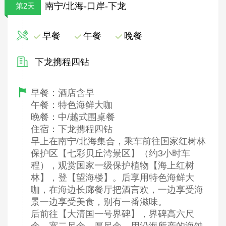
南宁/北海-口岸-下龙
第2天
早餐
午餐
晚餐
下龙携程四钻
早餐：酒店含早
午餐：特色海鲜大咖
晚餐：中/越式围桌餐
住宿：下龙携程四钻
早上在南宁/北海集合，乘车前往国家红树林
保护区【七彩贝丘湾景区】（约3小时车
程），观赏国家一级保护植物【海上红树
林】，登【望海楼】。后享用特色海鲜大
咖，在海边长廊餐厅把酒言欢，一边享受海
景一边享受美食，别有一番滋味。
后前往【大清国一号界碑】，界碑高六尺
余，宽二尺余，厚尺余，用沿海所产的海蚀