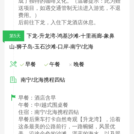
成了独特的咖啡文化。（温馨提示：此为赠
送项目，如遇交通管制无法进入游览，不退
费用。）
后前往下龙，入住下龙酒店休息。
下龙-升龙湾-鸿基沙滩-十里画廊-象鼻
第5天
山-狮子岛-玉石沙滩-口岸-南宁/北海
早餐
午餐
晚餐
南宁/北海携程四钻
早餐：酒店含早
午餐：中/越式围桌餐
住宿：南宁/北海携程四钻
早餐后乘车打卡自然奇观【升龙湾】，沿着
这条最美的公路前行，一路蜿蜒，风景优
美，沿途金色的沙滩、湛蓝的海水，以及翠