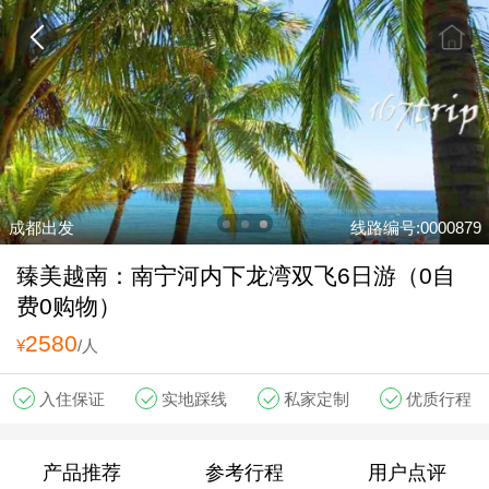
成都出发
线路编号:0000879
臻美越南：南宁河内下龙湾双飞6日游（0自
费0购物）
2580
¥
/人
入住保证
实地踩线
私家定制
优质行程
产品推荐
参考行程
用户点评