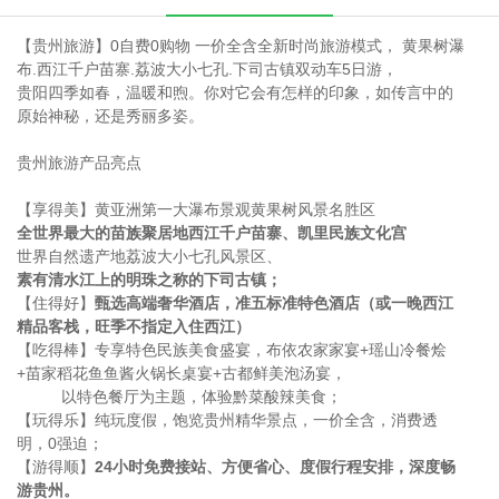
【贵州旅游】0自费0购物 一价全含全新时尚旅游模式， 黄果树瀑
布.西江千户苗寨.荔波大小七孔.下司古镇双动车5日游，
贵阳四季如春，温暖和煦。
你对它会有怎样的印象，如传言中的
原始神秘，还是秀丽多姿。
贵州旅游产品亮点
【享得美】黄亚洲第一大瀑布景观黄果树风景名胜区
全世界最大的苗族聚居地西江千户苗寨、凯里民族文化宫
世界自然遗产地荔波大小七孔风景区、
素有清水江上的明珠之称的下司古镇；
【住得好】
甄选高端奢华酒店，准五标准特色酒店（或一晚西江
精品客栈，旺季不指定入住西江）
【吃得棒】专享特色民族美食盛宴，布依农家家宴+瑶山冷餐烩
+苗家稻花鱼鱼酱火锅长桌宴+古都鲜美泡汤宴，
以特色餐厅为主题，体验黔菜酸辣美食；
【玩得乐】纯玩度假，饱览贵州精华景点，一价全含，消费透
明，0强迫；
【游得顺】
24小时免费接站、方便省心、度假行程安排，深度畅
游贵州。