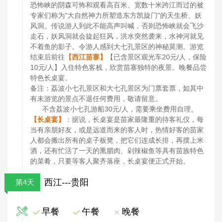
恐怖峡的阴森可怖和观看高百米、宽数十米跨江而过的被
专家们称为"大自然神力所塑造东方凯旋门"的天生桥、妖
风洞。传说游人到此不能高声叫喊，否则恐怖峡就会飞沙
走石，妖风洞就会旋起狂风，洪水突然袭来，水神河就见
不着鱼的影子。令游人感到大七孔景区的神秘莫测。游览
结束后前往
【西江苗寨】
【已含景区观光车20元/人，保险
10元/人】入住特色客栈，欣赏苗寨独特的夜景。晚餐品尝
特色长桌宴。
备注：荔波小七孔景区和大七孔景区为门票套票，如其中
有未游览的景点不退任何费用，敬请留意。
不含荔波小七孔游船30元/人，需要乘坐费用自理。
【长桌宴】
：据说，长桌宴是苗家最隆重的待客礼仪，每
当有亲朋好友，或是远道而来的客人时，热情好客的苗家
人都会搬出所有的桌子板凳，把它们连成长排，再摆上米
酒，还有忙活了一天的熏腊肉、剁辣椒鱼等具有苗族特色
的菜肴，只要等客人聚齐落座，长桌宴便正式开始。
西江---贵阳
第4天
早餐
午餐
晚餐