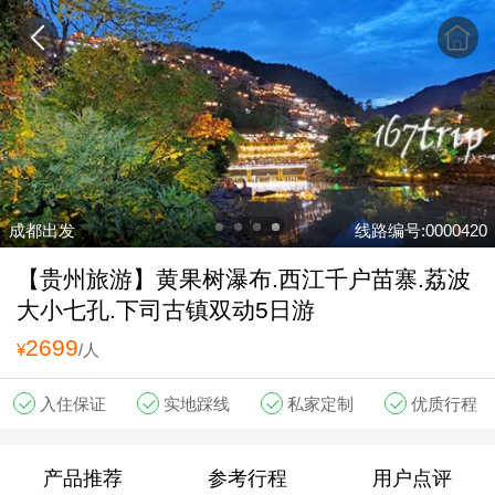
成都出发
线路编号:0000420
【贵州旅游】黄果树瀑布.西江千户苗寨.荔波
大小七孔.下司古镇双动5日游
2699
¥
/人
入住保证
实地踩线
私家定制
优质行程
产品推荐
参考行程
用户点评