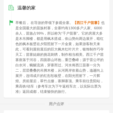
温馨的家
早餐后， 在导游的带领下参观全寨。
【西江千户苗寨】
也
是全国最大的苗族村寨，全寨约有1300多户人家、6000
余人，苗族占99%，所以称为“千户苗寨”。它的房屋大多
是木吊脚楼，都是用枫木搭成，依山势向两边展开，暗红
色的枫木板壁在夕阳照射下一片金黄，如果游客秋天来
此，可看到屋前屋后的巨大枫木红叶片片，银饰制作巧夺
天工；苗寨姑娘的挑花刺绣，制作相当精美。西江千户苗
寨座落于河谷，四面群山环抱，重峦叠嶂；源于雷公坪的
白水河，蜿蜒流淌，穿寨而过。河水将西江苗寨一分为
二，层层叠叠的吊脚木楼，从河两岸依着山势，迤逦向上
展开，连绵成片的红彤彤板壁，在阳光照射下，一片辉
煌。房前屋后，翠竹点缀，寨脚寨顶。乘车前往贵阳站，
乘高铁/动车（参考车次为下午返程车次，以实际出票为
准）返回成都，结束愉快的旅行。
用户点评