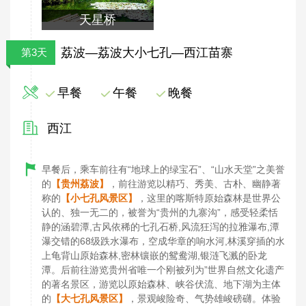
天星桥
荔波—荔波大小七孔—西江苗寨
第3天
早餐
午餐
晚餐
西江
早餐后，乘车前往有“地球上的绿宝石”、“山水天堂”之美誉
的
【贵州荔波】
，前往游览以精巧、秀美、古朴、幽静著
称的
【小七孔风景区】
，这里的喀斯特原始森林是世界公
认的、独一无二的，被誉为“贵州的九寨沟”，感受轻柔恬
静的涵碧潭,古风依稀的七孔石桥,风流狂泻的拉雅瀑布,潭
瀑交错的68级跌水瀑布，空成华章的响水河,林溪穿插的水
上龟背山原始森林,密林镶嵌的鸳鸯湖,银涟飞溅的卧龙
潭。后前往游览贵州省唯一个刚被列为”世界自然文化遗产
的著名景区，游览以原始森林、峡谷伏流、地下湖为主体
的
【大七孔风景区】
，景观峻险奇、气势雄峻磅礴。体验