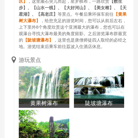
区】
，这里顽石突兀而起，星罗棋布，一路欣赏
【数生
步】、【山水一线】、【大好河山】、【美女榕】、【天
星湖】、【高老庄】
等景点。午餐后乘环保车前往
【黄果
树大瀑布】
，给您充足的游览时间，您可以从前后左右，
上下里外8个角度欣赏这个亚洲最大的瀑布，您也可以在
观瀑台寻找大瀑布最美的角度留影。之后游览瀑布群最宽
的
【陡坡塘瀑布】
，这里也是唐僧师徒四人取经的必经之
地。游览结束后乘车前往荔波入住酒店休息。
游玩景点
黄果树瀑布
陡坡塘瀑布