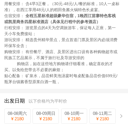
用餐安排： 含4早3正餐，（30元-48元/人/餐的标准，10人一桌标
准），在西江享用48元/人的稻田鱼酱火
锅特色长桌宴。
住宿安排：
全程五星标准超级豪华住宿，1晚西江苗寨特色客栈
或凯里商务四星标准酒店（具体见行程
中的参考酒店）
行程安排： 游览景点的4天为空调旅游车，保证每人正座，第一
天小车免费接站；
游玩安排： 精选贵州精华景点，景点首道门票及景区内必须消费
环保车全含；
购物安排： 有些餐厅、酒店、及景区进出口设有各种购物超市或
民族工艺品展示，不属于旅行社及导游安排的
购物店，如在这些地方购物请仔细看准，确定喜欢的才
买。以免给您带去不必要的麻烦；
贴心配备： 矿泉水，品尝鲜美泡汤宴时每桌配备品尝价值699元/
瓶茅台镇酱香型原浆白酒一瓶，
出发日期
以下价格均为平时价
08-08周六
08-09周日
08-10周一
08-11周二
¥ 2180
¥ 2180
¥ 2180
¥ 2180