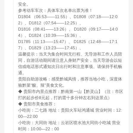
安全。
参考动车车次：具体车次名单出票为准！
D1804 （06:53——11:55）、D1808（07:18——12:0
2）、D1812（07:54——12:25）、
D1816（08:41——13:26）、 D1820（09:17——14:0
4）、D1824（10:39——15:36）、
D1785（11:13——15:47）、 D1825（12:48——17:1
7）、D1829（13:23——17:45）、
温馨提示：当天为集合时间无行程、无导游和工作人员陪
同，自游活动期间请注意人身财产安全，当天导游会以短
信或电话形式通知次日出行时和注意事项、请保持手机畅
通。
贵阳自助游攻略：感受黔城风情，推荐当地小吃，深度体
验黔菜“酸、辣”美食文化。
◆ 贵阳市内景点推荐：黔南第一山【黔灵山】（注：市区
打的起步价8元起，打的需十多分钟左右到达景点）
◆ 贵阳市美食推荐：
小吃街：二七路 地址：贵阳火车站鸿通城 营业时间：12:
00—22:00
小吃街：大同街 地址：云岩区喷水池大同街小吃城 营业
时间：10:00—22：00