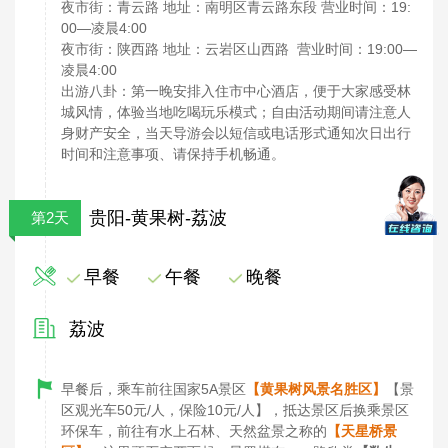
夜市街：青云路 地址：南明区青云路东段 营业时间：19:
00—凌晨4:00
夜市街：陕西路 地址：云岩区山西路 营业时间：19:00—
凌晨4:00
出游八卦：第一晚安排入住市中心酒店，便于大家感受林
城风情，体验当地吃喝玩乐模式；自由活动期间请注意人
身财产安全，当天导游会以短信或电话形式通知次日出行
时间和注意事项、请保持手机畅通。
贵阳-黄果树-荔波
第2天
早餐
午餐
晚餐
荔波
早餐后，乘车前往国家5A景区
【黄果树风景名胜区】
【景
区观光车50元/人，保险10元/人】，抵达景区后换乘景区
环保车，前往有水上石林、天然盆景之称的
【天星桥景