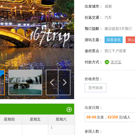
出发城市：
成都
往返交通：
汽车
预订提醒：
建议提前3天预订
游玩主题：
深度游览
游山
途径景点：
西江千户苗寨
付款方式：
支付宝
价格类型：
贵州旅游
出发日期：
08-08
出发，
¥2350
元/成人
星期四
星期五
星期六
1
参团人数：