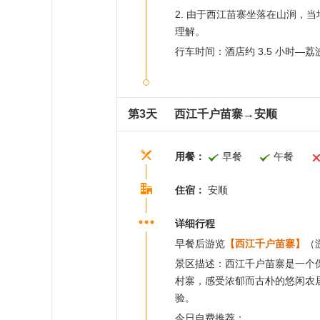
2. 由于西江苗寨坐落在山涧
理解。
行车时间：酒店约 3.5 小时—荔
第3天
西江千户苗寨→安顺
用餐：
早餐
午餐
住宿：
安顺
详细行程
早餐后游览
【西江千户苗寨】
（
景区描述：西江千户苗寨是一个
村寨，感受浓郁而古朴的悠闲农
验。
今日自费推荐：