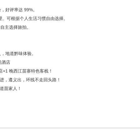
，好评率达 99%。
理。可根据个人生活习惯自由选择。
券，自主选择旅拍。
元/人，地道黔味体验。
品酒店
店+1 晚西江苗寨特色客栈！
阳进，遵义出，环线不走回头路！
地道苗家人！