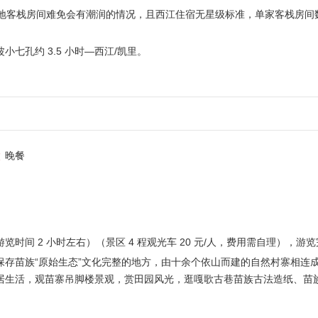
，当地客栈房间难免会有潮润的情况，且西江住宿无星级标准，单家客栈房
波小七孔约 3.5 小时—西江/凯里。
晚餐
游览时间 2 小时左右）（景区 4 程观光车 20 元/人，费用需自理），
保存苗族“原始生态”文化完整的地方，由十余个依山而建的自然村寨相连
居生活，观苗寨吊脚楼景观，赏田园风光，逛嘎歌古巷苗族古法造纸、苗