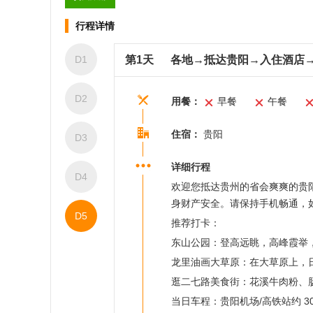
行程详情
D1
第1天
各地→抵达贵阳→入住酒店
D2
用餐：
早餐
午餐
住宿：
贵阳
D3
详细行程
D4
欢迎您抵达贵州的省会爽爽的贵
身财产安全。请保持手机畅通，
D5
推荐打卡：
东山公园：登高远眺，高峰霞举
龙里油画大草原：在大草原上，
逛二七路美食街：花溪牛肉粉、肠旺
当日车程：贵阳机场/高铁站约 3