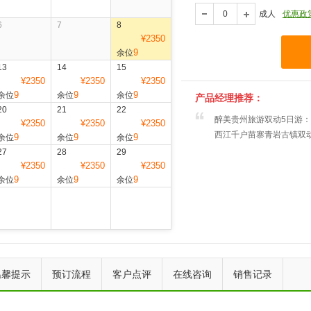
成人
优惠政
6
7
8
¥2350
9
余位
13
14
15
¥2350
¥2350
¥2350
9
9
9
余位
余位
余位
产品经理推荐：
20
21
22
醉美贵州旅游双动5日游
¥2350
¥2350
¥2350
西江千户苗寨青岩古镇双
9
9
9
余位
余位
余位
27
28
29
¥2350
¥2350
¥2350
9
9
9
余位
余位
余位
上一个
下一个
温馨提示
预订流程
客户点评
在线咨询
销售记录