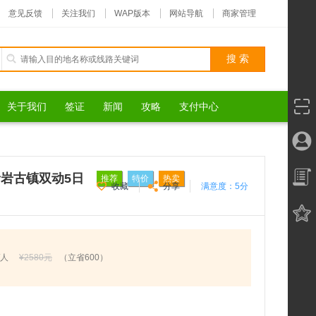
意见反馈
关注我们
WAP版本
网站导航
商家管理
关于我们
签证
新闻
攻略
支付中心
岩古镇双动5日游
推荐
特价
热卖
收藏
分享
满意度：
5分
/人
¥2580元
（立省600）