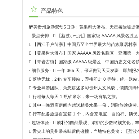
产品特色
醉美贵州旅游双动5日游：黄果树大瀑布、天星桥陡坡塘
· 景点安排 ·  【荔波小七孔】国家级 AAAAA 风景
 【西江千户苗寨】中国乃至全世界最大的苗族聚居村寨
 【黄果树大瀑布】国家 AAAAA 风景名胜区，亚洲
 【青岩古镇】国家级 AAAAA 级景区，中国历史文化名
· 细节服务 ·  一年 365 天，保证做到天天发班，即刻
 落地无忧，24h 专车接站，即接即走 0 等待，统一送站
 专业导游团队，为您讲述多彩贵州人文风貌，倾情演绎
 行程每人每天 1 瓶矿泉水，来一场有氧之旅。
 其中一晚酒店房间内赠送精美水果一份，消除旅途疲劳
 行车配备旅游百宝箱 1 个，内含充电宝、自拍杆、碘
· 超级体验 ·  质朴的自然景观、浓郁的少数民族文化，
 舌尖上的贵州带来味蕾的碰撞，当地特色美食：【荔波