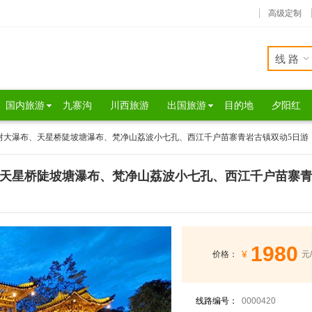
高级定制
线路
国内旅游
九寨沟
川西旅游
出国旅游
目的地
夕阳红
果树大瀑布、天星桥陡坡塘瀑布、梵净山荔波小七孔、西江千户苗寨青岩古镇双动5日游
、天星桥陡坡塘瀑布、梵净山荔波小七孔、西江千户苗寨青
1980
¥
价格：
元
线路编号：
0000420