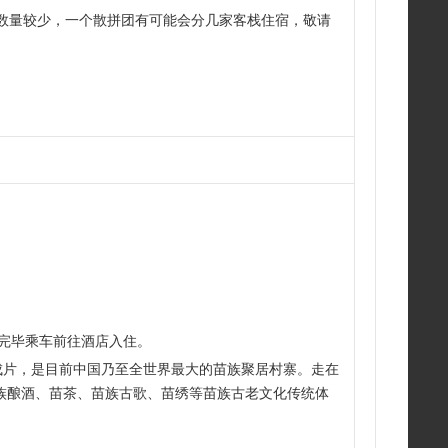
间数量较少，一个散拼团有可能会分几家客栈住宿，敬请
游览完毕乘车前往酒店入住。
成片，是目前中国乃至全世界最大的苗族聚居村寨。走在
族酿酒、苗茶、苗族古歌、苗绣等苗族古老文化传统体