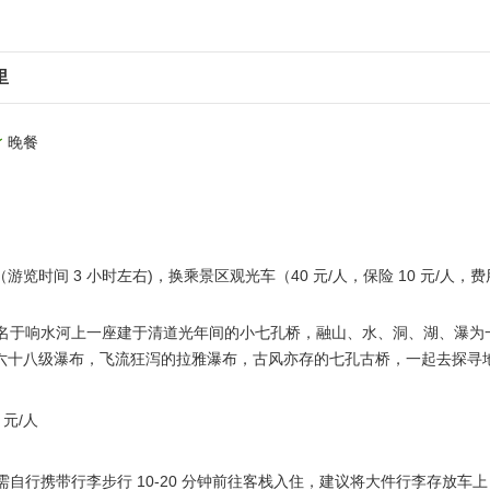
里
晚餐
（游览时间 3 小时左右)，换乘景区观光车（40 元/人，保险 10 元/人
，得名于响水河上一座建于清道光年间的小七孔桥，融山、水、洞、湖、瀑
六十八级瀑布，飞流狂泻的拉雅瀑布，古风亦存的七孔古桥，一起去探寻
元/人
，需自行携带行李步行 10-20 分钟前往客栈入住，建议将大件行李存放