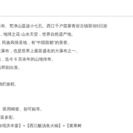
瀑布、梵净山荔波小七孔、西江千户苗寨青岩古镇双动5日游
名胜区，地球之花·山水天堂，世界自然遗产地。
，民族风情圣地，有“中国苗都”的美誉。
第一大瀑布，也是世界上最富盛名的大瀑布之一。
镇，迄今 6 百余年的山地传奇。
报名即刻出发。
。
绚烂旅程。
。
伏、医用棉签、创可贴等。
丰富多彩。
布瑶庆丰宴】+【西江酸汤鱼火锅】+【黄果树