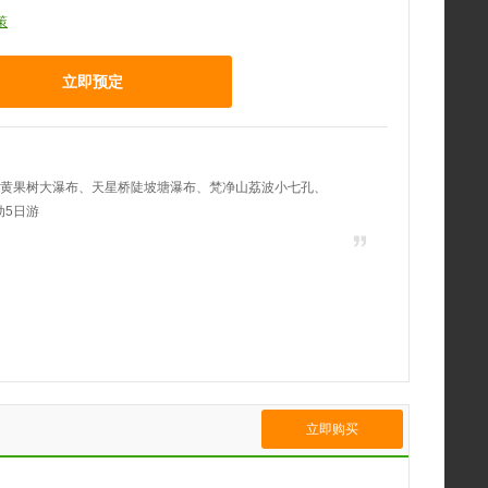
策
立即预定
：黄果树大瀑布、天星桥陡坡塘瀑布、梵净山荔波小七孔、
动5日游
立即购买