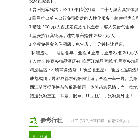
农家瓦罐宴】。
 贵州冠军线路，经 10 年精心打造，二十万游客真实体验
 隆重推出单人出行免费拼房的人性化服务，续住拼房自
 赠送 200 元/人西江定点旅拍代金券，客人凭借代金
 坚决执行真纯玩，违约最高赔付 2000 元/人。
 全程免押金入住酒店，免查房，一分钟快速退房。
· 标准透明 ·  酒店含早，全程 4 正餐，正餐标准 30 
 入住 3 晚商务精品酒店+1 晚西江精品客栈/凯里商务精
精选住宿：4 晚商务酒店+1 晚当地五星+1 晚当地温泉酒
成都成团，导游成都东站陪同往返，全程一车一导。贵
西江苗寨提供换苗族服装拍照，体验苗族风情，当一盘
赠送旅游三宝（耳塞、眼罩、U 型枕），旅游意外险！
参考行程
以下行程为推荐行程，信息仅供参考
贵州旅游