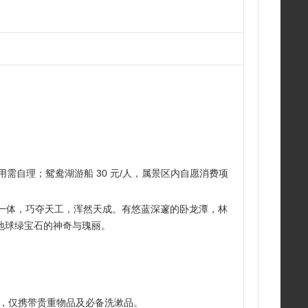
，费用需自理；鸳鸯湖游船 30 元/人，属景区内自愿消费项
为一体，巧夺天工，浑然天成。有悠蓝深邃的卧龙潭，林
地球绿宝石的神奇与瑰丽。
车上，仅携带贵重物品及必备洗漱品。