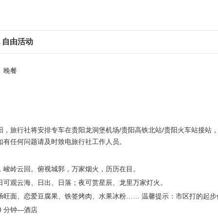
→自由活动
晚餐
阳，旅行社将安排专车在贵阳龙洞堡机场/贵阳高铁北站/贵阳火车站接站
如有任何问题请及时致电旅行社工作人员。
，峻岭云回。俯视城郭，万家烟火，历历在目。
日可观云海、日出、日落；夜可赏星辰、龙里万家灯火。
面、恋爱豆腐果、铁签烤肉、水果冰粉…… 温馨提示：市区打的起步价 10 元
0 分钟—酒店