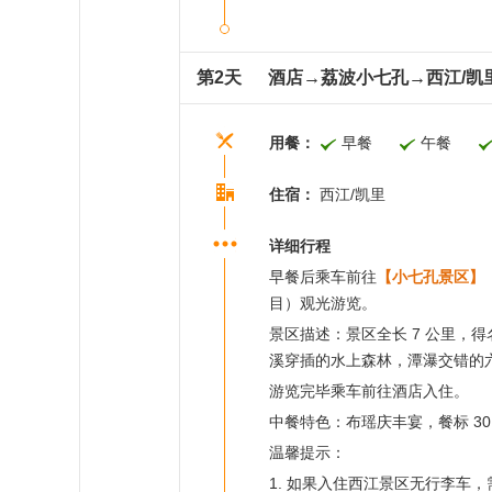
第2天
酒店→荔波小七孔→西江/凯
用餐：
早餐
午餐
住宿：
西江/凯里
详细行程
早餐后乘车前往
【小七孔景区】
目）观光游览。
景区描述：景区全长 7 公里
溪穿插的水上森林，潭瀑交错的
游览完毕乘车前往酒店入住。
中餐特色：布瑶庆丰宴，餐标 30 
温馨提示：
1. 如果入住西江景区无行李车