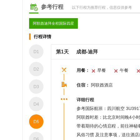
参考行程
以下行程为推荐行程，信息仅供参考
阿联酋迪拜全程国际四星
行程详情
D1
第1天
成都-迪拜
D2
用餐：
早餐
午餐
住宿：
阿联酋酒店
D3
详细行程
D4
参考国际航班：四川航空 3U3917
阿联酋时差：比北京时间晚4小
D5
带着期待的心情启程，前往神秘
风俗习惯 及注意事项，送往酒
D6