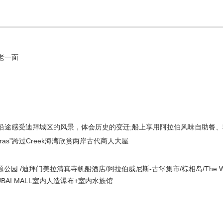
老一面
沿途感受迪拜城区的风景，体会历史的变迁;船上享用阿拉伯风味自助餐、
as”跨过Creek海湾欣赏两岸古代商人大屋
公园 /迪拜门美拉清真寺帆船酒店/阿拉伯威尼斯-古堡集市/棕相岛/The Wo
塔DUBAI MALL室内人造瀑布+室内水族馆