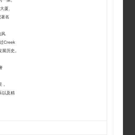
为一体。
景大厦、
观著名
的风
跨过Creek
发展历史。
奢
景，
乐以及精