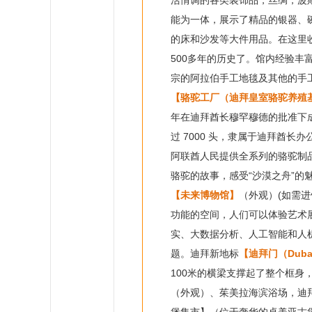
活情调的各类装饰品，丝绸，波
能为一体，展示了精品的银器、
的床和沙发等大件用品。在这里
500多年的历史了。馆内经验
宗的阿拉伯手工地毯及其他的手
【骆驼工厂（迪拜皇室骆驼养殖
年在迪拜酋长穆罕穆德的批准下成立，
过 7000 头，隶属于迪拜酋长办
阿联酋人民提供全系列的骆驼制
骆驼的故事，感受“沙漠之舟”的
【未来博物馆】
（外观）(如需进
功能的空间，人们可以体验艺术
实、大数据分析、人工智能和人
题。迪拜新地标
【迪拜门（Dubai
100米的横梁支撑起了整个框
（外观）、茱美拉海滨浴场，迪