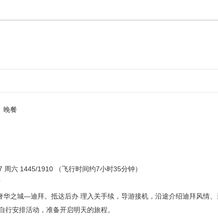
晚餐
 周六 1445/1910 （飞行时间约7小时35分钟）
时
奢华之城—迪拜。抵达后办 理入关手续，导游接机，沿途介绍迪拜风情、
店自行安排活动，准备开启明天的旅程。