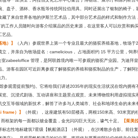
斯毯等一应惧全；阿拉伯文化艺术中心集合了博物馆、展示厅和陈列柜台
碗、盘子、酒杯、香水瓶等传统阿拉伯用具。同时还展出了银制的椅子，
收藏了来自世界各地的伊斯兰艺术品，其中部分艺术品的样式和制作方法
丰富的工作人员随时向游客介绍展品的历史来源，在这里客人可以欣赏和购
工艺品。
基地）】
（入内）参观世界上第一个专业且最大的骆驼养殖基地，牧场于20
并亲自为牧场提名：camelicious， 占地面积约 15 平方公里，饲
公室zabeeloffice 管理，是阿联酋境内唯一可参观的骆驼产业园。为迪拜
品。游客在园区可近距离参观了解骆驼的养殖和骆驼制品的生产，了解阿
魅力。
馆参观需提前预约)。它将给我们讲述2035年的现实生活状况在馆内拥有
展览、沉浸式剧场、互动讲座和主题景点观赏。未来博物馆利用虚拟现实
机交互等领域的新技术，解答了许多与人类城市、社会和地球生命的未来
 frame）】
（外观），这座建筑有50层楼高，两根150米高、93米宽的
身，而框架的每一面都以镀金覆盖，金光闪闪巨大无比，壕气十足。
【茱美
拜标志性地标建筑7星级【帆船酒店】（外观），在沙滩散步合影。前往