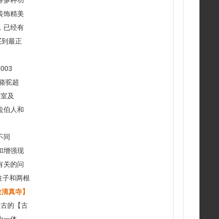
等多种功
装饰精美
，已经有
买到最正
03
养骆驼超
皇室及
拉伯人和
不同
和增强现
有关的问
柱子和两根
拉清真寺】
复古的【古