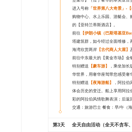
堡集市】（位于奢华的卓美亚古
进入号称
「世界第八大奇景」-
购物中心、水上乐园、游艇会、
的【亚特兰蒂斯酒店】。
前往
【伊朗小镇（巴斯塔基亚Bast
塔建筑群，如今经过全面维修，
海湾欣赏两岸
【古代商人大屋】
前往中东最大的【黄金市场】金
特别赠送
【豪车游】
，乘坐加长
华世界，用奢华座驾带您感受奢
特别赠送
【夜海游船】
，阿拉伯
体会历史的变迁。船上享用阿拉
彩的阿拉伯风情歌舞表演；后返
交通：旅游巴士 餐食：早/午（
第3天
全天自由活动（全天不含车