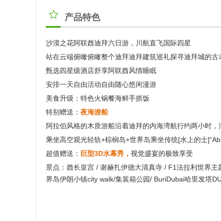
产品特色
沙漠之花阿联酋迪拜六日游，川航直飞国际四星
站在云端俯瞰俯瞰整个迪拜迪拜建筑巡礼探寻迪拜城的古
甄选四星级酒店舒享阿联酋风情睡眠
安排一天自由活动自由随心悠闲漫游
美食升级：特色火锅餐海鲜手抓饭
特别赠送：
夜海游船
阿拉伯风格的木质游船沿着迪拜的内海湾航行约两小时，
乘坐高空观光轻轨+棕榈岛+世界岛乘坐传统[水上的士]“Abr
超值赠送：
巨型3D水幕秀，
视觉盛宴的极致享受
景点：酋长皇宫 / 谢赫扎伊德大清真寺 / F1法拉利世界主题
界岛伊朗小镇city walk/集装箱公园/ BuriDubai哈里发