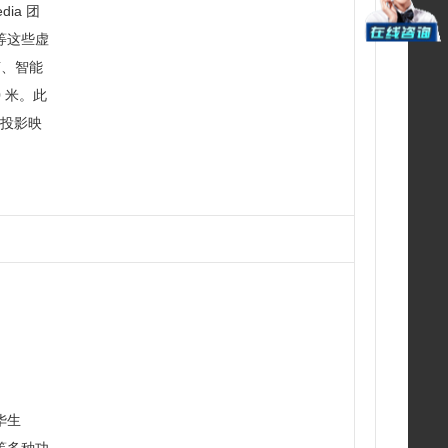
ia 团
等这些虚
声、智能
 米。此
久投影映
华生