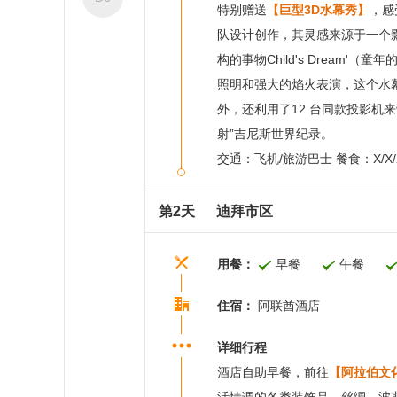
特别赠送
【巨型3D水幕秀】
，感
队设计创作，其灵感来源于一个
构的事物Child's Drea
照明和强大的焰火表演，这个水幕秀
外，还利用了12 台同款投影机
射”吉尼斯世界纪录。
交通：飞机/旅游巴士 餐食：X/X
第2天
迪拜市区
用餐：
早餐
午餐
住宿：
阿联酋酒店
详细行程
酒店自助早餐，前往
【阿拉伯文