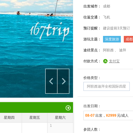
出发城市：
成都
往返交通：
飞机
预订提醒：
建议提前3天预订
游玩主题：
深度旅游
成都
途径景点：
阿联酋 、 迪拜
付款方式：
支付宝
价格类型：
阿联酋迪拜全程国际四星
出发日期：
08-07
出发，
¥2999
元/成人
星期四
星期五
星期六
1
参团人数：