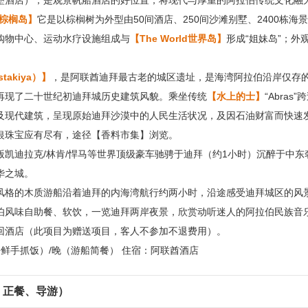
堡酒店），是观景帆船酒店的好位置，将现代与厚重的阿拉伯传统文化融
【棕榈岛】
它是以棕榈树为外型由50间酒店、250间沙滩别墅、2400栋海
购物中心、运动水疗设施组成与
【The World世界岛】
形成“姐妹岛”；外
akiya）】
，是阿联酋迪拜最古老的城区遗址，是海湾阿拉伯沿岸仅存
再现了二十世纪初迪拜城历史建筑风貌。乘坐传统
【水上的士】
“Abras”
及现代建筑，呈现原始迪拜沙漠中的人民生活状况，及因石油财富而快速
银珠宝应有尽有，途径【香料市集】浏览。
版凯迪拉克/林肯/悍马等世界顶级豪车驰骋于迪拜（约1小时）沉醉于中东
华之城。
风格的木质游船沿着迪拜的内海湾航行约两小时，沿途感受迪拜城区的风
伯风味自助餐、软饮，一览迪拜两岸夜景，欣赏动听迷人的阿拉伯民族音
回酒店（此项目为赠送项目，客人不参加不退费用）。
海鲜手抓饭）/晚（游船简餐） 住宿：阿联酋酒店
、正餐、导游）