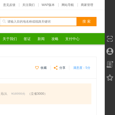
意见反馈
关注我们
WAP版本
网站导航
商家管理
关于我们
签证
新闻
攻略
支付中心
收藏
分享
满意度：
5分
元/人
¥18990元
（立省3000）