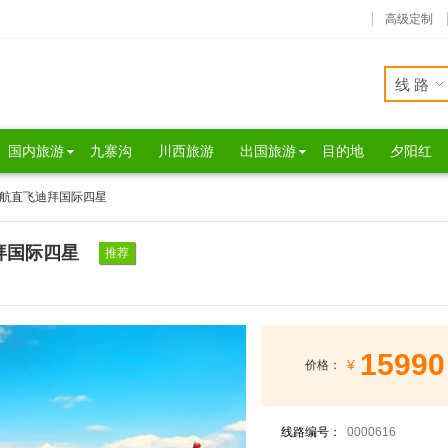
高级定制
线路
国内旅游
九寨沟
川西旅游
出国旅游
目的地
夕阳红
川航直飞迪拜国际四星
拜国际四星
推荐
15990
¥
价格：
线路编号：
0000616