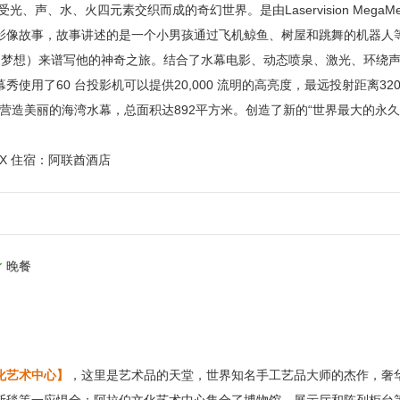
受光、声、水、火四元素交织而成的奇幻世界。是由Laservision MegaMed
影像故事，故事讲述的是一个小男孩通过飞机鲸鱼、树屋和跳舞的机器人
m'（童年的梦想）来谱写他的神奇之旅。结合了水幕电影、动态喷泉、激光、环绕
使用了60 台投影机可以提供20,000 流明的高亮度，最远投射距离320
来营造美丽的海湾水幕，总面积达892平方米。创造了新的“世界最大的永
/X 住宿：阿联酋酒店
晚餐
化艺术中心】
，这里是艺术品的天堂，世界知名手工艺品大师的杰作，奢