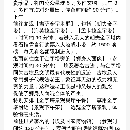
贵珍品，将向公众呈现 5 万多件文物，其中 3
万多件首次对外展出，停留时间约 90 分钟）。
下午：
前往参观【吉萨金字塔群】，包括【胡夫金字
塔】、【海芙拉金字塔】、【孟卡拉金字塔】
（时间约 90 分钟，若进入最大的胡夫金字塔内
看石棺需自行购票入大塔或小塔，约 1500 埃
磅，每天有名额限制进入）。
继而前往位于金字塔旁的【狮身人面像】（参
观时间约 30 分钟），埃及著名古迹，与金字塔
同为古埃及文明最有代表性的遗迹。古埃及人
常用狮子代表法老王，象征其无边的权力和无
穷的力量，这种法老王既是神又是人的观念，
促使了狮身人面混合体的产生。
特别安排【金字塔景观餐厅午餐】，享用金字
塔附近【景观下午茶】，饱览金字塔景观，体
验惬意生活。
前往世界著名的【埃及国家博物馆】（参观时
间约 120 分钟），宏伟华丽的博物馆藏约有 63