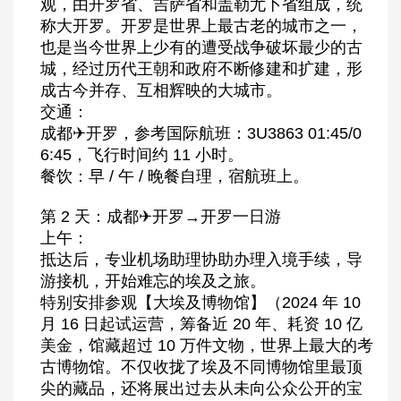
观，由开罗省、吉萨省和盖勒尤卜省组成，统
称大开罗。开罗是世界上最古老的城市之一，
也是当今世界上少有的遭受战争破坏最少的古
城，经过历代王朝和政府不断修建和扩建，形
成古今并存、互相辉映的大城市。
交通：
成都✈开罗，参考国际航班：3U3863 01:45/0
6:45，飞行时间约 11 小时。
餐饮：早 / 午 / 晚餐自理，宿航班上。
第 2 天：成都✈开罗→开罗一日游
上午：
抵达后，专业机场助理协助办理入境手续，导
游接机，开始难忘的埃及之旅。
特别安排参观【大埃及博物馆】（2024 年 10
月 16 日起试运营，筹备近 20 年、耗资 10 亿
美金，馆藏超过 10 万件文物，世界上最大的考
古博物馆。不仅收拢了埃及不同博物馆里最顶
尖的藏品，还将展出过去从未向公众公开的宝