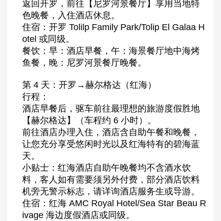
返回开罗，前往【尼罗河景餐厅】享用当地特
色晚餐，入住酒店休息。
住宿：开罗 Tolilp Family Park/Tolip El Galaa H
otel 或同级。
餐饮：早：酒店早餐，午：海景餐厅地中海烤
鱼餐，晚：尼罗河景餐厅晚餐。
第 4 天：开罗→赫尔格达（红海）
行程：
酒店早餐后，驱车前往最理想的旅游度假胜地
【赫尔格达】（车程约 6 小时）。
前往酒店办理入住，酒店含自助午餐和晚餐，
让您充分享受悠闲时光以及红海特有的碧海蓝
天。
小贴士：红海酒店自助午晚餐均不含酒水饮
料，客人如有需要须另外付费，部分酒店饮料
机旁无警示标志，请详询酒店服务生或导游。
住宿：红海 AMC Royal Hotel/Sea Star Beau R
ivage 海边度假酒店或同级。