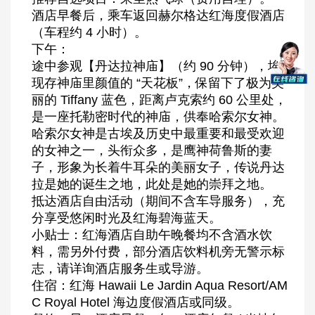
酒店早餐后，乘车返回赫尔格达红海度假酒店
（车程约 4 小时）。
下午：
途中参观【丹达拉神庙】（约 90 分钟），埃及
现存神庙里颜值的 “天花板”，保留下了极为美
丽的 Tiffany 蓝色，距离卢克索约 60 公里处，
是一座托勒密时代的神庙，供奉哈索尔女神。
哈索尔女神是古埃及历史中最重要和最受欢迎
的女神之一，头衔众多，是鹰神荷鲁斯的妻
子，形象为长着牛耳朵的美丽女子，传说丹达
拉是她的诞生之地，此处是她的崇拜之地。
抵达酒店自由活动（期间不含车导服务），充
分享受悠闲时光及红海碧海蓝天。
小贴士：红海酒店自助午晚餐均不含酒水饮
料，需另外付费，部分酒店饮料机旁无警示标
志，请详询酒店服务生或导游。
住宿：红海 Hawaii Le Jardin Aqua Resort/AM
C Royal Hotel 海边度假酒店或同级。