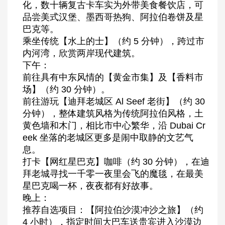
化，数十辆复古卡车实为外带美食餐饮店，可
品尝美式汉堡、墨西哥热狗、阿拉伯卷饼及星
巴克等。
乘坐传统【水上的士】（约 5 分钟），跨过市
内河湾，欣赏两岸现代建筑。
下午：
前往具有中东风情的【黄金市集】及【香料市
场】（约 30 分钟）。
前往游玩【迪拜老城区 Al Seef 老街】（约 30
分钟），整体建筑风格为传统阿拉伯风格，土
黄色墙和木门，相比市中心繁华，沿 Dubai Cr
eek 坐落的老城区更多是闹中取静的文艺气
息。
打卡【网红星巴克】咖啡（约 30 分钟），在迪
拜老城寻找一千零一夜里会飞的魔毯，在最美
星巴克喝一杯，夜夜都有好故事。
晚上：
推荐自选项目：【阿拉伯沙漠冲沙之旅】（约
4 小时），指定时间大巴车送贵宾进入沙漠边