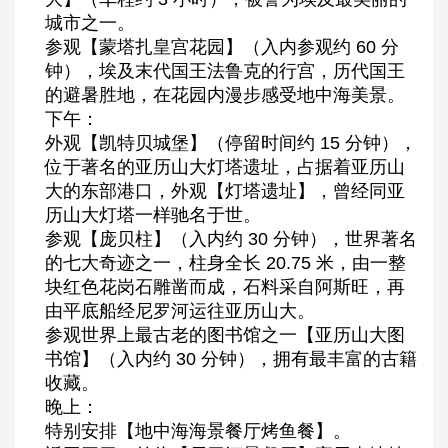
城市之一。
参观【蒙塔扎皇宫花园】（入内参观约 60 分
钟），埃及末代国王法鲁克的行宫，历代国王
的避暑胜地，在花园内漫步感受地中海美景。
下午：
外观【凯特贝城堡】（停留时间约 15 分钟），
位于著名的亚历山大灯塔遗址，占据着亚历山
大的东部港口，外观【灯塔遗址】，曾经同亚
历山大灯塔一样驰名于世。
参观【庞贝柱】（入内约 30 分钟），世界著名
的七大奇迹之一，柱身全长 20.75 米，由一整
块红色花岗石雕凿而成，石料采自阿斯旺，再
由平底船经尼罗河运往亚历山大。
参观世界上最古老的图书馆之一【亚历山大图
书馆】（入内约 30 分钟），拥有最丰富的古籍
收藏。
晚上：
特别安排【地中海海景餐厅烤鱼餐】。