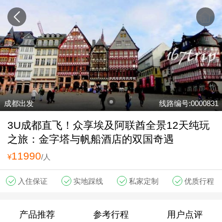
成都出发
线路编号:0000831
3U成都直飞！众享埃及阿联酋全景12天纯玩
之旅：金字塔与帆船酒店的双国奇遇
11990
¥
/人
入住保证
实地踩线
私家定制
优质行程
产品推荐
参考行程
用户点评