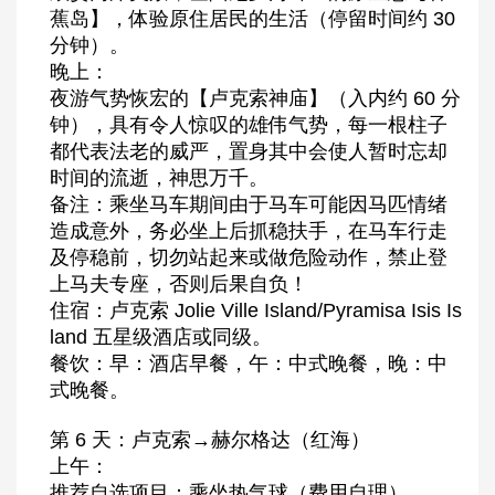
蕉岛】，体验原住居民的生活（停留时间约 30
分钟）。
晚上：
夜游气势恢宏的【卢克索神庙】（入内约 60 分
钟），具有令人惊叹的雄伟气势，每一根柱子
都代表法老的威严，置身其中会使人暂时忘却
时间的流逝，神思万千。
备注：乘坐马车期间由于马车可能因马匹情绪
造成意外，务必坐上后抓稳扶手，在马车行走
及停稳前，切勿站起来或做危险动作，禁止登
上马夫专座，否则后果自负！
住宿：卢克索 Jolie Ville Island/Pyramisa Isis Is
land 五星级酒店或同级。
餐饮：早：酒店早餐，午：中式晚餐，晚：中
式晚餐。
第 6 天：卢克索→赫尔格达（红海）
上午：
推荐自选项目：乘坐热气球（费用自理）。