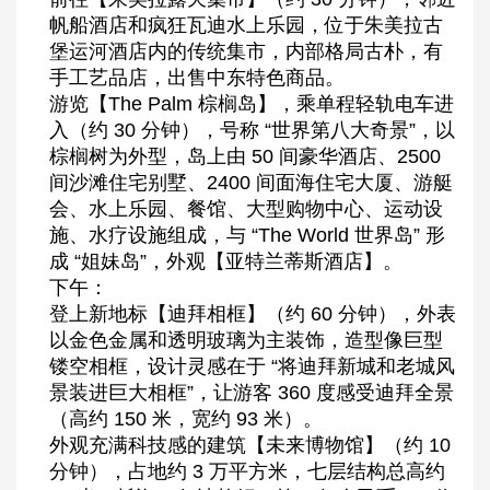
帆船酒店和疯狂瓦迪水上乐园，位于朱美拉古
堡运河酒店内的传统集市，内部格局古朴，有
手工艺品店，出售中东特色商品。
游览【The Palm 棕榈岛】，乘单程轻轨电车进
入（约 30 分钟），号称 “世界第八大奇景”，以
棕榈树为外型，岛上由 50 间豪华酒店、2500
间沙滩住宅别墅、2400 间面海住宅大厦、游艇
会、水上乐园、餐馆、大型购物中心、运动设
施、水疗设施组成，与 “The World 世界岛” 形
成 “姐妹岛”，外观【亚特兰蒂斯酒店】。
下午：
登上新地标【迪拜相框】（约 60 分钟），外表
以金色金属和透明玻璃为主装饰，造型像巨型
镂空相框，设计灵感在于 “将迪拜新城和老城风
景装进巨大相框”，让游客 360 度感受迪拜全景
（高约 150 米，宽约 93 米）。
外观充满科技感的建筑【未来博物馆】（约 10
分钟），占地约 3 万平方米，七层结构总高约