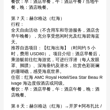
餐饮：早：酒店早餐，午：酒店午餐 / 当地午
餐，晚：酒店晚餐。
第 7 天：赫尔格达（红海）
行程：
全天自由活动（不含用车和导游服务，酒店含
早午晚餐），充分享受悠闲时光及红海碧海蓝
天。
推荐自选项目：【红海出海】（时间约 5 小
时，费用 USD80）。项目介绍：酒店早餐后，
乘游艇前往红海游览，可进行浮潜（每人发眼
罩、脚蹼）、深海垂钓及潜水，欣赏色彩斑斓
的珊瑚礁，感受海底世界。
住宿：红海 AMC Royal Hotel/Sea Star Beau R
ivage 海边度假酒店或同级。
餐饮：早：酒店早餐，午：酒店午餐，晚：酒
店晚餐。
第 8 天：赫尔格达（红海）→开罗✈阿布扎比 /