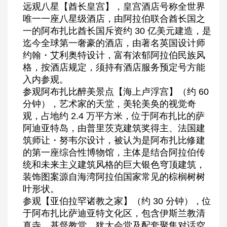
远观八星【酋长皇宫】，皇宫酒店号称全世界
唯一一座八星级酒店，由阿拉伯联合酋长国之
一的阿布扎比酋长国斥资约 30 亿美元建造，是
迄今全球第一奢豪的酒店，由著名英国设计师
约翰・艾利奥特设计，富有浓郁阿拉伯民族风
格，按酒店规定，须持有酒店服务预定号方能
入内参观。
参观阿布扎比醉美景点【海上卢浮宫】（约 60
分钟），艺术家的天堂，美轮美奂的视觉奇
观，占地约 2.4 万平方米，位于阿布扎比的萨
阿迪亚特岛，由普里茨克建筑奖得主、法国建
筑师让・努韦尔设计，被认为是阿布扎比修建
的第一座综合性博物馆，主体是结合阿拉伯传
统和未来主义建筑风格的巨大银色穹顶建筑，
装饰图案源自海湾阿拉伯国家常见的棕榈树树
叶形状。
参观【亚伯拉罕诸教之家】（约 30 分钟），位
于阿布扎比萨迪亚特文化区，包含伊斯兰教清
真寺、基督教堂、犹太会堂及配套聚集对话空