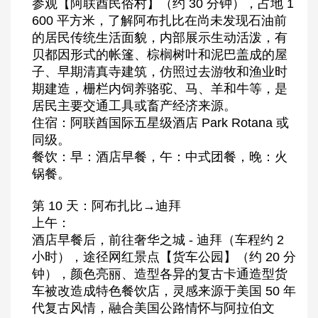
参观【阿联酋民俗村】（约 30 分钟），占地 1
600 平方米，了解阿布扎比在尚未发现石油前
的居民传统生活面貌，内部展示生动活泼，有
贝都因形式的帐篷、棕榈树叶和泥巴盖成的屋
子、早期清真寺建筑，仿照过去游牧和渔业时
期建造，栅栏内饲养骆驼、马、羊和牛等，是
居民主要交通工具或畜产经济来源。
住宿：阿联酋国际五星级酒店 Park Rotana 或
同级。
餐饮：早：酒店早餐，午：中式团餐，晚：火
锅餐。
第 10 天：阿布扎比→迪拜
上午：
酒店早餐后，前往奢华之城 - 迪拜（车程约 2
小时），途径网红景点【货车公园】（约 20 分
钟），颜色亮丽、造型各异的复古卡通造型货
车被改造成特色餐饮店，灵感来源于美国 50 年
代复古风情，融合美国公路情怀与阿拉伯文