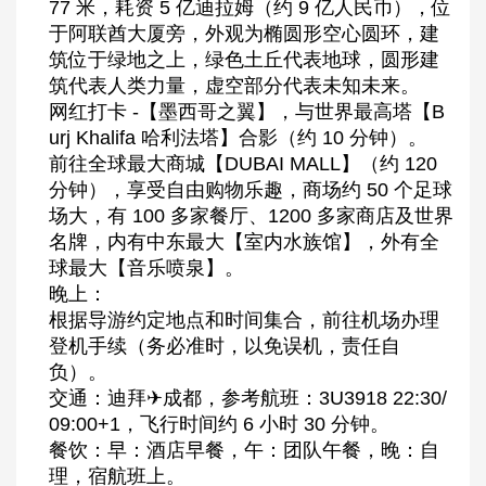
77 米，耗资 5 亿迪拉姆（约 9 亿人民币），位
于阿联酋大厦旁，外观为椭圆形空心圆环，建
筑位于绿地之上，绿色土丘代表地球，圆形建
筑代表人类力量，虚空部分代表未知未来。
网红打卡 -【墨西哥之翼】，与世界最高塔【B
urj Khalifa 哈利法塔】合影（约 10 分钟）。
前往全球最大商城【DUBAI MALL】（约 120
分钟），享受自由购物乐趣，商场约 50 个足球
场大，有 100 多家餐厅、1200 多家商店及世界
名牌，内有中东最大【室内水族馆】，外有全
球最大【音乐喷泉】。
晚上：
根据导游约定地点和时间集合，前往机场办理
登机手续（务必准时，以免误机，责任自
负）。
交通：迪拜✈成都，参考航班：3U3918 22:30/
09:00+1，飞行时间约 6 小时 30 分钟。
餐饮：早：酒店早餐，午：团队午餐，晚：自
理，宿航班上。