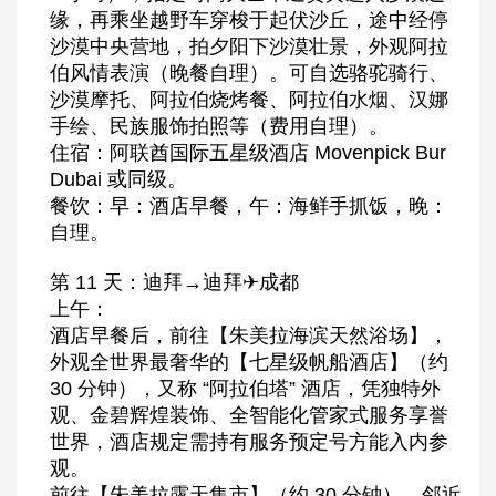
缘，再乘坐越野车穿梭于起伏沙丘，途中经停
沙漠中央营地，拍夕阳下沙漠壮景，外观阿拉
伯风情表演（晚餐自理）。可自选骆驼骑行、
沙漠摩托、阿拉伯烧烤餐、阿拉伯水烟、汉娜
手绘、民族服饰拍照等（费用自理）。
住宿：阿联酋国际五星级酒店 Movenpick Bur
Dubai 或同级。
餐饮：早：酒店早餐，午：海鲜手抓饭，晚：
自理。
第 11 天：迪拜→迪拜✈成都
上午：
酒店早餐后，前往【朱美拉海滨天然浴场】，
外观全世界最奢华的【七星级帆船酒店】（约
30 分钟），又称 “阿拉伯塔” 酒店，凭独特外
观、金碧辉煌装饰、全智能化管家式服务享誉
世界，酒店规定需持有服务预定号方能入内参
观。
前往【朱美拉露天集市】（约 30 分钟），邻近