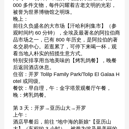
000 多件文物，每件闪耀着古老文明的光彩，
被誉为世界博物馆之明珠。
晚上：
前往久负盛名的大市场【汗哈利利集市】（参
观时间约 60 分钟），全埃及最著名的阿拉伯商
品市场之一，已有 800 年历史，是阿拉伯的著
名交易中心。若逛累了，可停下来喝一杯，观
看当地人朴实的招揽生意方式。
特别安排享用当地美味的【烤乳鸽餐】，晚餐
后返回酒店休息。
住宿：开罗 Tolilp Family Park/Tolip El Galaa H
otel 或同级。
餐饮：早自理，午：金字塔景观餐厅午餐，
晚：烤乳鸽餐。
第 3 天：开罗→亚历山大→开罗
上午：
酒店早餐后，前往 “地中海的新娘”【亚历山
大】（车程约 3 小时），被誉为埃及最美丽的