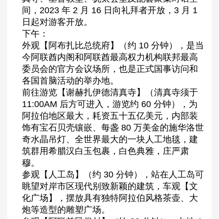
间，2023 年 2 月 16 日向礼拜者开放，3 月 1
日起对游客开放。
下午：
外观【阿布扎比总统府】（约 10 分钟），是当
今阿联酋内阁和阿联酋最高权力机构联邦最高
委员会的官方会议场所，也是正式国事访问和
各国首脑活动的举办地。
前往游览【谢赫扎伊德清真寺】（清真寺须于
11:00AM 后方可进入，游览约 60 分钟），为
阿拉伯地区最大，耗资五十五亿美元，内部装
饰有宝石贝壳镶嵌、每盏 80 万美金的施华洛世
奇水晶吊灯、全世界最大的一块人工地毯，建
筑群用希腊汉白玉包裹，白色典雅，庄严肃
穆。
参观【人工岛】（约 30 分钟），站在人工岛可
眺望对岸市区现代别致新颖的建筑，车观【文
化广场】，摆放具有独特阿拉伯风格茶壶、大
炮等造型的雕塑广场。