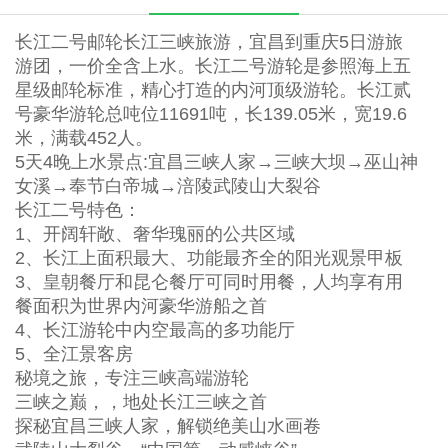
长江二号邮轮长江三峡旅游，宜昌到重庆5日游旅
游团，一价全含上水。长江二号游轮是参照海上五
星级邮轮标准，精心打造的内河顶级游轮。长江贰
号豪华游轮总吨位11691吨，长139.05米，宽19.6
米，满载452人。
5天4晚上水景点:宜昌三峡人家→三峡大坝→巫山神
女溪→奉节白帝城→涪陵武陵山大裂谷
长江二号特色：
1、开阔轩敞、奢华瑰丽的公共区域
2、长江上面积最大、功能最齐全的阳光观景甲板
3、皇朝餐厅和昆仑餐厅可同时用餐，人均享有用
餐面积为世界内河豪华游船之首
4、长江游轮中内空最高的多功能厅
5、全江景客房
秘境之旅，专注三峡高端游轮
三峡之巅，，地处长江三峡之首
探秘宜昌三峡人家，解锁绝美山水画卷