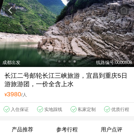
成都出发
线路编号:0000808
长江二号邮轮长江三峡旅游，宜昌到重庆5日
游旅游团，一价全含上水
3980
¥
/人
入住保证
实地踩线
私家定制
优质行程
产品推荐
参考行程
用户点评