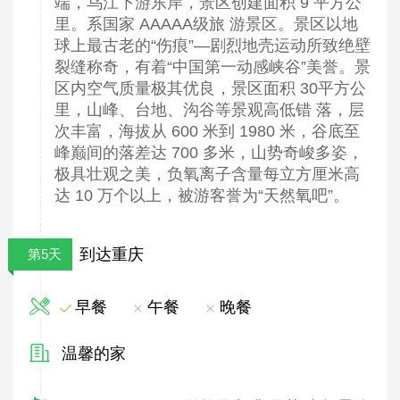
端，乌江下游东岸，景区创建面积 9 平方公
里。系国家 AAAAA级旅 游景区。景区以地
球上最古老的“伤痕”—剧烈地壳运动所致绝壁
裂缝称奇，有着“中国第一动感峡谷”美誉。景
区内空气质量极其优良，景区面积 30平方公
里，山峰、台地、沟谷等景观高低错 落，层
次丰富，海拔从 600 米到 1980 米，谷底至
峰巅间的落差达 700 多米，山势奇峻多姿，
极具壮观之美，负氧离子含量每立方厘米高
达 10 万个以上，被游客誉为“天然氧吧”。
到达重庆
第5天
早餐
午餐
晚餐
温馨的家