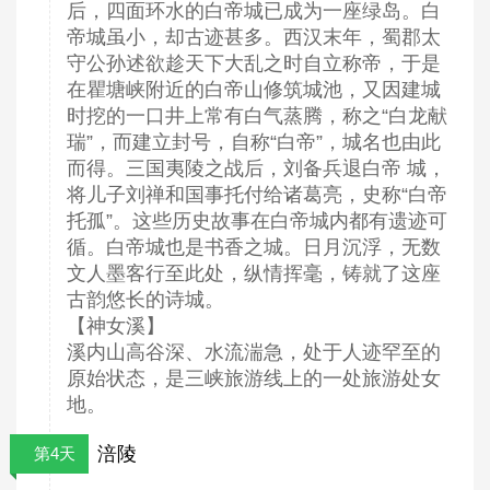
后，四面环水的白帝城已成为一座绿岛。白
帝城虽小，却古迹甚多。西汉末年，蜀郡太
守公孙述欲趁天下大乱之时自立称帝，于是
在瞿塘峡附近的白帝山修筑城池，又因建城
时挖的一口井上常有白气蒸腾，称之“白龙献
瑞”，而建立封号，自称“白帝”，城名也由此
而得。三国夷陵之战后，刘备兵退白帝 城，
将儿子刘禅和国事托付给诸葛亮，史称“白帝
托孤”。这些历史故事在白帝城内都有遗迹可
循。白帝城也是书香之城。日月沉浮，无数
文人墨客行至此处，纵情挥毫，铸就了这座
古韵悠长的诗城。
【神女溪】
溪内山高谷深、水流湍急，处于人迹罕至的
原始状态，是三峡旅游线上的一处旅游处女
地。
涪陵
第4天