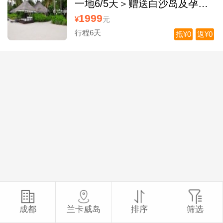
一地6/5天＞赠送白沙岛及孕妇
岛+双沙滩体验
1999
¥
元
行程6天
抵¥0
返¥0
成都
兰卡威岛
排序
筛选