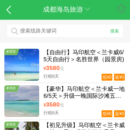
成都海岛旅游
搜索
【自由行】马印航空＜兰卡威6/
参团游
5天自由行＞名胜世界（园景房)
3580
¥
元
行程6天
抵¥0
返¥0
【豪华】马印航空＜兰卡威一地
参团游
6/5天＞升级一晚国际沙滩五星
度假村+高空缆车
3580
¥
元
行程6天
抵¥0
返¥0
【初见升级】马印航空＜兰卡威
参团游