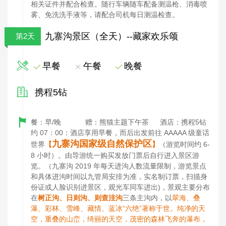
相关证件并配合检查。随行车辆随车配备测温枪、消毒喷
雾、免洗洗手液等，请配合司机每日测温检查。
九寨沟景区（全天）--藏家欢乐颂
第2天
早餐
午餐
晚餐
携程5钻
餐：早/晚 赠：熊猫主题下午茶
酒店：携程5钻
约 07：00：酒店享用早餐，而后出发前往 AAAAA 级童话
九寨沟国家级自然保护区
世界
【
】
（游览时间约 6-
8 小时）。由导游统一购买发放门票后自行进入景区游
览。（九寨沟 2019 年每天进沟人数流量限制，游览景点
和具体进沟时间以九管局安排为准，实名制订票，扫描身
份证或人脸识别进景区，观光车同车进出)，景观主要分布
在
树正沟、日则沟、则查洼沟
三条主沟内，以
翠海、叠
瀑、彩林、雪峰、藏情、蓝冰“六绝”著称于世。纯净的天
空，重叠的山峦，绮丽的天空，茂密的森林飞奔的瀑布，