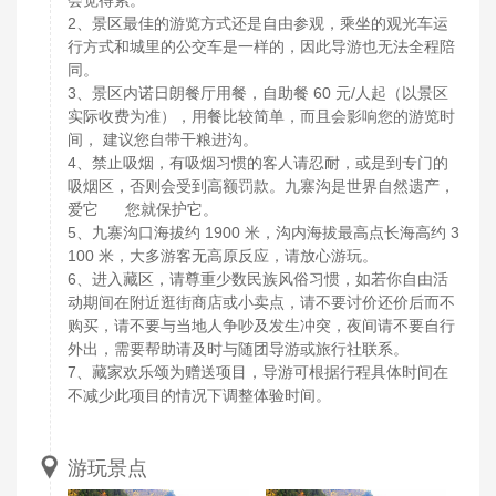
会觉得累。
2、景区最佳的游览方式还是自由参观，乘坐的观光车运
行方式和城里的公交车是一样的，因此导游也无法全程陪
同。
3、景区内诺日朗餐厅用餐，自助餐 60 元/人起（以景区
实际收费为准），用餐比较简单，而且会影响您的游览时
间， 建议您自带干粮进沟。
4、禁止吸烟，有吸烟习惯的客人请忍耐，或是到专门的
吸烟区，否则会受到高额罚款。九寨沟是世界自然遗产，
爱它 您就保护它。
5、九寨沟口海拔约 1900 米，沟内海拔最高点长海高约 3
100 米，大多游客无高原反应，请放心游玩。
6、进入藏区，请尊重少数民族风俗习惯，如若你自由活
动期间在附近逛街商店或小卖点，请不要讨价还价后而不
购买，请不要与当地人争吵及发生冲突，夜间请不要自行
外出，需要帮助请及时与随团导游或旅行社联系。
7、藏家欢乐颂为赠送项目，导游可根据行程具体时间在
不减少此项目的情况下调整体验时间。
游玩景点