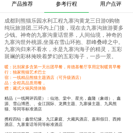
产品推荐
参考行程
用户点评
成都到熊猫乐园水利工程九寨沟黄龙三日游0购物
纯玩旅游团,三环内上门接，现在去九寨沟旅游要多
少钱。神奇的九寨沟童话世界，人间仙境，神奇的
九寨沟世外桃源,坐落在雪山环抱、群峰叠嶂之中。
九寨沟归来不看水，水是九寨沟海子的精灵，五彩
斑斓的彩林掩映着梦幻的五彩海子，一步一景。
暖：比别家多含第一天出团早餐，肯德基餐厅享用定制暖胃早餐
行：独家熊猫艺术巴士
宿：一线精品熊猫主题酒店（可升级酒店）
品：全程高品质用餐，
赠：藏式火锅风情体验
精品（一线网评四星）：仙池、棠中、星光，鑫隆（象雄）、鑫
源、雪山博恩、、金江国际、龙腾主题、九寨缘主题、九凤熊
猫、等同等标准酒店
携程四钻：鑫世纪缘、九江豪庭、大藏风酒店、嘉和假日、西姆
酒店、九寨童话等同等标准酒店