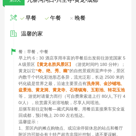
早餐
午餐
晚餐
温馨的家
餐：早餐，中餐
早上约 6：30 酒店享用丰富的早餐后出发前往游览国家 5
A 级景区
【黄龙名胜风景区】
（游览时间约 180 分钟）；
黄龙以它
“奇、绝、秀、幽”
的自然景观而蜚声中外，景区
内数千个钙化彩池形态各异，流光泛彩，长达 2500 米的
钙化硫是世界之最，沿途主要景点有
洗身洞、金沙铺地、
盆景池、黄龙洞、黄龙寺、石塔镇海、五彩池、转花玉池
等， 游览时请量力而行（可自费乘索道上行 80/人,下行 4
0/人），欣赏露天岩溶地貌，尽享人间瑶池。
后驱车前往定制餐—藏式风味餐。用餐后直接乘车安全返
回成都，预计晚上 20:00 左右抵达。
温馨提示：
1、景区内的摊点购物点、或沿涂停留休息的站点和餐厅
附近均可能会有土特产超市非我社控制，请不要误解。