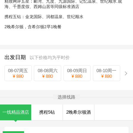
精致网评五星：郦湾、九度、九源国际、记忆温泉、世纪顺水.观
海、千墨度假、西姆山居等同级标准酒店
携程五钻：金龙国际、润都温泉、世纪顺水
2晚希尔顿，含希尔顿2早1晚餐
出发日期
以下价格均为平时价
08-07周五
08-08周六
08-09周日
08-10周一
¥ 880
¥ 880
¥ 880
¥ 880
选择线路
一线精品酒店
携程5钻
2晚希尔顿酒
店