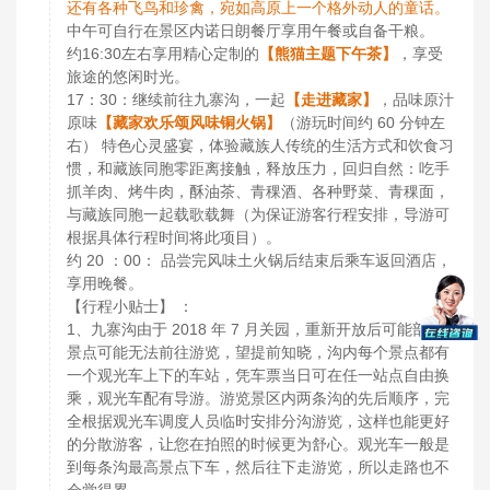
还有各种飞鸟和珍禽，宛如高原上一个格外动人的童话。
中午可自行在景区内诺日朗餐厅享用午餐或自备干粮。
约16:30左右享用精心定制的
【熊猫主题下午茶】
，享受
旅途的悠闲时光。
17：30：继续前往九寨沟，一起
【走进藏家】
，品味原汁
原味
【藏家欢乐颂风味铜火锅】
（游玩时间约 60 分钟左
右） 特色心灵盛宴，体验藏族人传统的生活方式和饮食习
惯，和藏族同胞零距离接触，释放压力，回归自然：吃手
抓羊肉、烤牛肉，酥油茶、青稞酒、各种野菜、青稞面，
与藏族同胞一起载歌载舞（为保证游客行程安排，导游可
根据具体行程时间将此项目）。
约 20 ：00： 品尝完风味土火锅后结束后乘车返回酒店，
享用晚餐。
【行程小贴士】 ：
1、九寨沟由于 2018 年 7 月关园，重新开放后可能部分
景点可能无法前往游览，望提前知晓，沟内每个景点都有
一个观光车上下的车站，凭车票当日可在任一站点自由换
乘，观光车配有导游。游览景区内两条沟的先后顺序，完
全根据观光车调度人员临时安排分沟游览，这样也能更好
的分散游客，让您在拍照的时候更为舒心。观光车一般是
到每条沟最高景点下车，然后往下走游览，所以走路也不