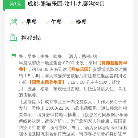
成都-熊猫乐园-汶川-九寨沟沟口
第1天
早餐
午餐
晚餐
携程5钻
餐：早餐，中餐，晚餐，
酒店：携程5钻
早晨成都统一地点集合 07:00 出发，享用
【肯德基暖胃早
餐】
，约 08:30 左右到达
【熊猫乐园】
参观游览游览时间
约 1.5 小时，与大熊猫亲密接触后前往都江堰品尝四川名
小吃
【国宝主题养生宴】
，12：00 分左右出发，经汶
川、茂县、松潘，车观松潘古城。后抵达酒店入住，享用
酒店晚餐。
【温馨提示】成都市区三环内免费接人，工作人员将于出
发前一天晚上 19:00-22:00 与您电话联系，通知接您的相
关事项， 请务必保持电话畅通，（接您的时间根据小车师
傅线路决定，请多谅解）。为了您和家人的健康，应国家
防疫卫生要 求，所有景区、餐厅、酒店及休息站等都须检
测体温及限流实名制订票游览，请游客提前带好身份证等