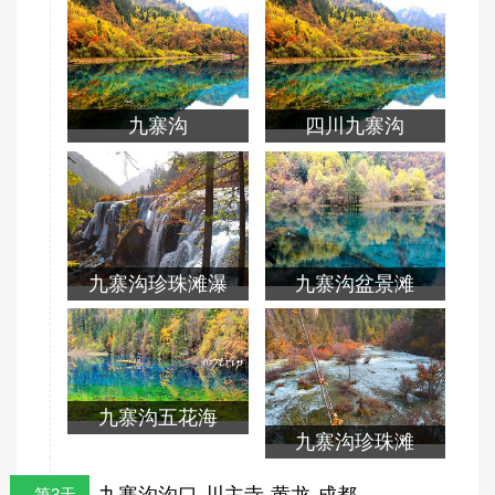
九寨沟
四川九寨沟
九寨沟珍珠滩瀑
九寨沟盆景滩
布
九寨沟五花海
九寨沟珍珠滩
九寨沟沟口-川主寺-黄龙-成都
第3天