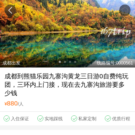
成都出发
线路编号:0000561
成都到熊猫乐园九寨沟黄龙三日游0自费纯玩
团，三环内上门接，现在去九寨沟旅游要多
少钱
880
¥
/人
入住保证
实地踩线
私家定制
优质行程