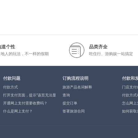
地道个性
品类齐全
当地人的玩法，不一样的假期
吃住行、游购娱一站搞定
付款问题
订购流程说明
付款和
付款方式
旅游产品名词解释
门店支付
打开支付页面，提示”该页无法显
查询
付款方式
示”或空白页，可能是什么原因？
开通网上支付需要收费吗？
提交订单
怎么网上
什么是网上支付？
签署旅游合同
如何获取