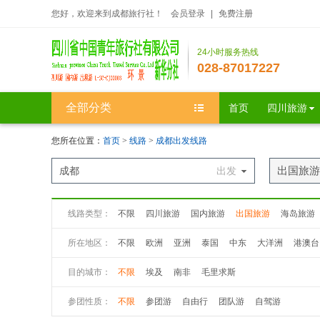
您好，欢迎来到成都旅行社！
会员登录
|
免费注册
24小时服务热线
028-87017227
全部分类
首页
四川旅游
您所在位置：
首页
>
线路
>
成都出发线路
出国旅游
成都
出发
线路类型：
不限
四川旅游
国内旅游
出国旅游
海岛旅游
所在地区：
不限
欧洲
亚洲
泰国
中东
大洋洲
港澳台
目的城市：
不限
埃及
南非
毛里求斯
参团性质：
不限
参团游
自由行
团队游
自驾游