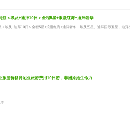
阿航＜埃及+迪拜10日＞全程5星+浪漫红海+迪拜奢华
＜埃及+迪拜10日＞全程5星+浪漫红海+迪拜奢华，埃及五星、迪拜国际五星，迪拜充
亚旅游价格肯尼亚旅游费用10日游，非洲原始生命力
尼亚