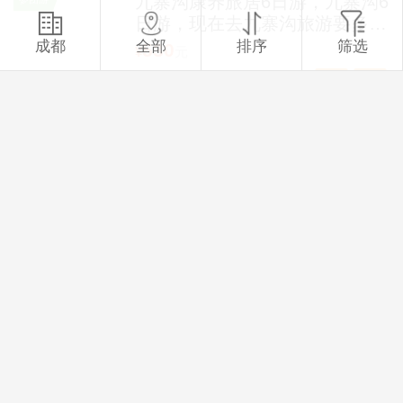
九寨沟康养旅居6日游，九寨沟6
日游，现在去九寨沟旅游要多少
钱？
成都
全部
排序
筛选
530
¥
元
行程6天
抵¥0
返¥0
成都到雅安旅游，四川雅安上里
参团游
古镇康养旅居纯玩3日游
198
¥
元
行程3天
抵¥0
返¥0
【港珠澳加三亚夕阳红】 世界
参团游
奇迹港珠澳大桥/香港、澳门、
深圳、珠海、广州、三亚/天涯
2880
¥
元
海角单动单船单卧10日游
行程10天
抵¥0
返¥0
夫子庙、 南京大屠杀、 中山
参团游
陵、 西山、 定园、 甪直、 南
浔、 乌镇、 城隍庙、 中共一大
1380
¥
元