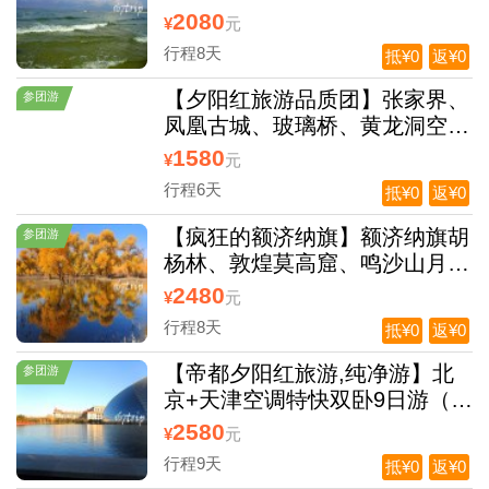
寿村、北海银滩空调双卧8日游
2080
¥
元
行程8天
抵¥0
返¥0
【夕阳红旅游品质团】张家界、
参团游
凤凰古城、玻璃桥、黄龙洞空
调，张家界森林公园、凤凰古
1580
¥
元
城、云天渡玻璃桥、湘西苗寨、
行程6天
抵¥0
返¥0
黄龙洞田园牧歌、烟雨张家界空
调双卧6日游（全程0自费）
【疯狂的额济纳旗】额济纳旗胡
参团游
杨林、敦煌莫高窟、鸣沙山月牙
泉、嘉峪关城楼、张掖七彩丹霞
2480
¥
元
地貌双卧8日游，（0自费0购
行程8天
抵¥0
返¥0
物）
【帝都夕阳红旅游,纯净游】北
参团游
京+天津空调特快双卧9日游（0
自费 0 购物；真纯玩赠送1180
2580
¥
元
元大礼包，景区交通夕阳红旅
行程9天
抵¥0
返¥0
游，T8往返