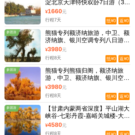
淀北京天津特快双卧7日游（3
店；保底680元）夕阳红
1660
¥
元
行程7天
抵¥0
返¥0
熊猫专列额济纳旅游，中卫、额
参团游
济纳旗、银川空调专列八日游旅
游团
3980
¥
元
行程8天
抵¥0
返¥0
熊猫专列熊猫归阁，额济纳旅
参团游
游，中卫、额济纳旗、银川空调
专列八日游旅游团
3980
¥
元
行程8天
抵¥0
返¥0
【甘肃内蒙两省深度】平山湖大
参团游
峡谷-七彩丹霞-嘉峪关城楼-大地
之子-莫高窟-鸣沙山月牙泉-金塔
4580
¥
元
胡杨林双动8日游
行程8天
抵¥0
返¥0