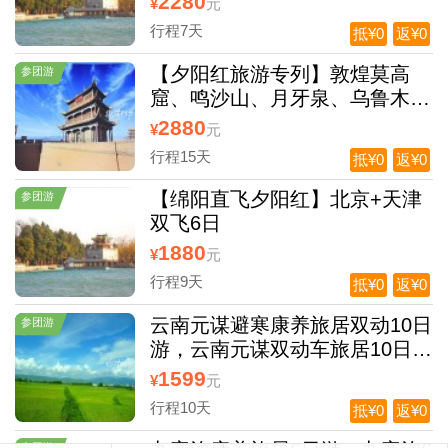
2280
¥
元
行程7天
抵¥0
返¥0
【夕阳红旅游专列】敦煌莫高
参团游
窟、鸣沙山、月牙泉、乌鲁木齐
天山天池、喀什老城、卡拉库里
2880
¥
元
湖、库尔勒罗卜人村
行程15天
抵¥0
返¥0
【绵阳直飞夕阳红】北京+天津
参团游
双飞6日
1880
¥
元
行程9天
抵¥0
返¥0
云南元谋避寒康养旅居双动10日
参团游
游，云南元谋双动车旅居10日游
纯玩团
1599
¥
元
行程10天
抵¥0
返¥0
参团游