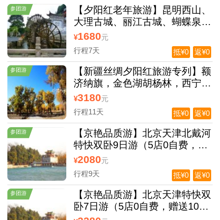
【夕阳红老年旅游】昆明西山、
参团游
大理古城、丽江古城、蝴蝶泉，
千亩花海，束河，香格里拉虎跳
1680
¥
元
峡空调双卧休闲7日游
行程7天
抵¥0
返¥0
【新疆丝绸夕阳红旅游专列】额
参团游
济纳旗，金色湖胡杨林，西宁青
海湖、塔尔寺、张掖丹霞地貌、
3180
¥
元
敦煌莫高窟、鸣沙山月牙泉、新
行程11天
抵¥0
返¥0
天山天池、吐鲁番，火焰山，坎
儿井、葡萄沟、二道桥四道桥空
【京艳品质游】北京天津北戴河
参团游
调包列13日（0自费0购物）
特快双卧9日游（5店0自费，赠
送880大礼包）
2080
¥
元
行程9天
抵¥0
返¥0
【京艳品质游】北京天津特快双
参团游
卧7日游（5店0自费，赠送1080
大礼包）