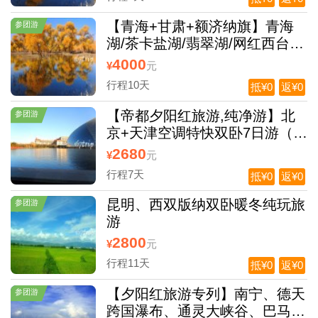
【青海+甘肃+额济纳旗】青海
参团游
湖/茶卡盐湖/翡翠湖/网红西台吉
乃尔湖/U 型公路/鸣沙山/莫高
4000
¥
元
窟/额济纳旗双动10日游
行程10天
抵¥0
返¥0
【帝都夕阳红旅游,纯净游】北
参团游
京+天津空调特快双卧7日游（0
自费 0 购物；真纯玩赠送880元
2680
¥
元
大礼包，
行程7天
抵¥0
返¥0
昆明、西双版纳双卧暖冬纯玩旅
参团游
游
2800
¥
元
行程11天
抵¥0
返¥0
【夕阳红旅游专列】南宁、德天
参团游
跨国瀑布、通灵大峡谷、巴马长