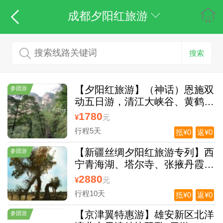
成都夕阳红旅游
搜索
【夕阳红旅游】（神话）恩施双
参团游
动五日游，清江大峡谷、黄鹤桥
峰林、女儿城、大峡谷、土司城
1780
¥
元
双动纯玩五日游 (0自费0购物)
行程5天
抵¥0
返¥0
【新疆丝绸夕阳红旅游专列】西
参团游
宁青海湖、塔尔寺、张掖丹霞地
貌、嘉峪关、敦煌鸣沙山、月牙
2880
¥
元
泉、莫高窟、吐鲁番坎儿井、葡
行程10天
抵¥0
返¥0
萄沟、新疆天山天池、二道桥空
调包列11日（0自费0购物）
【京津翼特惠游】雄安新区北洋
参团游