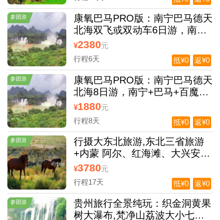
康氧巴马PRO版：南宁巴马德天
参团游
北海双飞或双动车6日游，南宁
+巴马+百魔洞+巴盘屯+仁寿源
2380
¥
元
+鹅泉+古龙山大峡谷+壮家古寨
行程6天
抵¥0
返¥0
+德天跨国瀑布+明仕田园+北海
银滩+ 龙门水都景区6日游
康氧巴马PRO版：南宁巴马德天
参团游
北海8日游，南宁+巴马+百魔洞
+巴盘屯+仁寿源+鹅泉+古龙山
1880
¥
元
大峡谷+壮家古寨+德天跨国瀑
行程8天
抵¥0
返¥0
布+明仕田园+北海银滩+ 龙门水
都景区8日游
行摄大东北旅游,东北三省旅游
参团游
+内蒙 阿尔、红海滩、大兴安岭
漠河双卧17日游
3780
¥
元
行程17天
抵¥0
返¥0
贵州旅行全景纯玩：织金洞黄果
参团游
树大瀑布,梵净山荔波大小七孔,