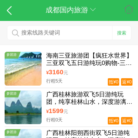
成都国内旅游
搜索
海南三亚旅游团【疯狂水世界】
参团游
三亚双飞五日游纯玩0购物-三亚
蜈支洲岛旅游
3160
¥
元
行程5天
抵¥0
返¥0
广西桂林旅游双飞5日游纯玩
参团游
团，纯享桂林山水，深度游漓
江，赠送大型歌舞表演
1599
¥
元
行程0天
抵¥0
返¥0
广西桂林阳朔西街双飞5日游纯
参团游