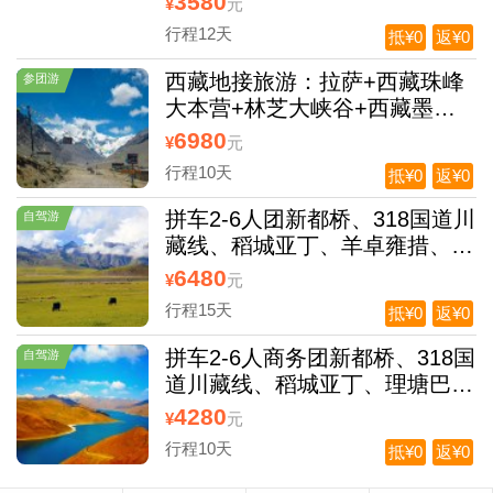
3580
¥
元
杨林空调专列12日游
行程12天
抵¥0
返¥0
西藏地接旅游：拉萨+西藏珠峰
参团游
大本营+林芝大峡谷+西藏墨脱
纯玩10日游
6980
¥
元
行程10天
抵¥0
返¥0
拼车2-6人团新都桥、318国道川
自驾游
藏线、稻城亚丁、羊卓雍措、可
可西里、茶卡盐湖、青海湖纯玩
6480
¥
元
15日游
行程15天
抵¥0
返¥0
拼车2-6人商务团新都桥、318国
自驾游
道川藏线、稻城亚丁、理塘巴
塘、芒康八宿、波密林芝、拉萨
4280
¥
元
纯玩10日游
行程10天
抵¥0
返¥0