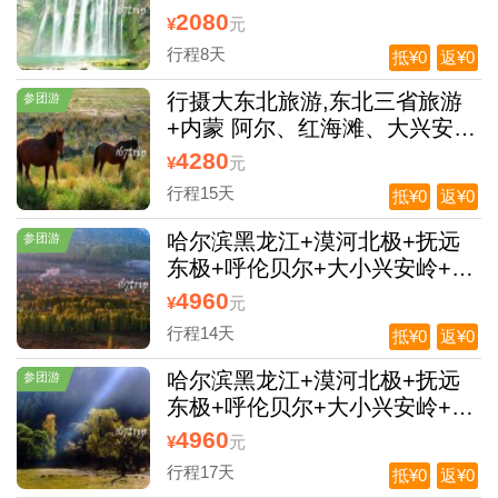
西江千户苗寨天眼,镇远古城遵
2080
¥
元
义会址双动8日游
行程8天
抵¥0
返¥0
行摄大东北旅游,东北三省旅游
参团游
+内蒙 阿尔、红海滩、大兴安岭
漠河15日全景旅游，沈阳进长春
4280
¥
元
出双飞
行程15天
抵¥0
返¥0
哈尔滨黑龙江+漠河北极+抚远
参团游
东极+呼伦贝尔+大小兴安岭+醉
美 G331国境线+北大荒双飞14
4960
¥
元
日游
行程14天
抵¥0
返¥0
哈尔滨黑龙江+漠河北极+抚远
参团游
东极+呼伦贝尔+大小兴安岭+醉
美 G331国境线+北大荒双卧17
4960
¥
元
日游
行程17天
抵¥0
返¥0