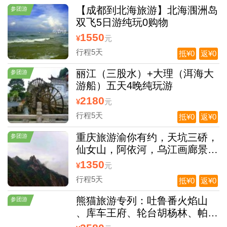
【成都到北海旅游】北海涠洲岛
参团游
双飞5日游纯玩0购物
1550
¥
元
行程5天
抵¥0
返¥0
丽江（三股水）+大理（洱海大
参团游
游船）五天4晚纯玩游
2180
¥
元
行程5天
抵¥0
返¥0
重庆旅游渝你有约，天坑三硚，
参团游
仙女山，阿依河，乌江画廊景
区，重庆市区洪崖洞纯玩五日游
1350
¥
元
行程5天
抵¥0
返¥0
熊猫旅游专列：吐鲁番火焰山
参团游
、库车王府、轮台胡杨林、帕米
尔高原、喀什古城/哈密伊吾胡