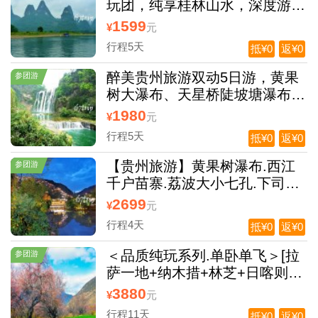
玩团，纯享桂林山水，深度游漓
江，赠送大型歌舞表演
1599
¥
元
行程5天
抵¥0
返¥0
醉美贵州旅游双动5日游，黄果
参团游
树大瀑布、天星桥陡坡塘瀑布、
梵净山荔波小七孔、西江千户苗
1980
¥
元
寨青岩古镇双动5日游
行程5天
抵¥0
返¥0
【贵州旅游】黄果树瀑布.西江
参团游
千户苗寨.荔波大小七孔.下司古
镇双动5日游
2699
¥
元
行程4天
抵¥0
返¥0
＜品质纯玩系列.单卧单飞＞[拉
参团游
萨一地+纳木措+林芝+日喀则11
日游 ]住挂三酒店、全程0自费0
3880
¥
元
购物
行程11天
抵¥0
返¥0