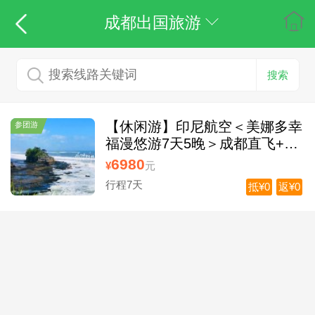
成都出国旅游
搜索
【休闲游】印尼航空＜美娜多幸
参团游
福漫悠游7天5晚＞成都直飞+入
住五星酒店+无需签证说走就
6980
¥
元
走。比巴厘岛更幸福的海岛。
行程7天
抵¥0
返¥0