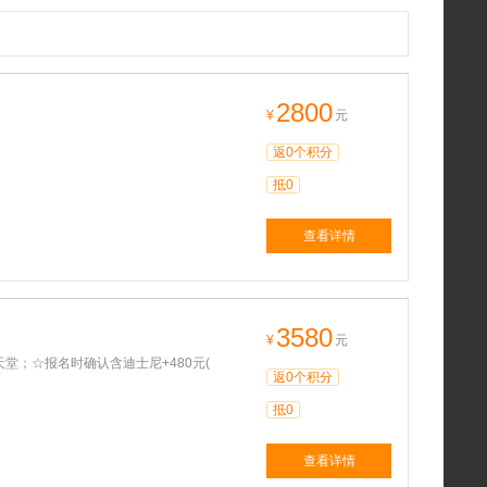
2800
¥
元
返0个积分
抵0
查看详情
3580
¥
元
堂；☆报名时确认含迪士尼+480元(
返0个积分
抵0
查看详情