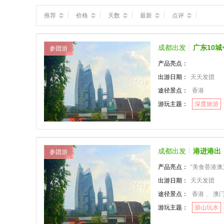
推荐
价格
天数
最新
点评
成都出发
广东10
参团游
产品亮点：
出游日期：
天天发团
途径景点：
香港
游玩主题：
深度旅游
成都出发
港进港出
参团游
产品亮点：
“美食荟港澳
出游日期：
天天发团
途径景点：
香港 、 澳
游玩主题：
游山玩水