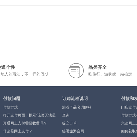
地道个性
品类齐全
当地人的玩法，不一样的假期
吃住行、游购娱一站搞定
付款问题
订购流程说明
付款和
付款方式
旅游产品名词解释
门店支付
打开支付页面，提示”该页无法显
查询
付款方式
示”或空白页，可能是什么原因？
开通网上支付需要收费吗？
提交订单
怎么网上
什么是网上支付？
签署旅游合同
如何获取