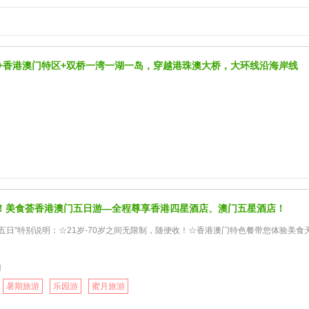
城+香港澳门特区+双桥一湾一湖一岛，穿越港珠澳大桥，大环线沿海岸线
！美食荟香港澳门五日游—全程尊享香港四星酒店、澳门五星酒店！
五日”特别说明：☆21岁-70岁之间无限制，随便收！☆香港澳门特色餐带您体验美食天
门
暑期旅游
乐园游
蜜月旅游