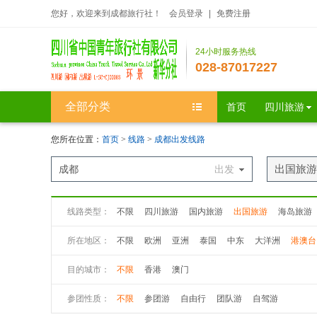
您好，欢迎来到成都旅行社！
会员登录
|
免费注册
24小时服务热线
028-87017227
全部分类
首页
四川旅游
您所在位置：
首页
>
线路
>
成都出发线路
出国旅游
成都
出发
线路类型：
不限
四川旅游
国内旅游
出国旅游
海岛旅游
所在地区：
不限
欧洲
亚洲
泰国
中东
大洋洲
港澳台
目的城市：
不限
香港
澳门
参团性质：
不限
参团游
自由行
团队游
自驾游